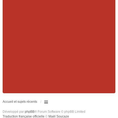
Accueil et sujets récents
Développé par
phpBB
® Forum Software © phpBB Limited
Traduction française officielle
©
Maël Soucaze