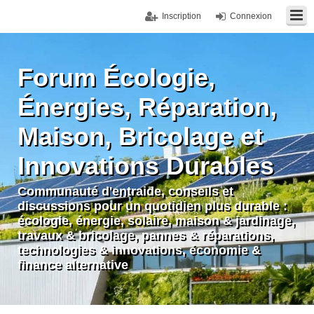
Inscription
Connexion
Forum Écologie,
Énergies, Réparation,
Maison, Bricolage et
Innovations Durables
Communauté d'entraide, conseils et
discussions pour un quotidien plus durable :
écologie, énergie, solaire, maison & jardinage,
travaux & bricolage, pannes & réparations,
technologies & innovations, économie &
finance alternative