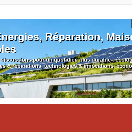
nergies, Réparation, Maiso
bles
discussions pour un quotidien plus durable : écologi
nes & réparations, technologies & innovations, écono