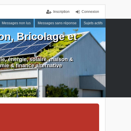
Inscription
Connexion
Messages non lus
Messages sans réponse
Sujets actifs
n, Bricolage et
e, énergie, solaire, maison &
mie & finance alternative