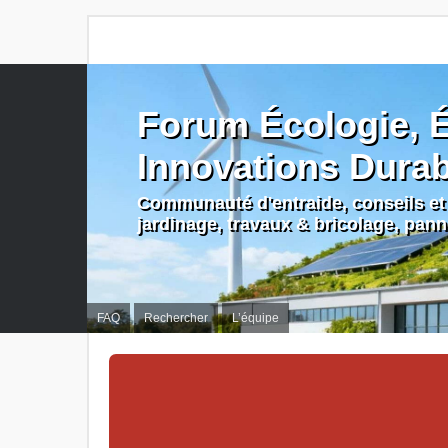
Forum Écologie, É
Innovations Dura
Communauté d'entraide, conseils et 
jardinage, travaux & bricolage, pan
FAQ
Rechercher
L’équipe