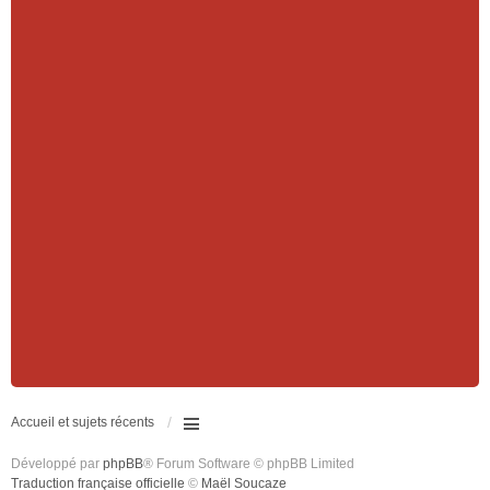
Accueil et sujets récents
Développé par
phpBB
® Forum Software © phpBB Limited
Traduction française officielle
©
Maël Soucaze