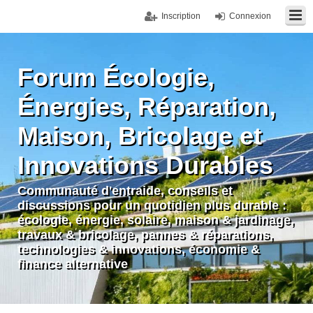
Inscription
Connexion
Forum Écologie,
Énergies, Réparation,
Maison, Bricolage et
Innovations Durables
Communauté d'entraide, conseils et
discussions pour un quotidien plus durable :
écologie, énergie, solaire, maison & jardinage,
travaux & bricolage, pannes & réparations,
technologies & innovations, économie &
finance alternative