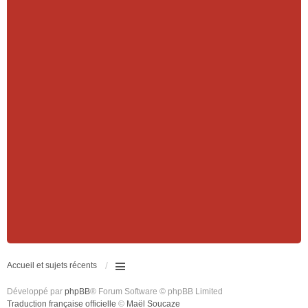
Accueil et sujets récents
Développé par
phpBB
® Forum Software © phpBB Limited
Traduction française officielle
©
Maël Soucaze