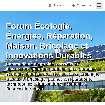
Inscription
Connexion
Forum Écologie,
Énergies, Réparation,
Maison, Bricolage et
Innovations Durables
Communauté d'entraide, conseils et
discussions pour un quotidien plus durable :
écologie, énergie, solaire, maison & jardinage,
travaux & bricolage, pannes & réparations,
technologies & innovations, économie &
finance alternative