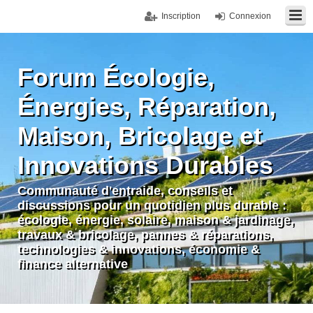
Inscription
Connexion
Forum Écologie,
Énergies, Réparation,
Maison, Bricolage et
Innovations Durables
Communauté d'entraide, conseils et
discussions pour un quotidien plus durable :
écologie, énergie, solaire, maison & jardinage,
travaux & bricolage, pannes & réparations,
technologies & innovations, économie &
finance alternative