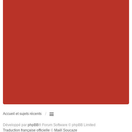
Accueil et sujets récents
Développé par
phpBB
® Forum Software © phpBB Limited
Traduction française officielle
©
Maël Soucaze