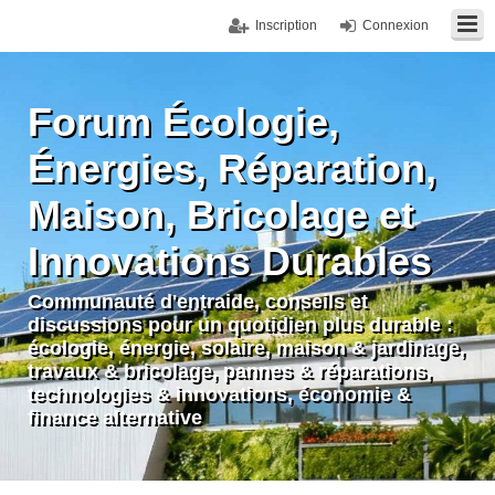
Inscription
Connexion
Forum Écologie,
Énergies, Réparation,
Maison, Bricolage et
Innovations Durables
Communauté d'entraide, conseils et
discussions pour un quotidien plus durable :
écologie, énergie, solaire, maison & jardinage,
travaux & bricolage, pannes & réparations,
technologies & innovations, économie &
finance alternative