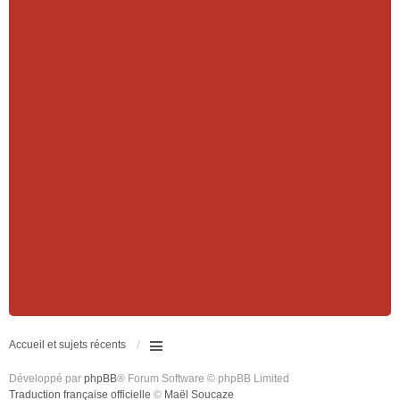
Accueil et sujets récents
Développé par
phpBB
® Forum Software © phpBB Limited
Traduction française officielle
©
Maël Soucaze