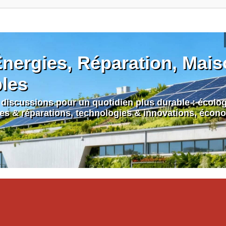
nergies, Réparation, Maiso
bles
discussions pour un quotidien plus durable : écologi
nes & réparations, technologies & innovations, écono