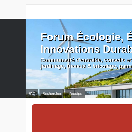
Forum Écologie, É
Innovations Dura
Communauté d'entraide, conseils et 
jardinage, travaux & bricolage, pan
FAQ
Rechercher
L’équipe