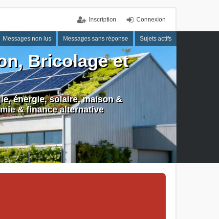
Inscription
Connexion
Messages non lus
Messages sans réponse
Sujets actifs
n, Bricolage et
e, énergie, solaire, maison &
mie & finance alternative