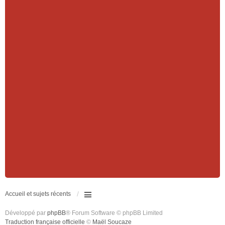
Accueil et sujets récents
Développé par
phpBB
® Forum Software © phpBB Limited
Traduction française officielle
©
Maël Soucaze