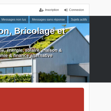
Inscription
Connexion
Messages non lus
Messages sans réponse
Sujets actifs
n, Bricolage et
e, énergie, solaire, maison &
mie & finance alternative