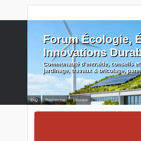
Forum Écologie, É
Innovations Dura
Communauté d'entraide, conseils et 
jardinage, travaux & bricolage, pan
FAQ
Rechercher
L’équipe