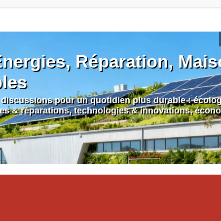
nergies, Réparation, Maiso
bles
discussions pour un quotidien plus durable : écologi
nes & réparations, technologies & innovations, écono