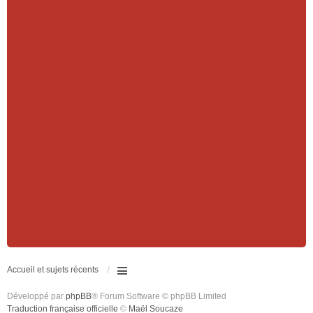
Accueil et sujets récents
Développé par
phpBB
® Forum Software © phpBB Limited
Traduction française officielle
©
Maël Soucaze