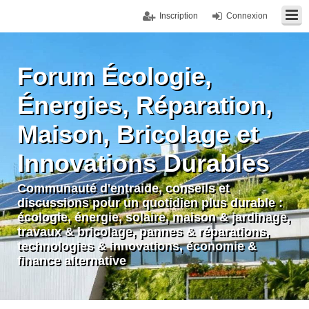
Inscription
Connexion
Forum Écologie,
Énergies, Réparation,
Maison, Bricolage et
Innovations Durables
Communauté d'entraide, conseils et
discussions pour un quotidien plus durable :
écologie, énergie, solaire, maison & jardinage,
travaux & bricolage, pannes & réparations,
technologies & innovations, économie &
finance alternative