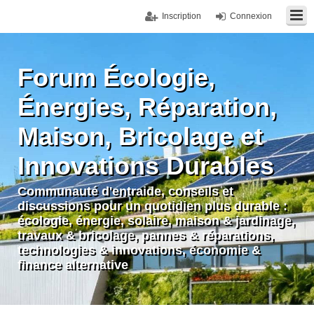
Inscription
Connexion
Forum Écologie,
Énergies, Réparation,
Maison, Bricolage et
Innovations Durables
Communauté d'entraide, conseils et
discussions pour un quotidien plus durable :
écologie, énergie, solaire, maison & jardinage,
travaux & bricolage, pannes & réparations,
technologies & innovations, économie &
finance alternative