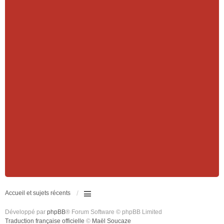
Accueil et sujets récents
Développé par
phpBB
® Forum Software © phpBB Limited
Traduction française officielle
©
Maël Soucaze