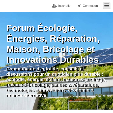
Inscription
Connexion
Forum Écologie,
Énergies, Réparation,
Maison, Bricolage et
Innovations Durables
Communauté d'entraide, conseils et
discussions pour un quotidien plus durable :
écologie, énergie, solaire, maison & jardinage,
travaux & bricolage, pannes & réparations,
technologies & innovations, économie &
finance alternative