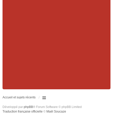
Accueil et sujets récents
Développé par
phpBB
® Forum Software © phpBB Limited
Traduction française officielle
©
Maël Soucaze