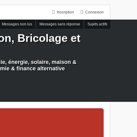
Inscription
Connexion
Messages non lus
Messages sans réponse
Sujets actifs
n, Bricolage et
e, énergie, solaire, maison &
mie & finance alternative