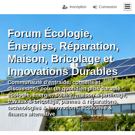
Inscription
Connexion
Forum Écologie,
Énergies, Réparation,
Maison, Bricolage et
Innovations Durables
Communauté d'entraide, conseils et
discussions pour un quotidien plus durable :
écologie, énergie, solaire, maison & jardinage,
travaux & bricolage, pannes & réparations,
technologies & innovations, économie &
finance alternative