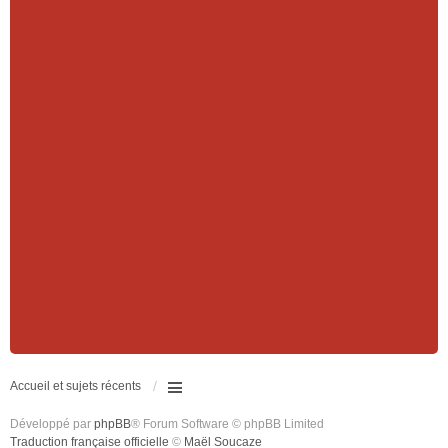
Accueil et sujets récents
Développé par
phpBB
® Forum Software © phpBB Limited
Traduction française officielle
©
Maël Soucaze