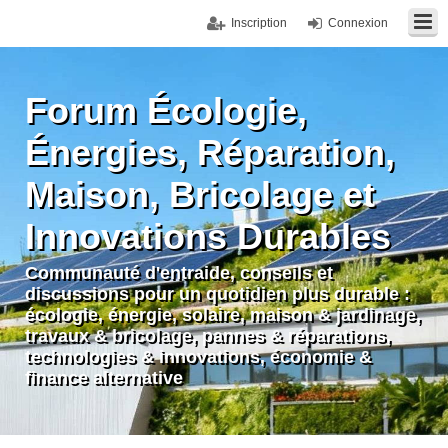
Inscription
Connexion
Forum Écologie,
Énergies, Réparation,
Maison, Bricolage et
Innovations Durables
Communauté d'entraide, conseils et
discussions pour un quotidien plus durable :
écologie, énergie, solaire, maison & jardinage,
travaux & bricolage, pannes & réparations,
technologies & innovations, économie &
finance alternative