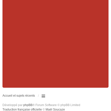
Accueil et sujets récents
Développé par
phpBB
® Forum Software © phpBB Limited
Traduction française officielle
©
Maël Soucaze