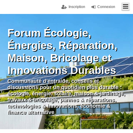
Inscription
Connexion
Forum Écologie,
Énergies, Réparation,
Maison, Bricolage et
Innovations Durables
Communauté d'entraide, conseils et
discussions pour un quotidien plus durable :
écologie, énergie, solaire, maison & jardinage,
travaux & bricolage, pannes & réparations,
technologies & innovations, économie &
finance alternative