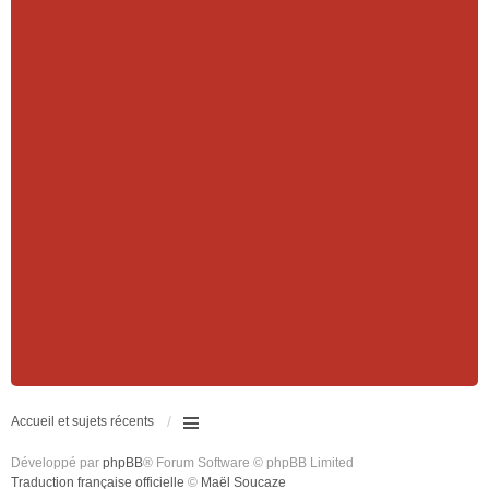
Accueil et sujets récents
Développé par
phpBB
® Forum Software © phpBB Limited
Traduction française officielle
©
Maël Soucaze