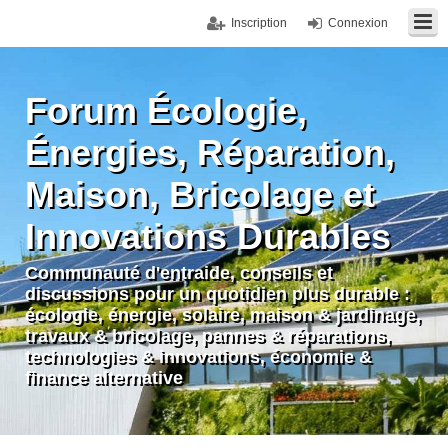
Inscription
Connexion
Forum Écologie,
Énergies, Réparation,
Maison, Bricolage et
Innovations Durables
Communauté d'entraide, conseils et
discussions pour un quotidien plus durable :
écologie, énergie, solaire, maison & jardinage,
travaux & bricolage, pannes & réparations,
technologies & innovations, économie &
finance alternative