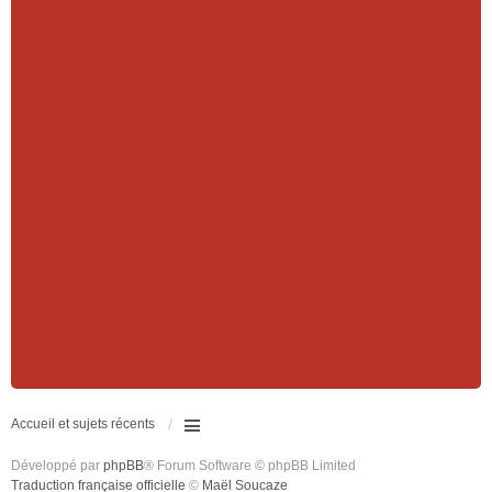
Accueil et sujets récents
Développé par
phpBB
® Forum Software © phpBB Limited
Traduction française officielle
©
Maël Soucaze