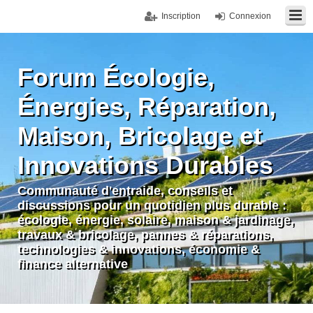
Inscription
Connexion
Forum Écologie,
Énergies, Réparation,
Maison, Bricolage et
Innovations Durables
Communauté d'entraide, conseils et
discussions pour un quotidien plus durable :
écologie, énergie, solaire, maison & jardinage,
travaux & bricolage, pannes & réparations,
technologies & innovations, économie &
finance alternative