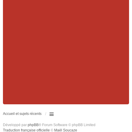
Accueil et sujets récents
Développé par
phpBB
® Forum Software © phpBB Limited
Traduction française officielle
©
Maël Soucaze