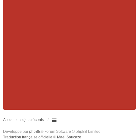
Accueil et sujets récents
Développé par
phpBB
® Forum Software © phpBB Limited
Traduction française officielle
©
Maël Soucaze