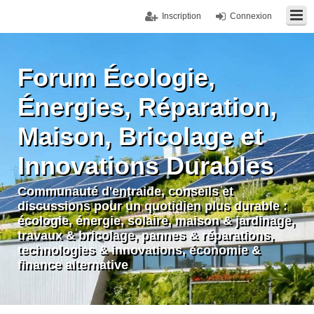
Inscription
Connexion
Forum Écologie,
Énergies, Réparation,
Maison, Bricolage et
Innovations Durables
Communauté d'entraide, conseils et
discussions pour un quotidien plus durable :
écologie, énergie, solaire, maison & jardinage,
travaux & bricolage, pannes & réparations,
technologies & innovations, économie &
finance alternative