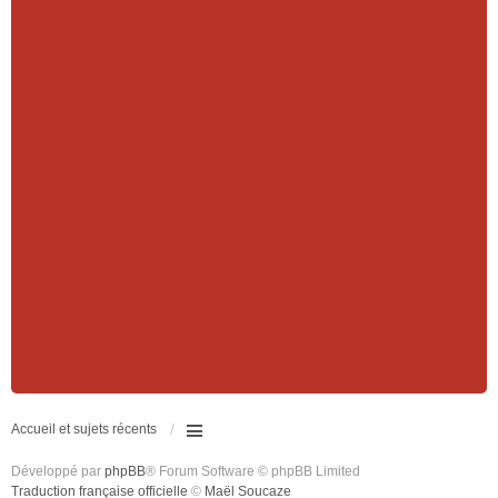
Accueil et sujets récents
Développé par
phpBB
® Forum Software © phpBB Limited
Traduction française officielle
©
Maël Soucaze