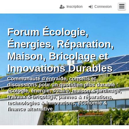
Inscription
Connexion
Forum Écologie,
Énergies, Réparation,
Maison, Bricolage et
Innovations Durables
Communauté d'entraide, conseils et
discussions pour un quotidien plus durable :
écologie, énergie, solaire, maison & jardinage,
travaux & bricolage, pannes & réparations,
technologies & innovations, économie &
finance alternative