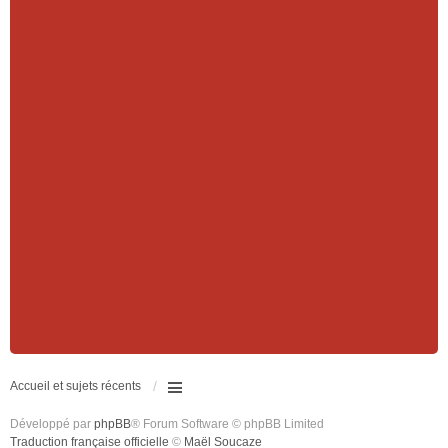
Accueil et sujets récents
Développé par
phpBB
® Forum Software © phpBB Limited
Traduction française officielle
©
Maël Soucaze