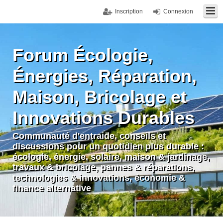
Inscription
Connexion
Forum Écologie,
Énergies, Réparation,
Maison, Bricolage et
Innovations Durables
Communauté d'entraide, conseils et
discussions pour un quotidien plus durable :
écologie, énergie, solaire, maison & jardinage,
travaux & bricolage, pannes & réparations,
technologies & innovations, économie &
finance alternative