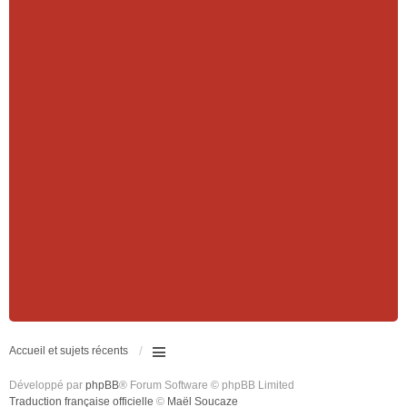
Accueil et sujets récents
Développé par
phpBB
® Forum Software © phpBB Limited
Traduction française officielle
©
Maël Soucaze