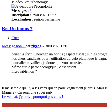
Je découvre l'éconologie
Messages :
8
Inscription :
29/03/07, 16:53
Localisation :
région parisienne
Re: Un bonus ?
Citer
Message non lu
par
zigzag
»
30/03/07, 12:01
belze1 a écrit :
Cherchez un bonus ( aspect fiscal ) sur les pro
nos chers candidats pour l'utilisation du vélo plutôt que la bagno
pour aller travailler , je doute que vous trouviez .
Même sur le pacte écologique , c'est absent !
Incroyable non ?
Il me semble qu'il y a les verts qui en parle vaguement je crois. Mais r
Mamere). Ca serai une super pub
Le velotaf, j'y arrive pourquoi pas vous !