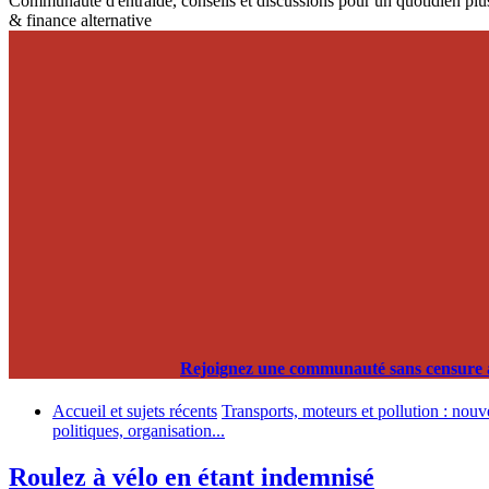
Communauté d'entraide, conseils et discussions pour un quotidien plus
& finance alternative
Rejoignez une communauté sans censure alg
Accueil et sujets récents
Transports, moteurs et pollution : nouv
politiques, organisation...
Roulez à vélo en étant indemnisé