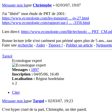
Message non lu
par
Christophe
»
02/03/07, 19:07
J'ai "libéré" mon étude de PRT de 2001:
https://www.econologie.com/les-transport ... es-27.html
https://www.econologie.com/rapport-sur-l ... -3356.html
Lien direct:
https://www.econologie.com/file/technolo ... PRT_CM.pd
Bonne lecture (elle n'est carément pas périmé apres plus de 5 ans...sau
Faire une
recherche
-
Aider
-
Tipeeez !
-
Publier un article
-
Netiquett
Targol
Econologue expert
Messages :
1897
Inscription :
04/05/06, 16:49
Localisation :
Région bordelaise
x 2
Citer
Message non lu
par
Targol
»
02/03/07, 19:23
C'est hyper cruel de ta part, Christophe, un titre pareil.