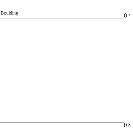
Boulding
0
x
0
x