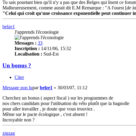
Tu sais pourtant bien qu'il n'y a pas que des Belges qui lisent ce forum
Malheureusement, comme aurait dit E.M Remarque : "A l'ouest [
de l
"Celui qui croit qu'une croissance exponentielle peut continuer 
belze1
J'apprends l'éconologie
Messages :
33
Inscription :
14/11/06, 15:32
Localisation :
Sud-Est
Un bonus ?
Citer
Message non lu
par
belze1
»
30/03/07, 11:12
Cherchez un bonus ( aspect fiscal ) sur les programmes de
nos chers candidats pour l'utilisation du vélo plutôt que la bagnolle
pour aller travailler , je doute que vous trouviez .
Même sur le pacte écologique , c'est absent !
Incroyable non ?
zigzag