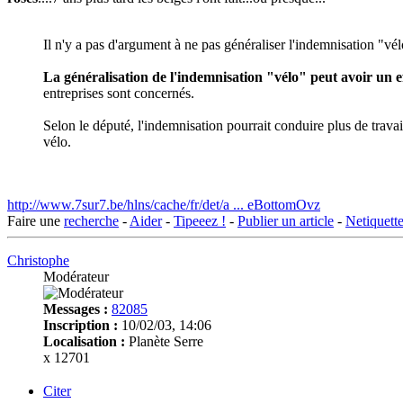
Il n'y a pas d'argument à ne pas généraliser l'indemnisation "vélo
La généralisation de l'indemnisation "vélo" peut avoir un 
entreprises sont concernés.
Selon le député, l'indemnisation pourrait conduire plus de trava
vélo.
http://www.7sur7.be/hlns/cache/fr/det/a ... eBottomOvz
Faire une
recherche
-
Aider
-
Tipeeez !
-
Publier un article
-
Netiquett
Christophe
Modérateur
Messages :
82085
Inscription :
10/02/03, 14:06
Localisation :
Planète Serre
x 12701
Citer