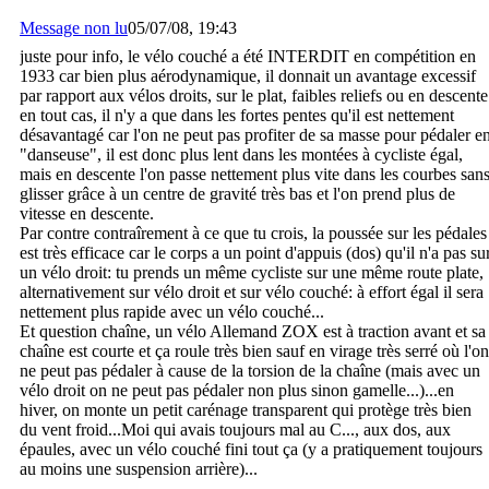
Message non lu
05/07/08, 19:43
juste pour info, le vélo couché a été INTERDIT en compétition en
1933 car bien plus aérodynamique, il donnait un avantage excessif
par rapport aux vélos droits, sur le plat, faibles reliefs ou en descente
en tout cas, il n'y a que dans les fortes pentes qu'il est nettement
désavantagé car l'on ne peut pas profiter de sa masse pour pédaler e
"danseuse", il est donc plus lent dans les montées à cycliste égal,
mais en descente l'on passe nettement plus vite dans les courbes san
glisser grâce à un centre de gravité très bas et l'on prend plus de
vitesse en descente.
Par contre contraîrement à ce que tu crois, la poussée sur les pédales
est très efficace car le corps a un point d'appuis (dos) qu'il n'a pas su
un vélo droit: tu prends un même cycliste sur une même route plate,
alternativement sur vélo droit et sur vélo couché: à effort égal il sera
nettement plus rapide avec un vélo couché...
Et question chaîne, un vélo Allemand ZOX est à traction avant et sa
chaîne est courte et ça roule très bien sauf en virage très serré où l'on
ne peut pas pédaler à cause de la torsion de la chaîne (mais avec un
vélo droit on ne peut pas pédaler non plus sinon gamelle...)...en
hiver, on monte un petit carénage transparent qui protège très bien
du vent froid...Moi qui avais toujours mal au C..., aux dos, aux
épaules, avec un vélo couché fini tout ça (y a pratiquement toujours
au moins une suspension arrière)...