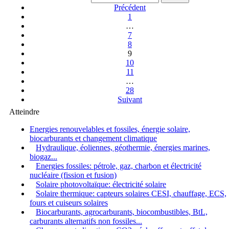
Précédent
1
…
7
8
9
10
11
…
28
Suivant
Atteindre
Energies renouvelables et fossiles, énergie solaire,
biocarburants et changement climatique
Hydraulique, éoliennes, géothermie, énergies marines,
biogaz...
Energies fossiles: pétrole, gaz, charbon et électricité
nucléaire (fission et fusion)
Solaire photovoltaïque: électricité solaire
Solaire thermique: capteurs solaires CESI, chauffage, ECS,
fours et cuiseurs solaires
Biocarburants, agrocarburants, biocombustibles, BtL,
carburants alternatifs non fossiles...