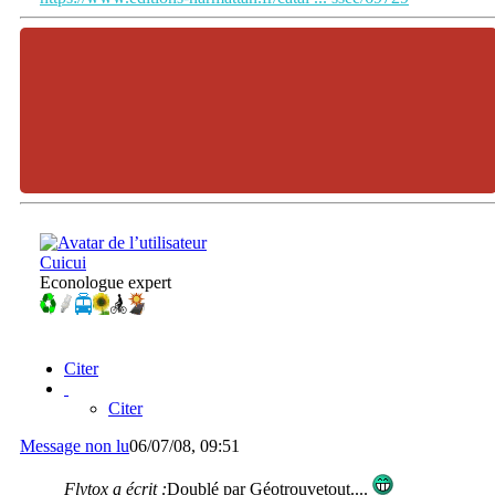
Cuicui
Econologue expert
Citer
Citer
Message non lu
06/07/08, 09:51
Flytox a écrit :
Doublé par Géotrouvetout....