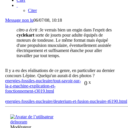
Citer
Citer
Message non lu
06/07/08, 10:18
citro a écrit :
Je verrais bien un engin dans l'esprit des
cyclekart
sorte de jouets pour adulte équipés de
moteurs de tondeuse. Le même format mais équipé
d'une propulsion musculaire, éventuellement assistée
électriquement et suffisament étanche pour aller
travailler par tout temps.
Il y a eu des réalisations de ce genre, en particulier au dernier
concours Lépine. Quelqu'un aurait-il des photos ?
energies-fossiles-nucleaire/tout-savoir-sur-
0
x
la-z-machine-explication-et-
fonctionnement-t3019.html
energies-fossiles-nucleaire/deuterium-et-fusion-nucleaire-t6190.html
delnoram
Modérateur