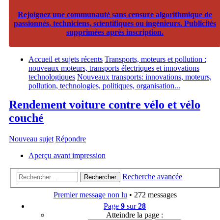
Rejoignez une communauté sans censure algorithmique de
passionnés, techniciens, scientifiques ou ingénieurs. Publicités
supprimées après inscription.
Accueil et sujets récents
Transports, moteurs et pollution :
nouveaux moteurs, transports électriques et innovations
technologiques
Nouveaux transports: innovations, moteurs,
pollution, technologies, politiques, organisation...
Rendement voiture contre vélo et vélo
couché
Nouveau sujet
Répondre
Aperçu avant impression
Recherche avancée
Rechercher
Premier message non lu
• 272 messages
Page
9
sur
28
Atteindre la page :