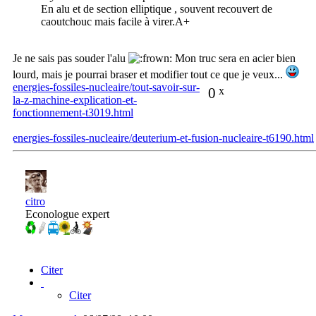
En alu et de section elliptique , souvent recouvert de
caoutchouc mais facile à virer.A+
Je ne sais pas souder l'alu
Mon truc sera en acier bien
lourd, mais je pourrai braser et modifier tout ce que je veux...
energies-fossiles-nucleaire/tout-savoir-sur-
0
x
la-z-machine-explication-et-
fonctionnement-t3019.html
energies-fossiles-nucleaire/deuterium-et-fusion-nucleaire-t6190.html
citro
Econologue expert
Citer
Citer