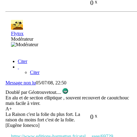
0
x
Flytox
Modérateur
Citer
Citer
Message non lu
05/07/08, 22:50
Doublé par Géotrouvetout....
En alu et de section elliptique , souvent recouvert de caoutchouc
mais facile à virer.
A+
La Raison c'est la folie du plus fort. La
0
x
raison du moins fort c'est de la folie.
[Eugène Ionesco]
https://www.editions-harmattan.fr/catal ... ssee/69729