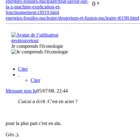
energies-fossiles-nucleaire/tout-savoir-sur-
0
x
la-z-machine-explication-et-
fonctionnement-t3019.html
energies-fossiles-nucleaire/deuterium-et-fusion-nucleaire-t6190.html
geotrouvetout
Je comprends l'éconologie
Citer
Citer
Message non lu
05/07/08, 22:44
Cuicui a écrit :
C'est en acier ?
pour la plus part c'est en alu.
Géo ;).