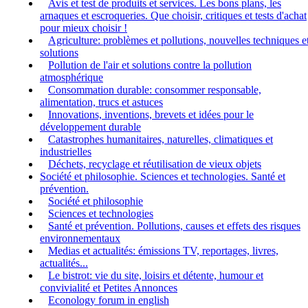
Avis et test de produits et services. Les bons plans, les
arnaques et escroqueries. Que choisir, critiques et tests d'achat
pour mieux choisir !
Agriculture: problèmes et pollutions, nouvelles techniques e
solutions
Pollution de l'air et solutions contre la pollution
atmosphérique
Consommation durable: consommer responsable,
alimentation, trucs et astuces
Innovations, inventions, brevets et idées pour le
développement durable
Catastrophes humanitaires, naturelles, climatiques et
industrielles
Déchets, recyclage et réutilisation de vieux objets
Société et philosophie. Sciences et technologies. Santé et
prévention.
Société et philosophie
Sciences et technologies
Santé et prévention. Pollutions, causes et effets des risques
environnementaux
Medias et actualités: émissions TV, reportages, livres,
actualités...
Le bistrot: vie du site, loisirs et détente, humour et
convivialité et Petites Annonces
Econology forum in english