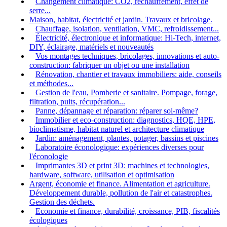
Changement climatique: CO2, réchauffement, effet de
serre...
Maison, habitat, électricité et jardin. Travaux et bricolage.
Chauffage, isolation, ventilation, VMC, refroidissement...
Électricité, électronique et informatique: Hi-Tech, internet,
DIY, éclairage, matériels et nouveautés
Vos montages techniques, bricolages, innovations et auto-
construction: fabriquer un objet ou une installation
Rénovation, chantier et travaux immobiliers: aide, conseils
et méthodes...
Gestion de l'eau, Pomberie et sanitaire. Pompage, forage,
filtration, puits, récupération...
Panne, dépannage et réparation: réparer soi-même?
Immobilier et eco-construction: diagnostics, HQE, HPE,
bioclimatisme, habitat naturel et architecture climatique
Jardin: aménagement, plantes, potager, bassins et piscines
Laboratoire éconologique: expériences diverses pour
l'éconologie
Imprimantes 3D et print 3D: machines et technologies,
hardware, software, utilisation et optimisation
Argent, économie et finance. Alimentation et agriculture.
Développement durable, pollution de l'air et catastrophes.
Gestion des déchets.
Economie et finance, durabilité, croissance, PIB, fiscalités
écologiques