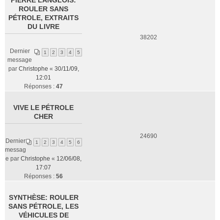
PIERRE LANGLOIS:
ROULER SANS
PÉTROLE, EXTRAITS
DU LIVRE
38202
Dernier
1
2
3
4
5
message
par
Christophe
«
30/11/09,
12:01
Réponses :
47
VIVE LE PÉTROLE
CHER
24690
Dernier
1
2
3
4
5
6
messag
e par
Christophe
«
12/06/08,
17:07
Réponses :
56
SYNTHÈSE: ROULER
SANS PÉTROLE, LES
VÉHICULES DE