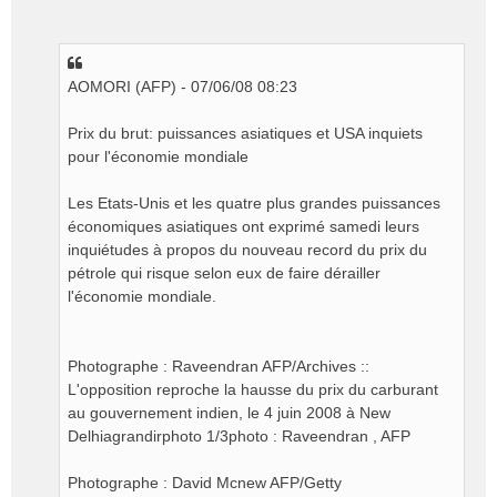
s
s
a
g
e
AOMORI (AFP) - 07/06/08 08:23
n
o
Prix du brut: puissances asiatiques et USA inquiets
n
pour l'économie mondiale
l
u
Les Etats-Unis et les quatre plus grandes puissances
économiques asiatiques ont exprimé samedi leurs
inquiétudes à propos du nouveau record du prix du
pétrole qui risque selon eux de faire dérailler
l'économie mondiale.
Photographe : Raveendran AFP/Archives ::
L'opposition reproche la hausse du prix du carburant
au gouvernement indien, le 4 juin 2008 à New
Delhiagrandirphoto 1/3photo : Raveendran , AFP
Photographe : David Mcnew AFP/Getty