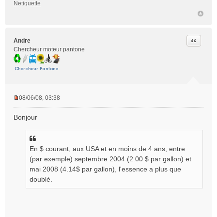
Netiquette
Citer
Andre
Chercheur moteur pantone
08/06/08, 03:38
M
e
Bonjour
s
s
a
g
En $ courant, aux USA et en moins de 4 ans, entre
e
(par exemple) septembre 2004 (2.00 $ par gallon) et
n
mai 2008 (4.14$ par gallon), l'essence a plus que
o
doublé.
n
l
u