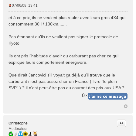
07/06/08, 13:41
M
e
et à ce prix, ils ne veulent plus rouler avec leurs gros 4X4 qui
s
consomment 30 l / 100km.......
s
a
Pas étonnant qu'ils ne veullent pas signer le protocole de
g
e
Kyoto.
n
o
Ils ont pris l'habitude d'avoir du carburant pas cher ce qui
n
explique leurs comportement énergivore.
l
u
Que dirait Jancovici s'il voyait ça déjà qu'il trouve que le
carburant n'est pas assez cher en France ( livre "le plein
SVP" ) ? il n'est peut-être pas au courant des prix aux USA ?
0
x
Citer
Christophe
Modérateur