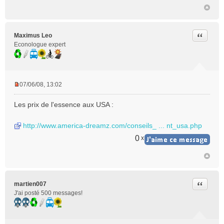
Citer
Maximus Leo
Econologue expert
07/06/08, 13:02
M
e
Les prix de l'essence aux USA :
s
s
http://www.america-dreamz.com/conseils_ ... nt_usa.php
a
g
0
x
e
n
o
n
l
Citer
martien007
u
J'ai posté 500 messages!