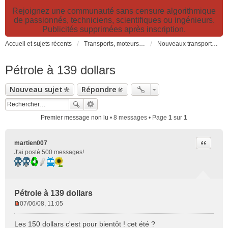
Rejoignez une communauté sans censure algorithmique
de passionnés, techniciens, scientifiques ou ingénieurs.
Publicités supprimées après inscription.
Accueil et sujets récents
Transports, moteurs et pollution : nouveaux moteurs, transports électriques et innovations technologiques
Nouveaux transports: innovations, moteurs, pollution, technologies, politiques, organisation...
Pétrole à 139 dollars
Nouveau sujet
Répondre
Premier message non lu
• 8 messages • Page
1
sur
1
Citer
martien007
J'ai posté 500 messages!
Pétrole à 139 dollars
07/06/08, 11:05
M
e
Les 150 dollars c'est pour bientôt ! cet été ?