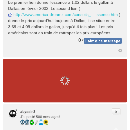
Le premier lien donne l’essence à 1,02 dollars le gallon à
s
Dallas en février 2002. Le second lien (
s
http://www.america-dreamz.com/conseils_ ... ssence.htm
)
a
donne le prix aujourd’hui toujours à Dallas, il se situe entre
g
e
3,69 et 4,09 dollars le gallon, jusqu’à
4
fois plus ! Les prix
n
américains sont en train de rattraper les prix européens.
o
0
x
n
l
u
Citer
abyssin3
J'ai posté 500 messages!