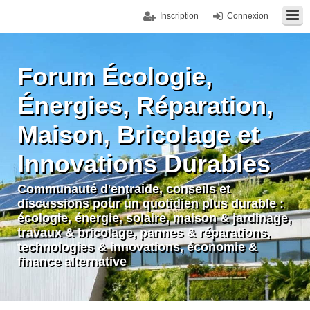
Inscription
Connexion
Forum Écologie,
Énergies, Réparation,
Maison, Bricolage et
Innovations Durables
Communauté d'entraide, conseils et
discussions pour un quotidien plus durable :
écologie, énergie, solaire, maison & jardinage,
travaux & bricolage, pannes & réparations,
technologies & innovations, économie &
finance alternative