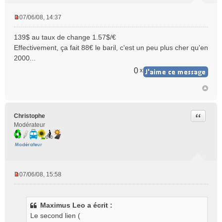
07/06/08, 14:37
M
e
139$ au taux de change 1.57$/€
s
Effectivement, ça fait 88€ le baril, c'est un peu plus cher qu'en
s
2000...
a
g
0
x
e
n
o
n
l
Citer
Christophe
u
Modérateur
07/06/08, 15:58
M
e
s
Maximus Leo a écrit :
s
Le second lien (
a