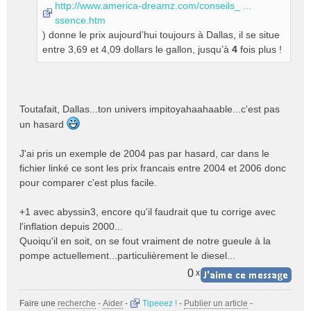
g
http://www.america-dreamz.com/conseils_ ...
e
ssence.htm
n
) donne le prix aujourd’hui toujours à Dallas, il se situe
o
entre 3,69 et 4,09 dollars le gallon, jusqu’à
4
fois plus !
n
l
u
Toutafait, Dallas...ton univers impitoyahaahaable...c'est pas
un hasard
J'ai pris un exemple de 2004 pas par hasard, car dans le
fichier linké ce sont les prix francais entre 2004 et 2006 donc
pour comparer c'est plus facile.
+1 avec abyssin3, encore qu'il faudrait que tu corrige avec
l'inflation depuis 2000...
Quoiqu'il en soit, on se fout vraiment de notre gueule à la
pompe actuellement...particulièrement le diesel...
0
x
Faire une
recherche
-
Aider
-
Tipeeez !
-
Publier un article
-