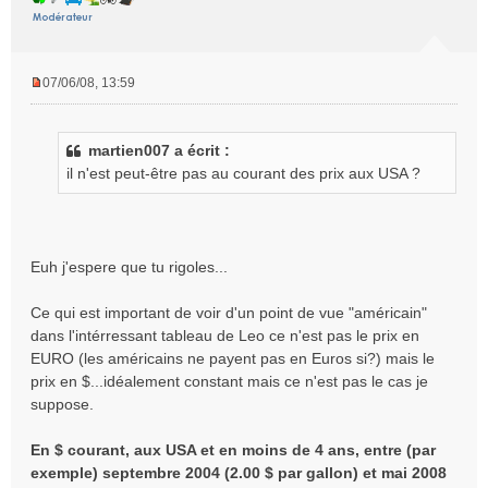
07/06/08, 13:59
M
e
s
martien007 a écrit :
s
il n'est peut-être pas au courant des prix aux USA ?
a
g
e
n
o
Euh j'espere que tu rigoles...
n
l
Ce qui est important de voir d'un point de vue "américain"
u
dans l'intérressant tableau de Leo ce n'est pas le prix en
EURO (les américains ne payent pas en Euros si?) mais le
prix en $...idéalement constant mais ce n'est pas le cas je
suppose.
En $ courant, aux USA et en moins de 4 ans, entre (par
exemple) septembre 2004 (2.00 $ par gallon) et mai 2008