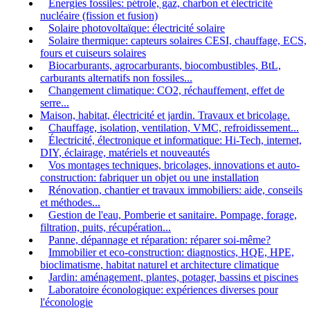
Energies fossiles: pétrole, gaz, charbon et électricité
nucléaire (fission et fusion)
Solaire photovoltaïque: électricité solaire
Solaire thermique: capteurs solaires CESI, chauffage, ECS,
fours et cuiseurs solaires
Biocarburants, agrocarburants, biocombustibles, BtL,
carburants alternatifs non fossiles...
Changement climatique: CO2, réchauffement, effet de
serre...
Maison, habitat, électricité et jardin. Travaux et bricolage.
Chauffage, isolation, ventilation, VMC, refroidissement...
Électricité, électronique et informatique: Hi-Tech, internet,
DIY, éclairage, matériels et nouveautés
Vos montages techniques, bricolages, innovations et auto-
construction: fabriquer un objet ou une installation
Rénovation, chantier et travaux immobiliers: aide, conseils
et méthodes...
Gestion de l'eau, Pomberie et sanitaire. Pompage, forage,
filtration, puits, récupération...
Panne, dépannage et réparation: réparer soi-même?
Immobilier et eco-construction: diagnostics, HQE, HPE,
bioclimatisme, habitat naturel et architecture climatique
Jardin: aménagement, plantes, potager, bassins et piscines
Laboratoire éconologique: expériences diverses pour
l'éconologie