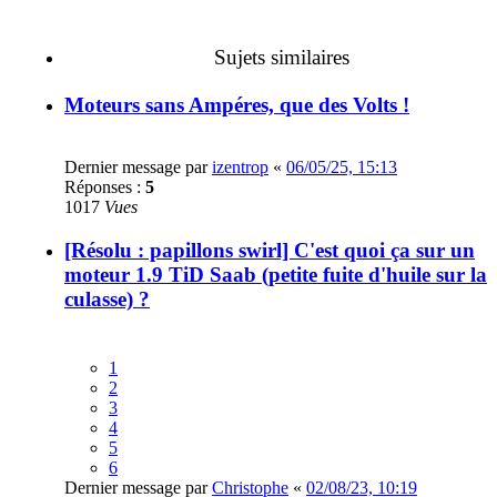
Sujets similaires
Moteurs sans Ampéres, que des Volts !
Dernier message par
izentrop
«
06/05/25, 15:13
Réponses :
5
1017
Vues
[Résolu : papillons swirl] C'est quoi ça sur un
moteur 1.9 TiD Saab (petite fuite d'huile sur la
culasse) ?
1
2
3
4
5
6
Dernier message par
Christophe
«
02/08/23, 10:19