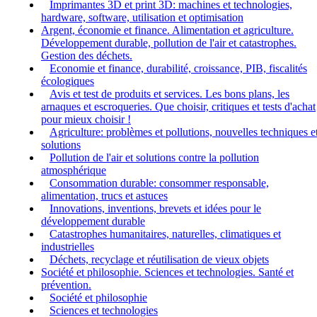
Imprimantes 3D et print 3D: machines et technologies,
hardware, software, utilisation et optimisation
Argent, économie et finance. Alimentation et agriculture.
Développement durable, pollution de l'air et catastrophes.
Gestion des déchets.
Economie et finance, durabilité, croissance, PIB, fiscalités
écologiques
Avis et test de produits et services. Les bons plans, les
arnaques et escroqueries. Que choisir, critiques et tests d'achat
pour mieux choisir !
Agriculture: problèmes et pollutions, nouvelles techniques e
solutions
Pollution de l'air et solutions contre la pollution
atmosphérique
Consommation durable: consommer responsable,
alimentation, trucs et astuces
Innovations, inventions, brevets et idées pour le
développement durable
Catastrophes humanitaires, naturelles, climatiques et
industrielles
Déchets, recyclage et réutilisation de vieux objets
Société et philosophie. Sciences et technologies. Santé et
prévention.
Société et philosophie
Sciences et technologies