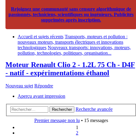
Rejoignez une communauté sans censure algorithmique de
passionnés, techniciens, scientifiques ou ingénieurs. Publicités
supprimées après inscription.
Accueil et sujets récents
Transports, moteurs et pollution :
nouveaux moteurs, transports électriques et innovations
technologiques
Nouveaux transports: innovations, moteurs,
pollution, technologies, politiques, organisation...
Moteur Renault Clio 2 - 1.2L 75 Ch - D4F
- natif - expérimentations éthanol
Nouveau sujet
Répondre
Aperçu avant impression
Recherche avancée
Rechercher
Premier message non lu
• 15 messages
1
2