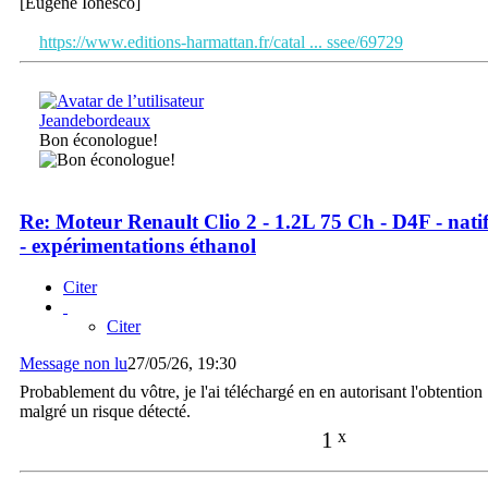
[Eugène Ionesco]
https://www.editions-harmattan.fr/catal ... ssee/69729
Jeandebordeaux
Bon éconologue!
Re: Moteur Renault Clio 2 - 1.2L 75 Ch - D4F - nati
- expérimentations éthanol
Citer
Citer
Message non lu
27/05/26, 19:30
Probablement du vôtre, je l'ai téléchargé en en autorisant l'obtention
malgré un risque détecté.
1
x