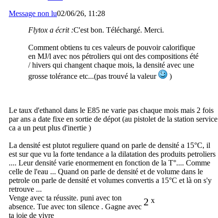
Message non lu
02/06/26, 11:28
Flytox a écrit :
C'est bon. Téléchargé. Merci.
Comment obtiens tu ces valeurs de pouvoir calorifique
en MJ/l avec nos pétroliers qui ont des compositions été
/ hivers qui changent chaque mois, la densité avec une
grosse tolérance etc...(pas trouvé la valeur
)
Le taux d'ethanol dans le E85 ne varie pas chaque mois mais 2 fois
par ans a date fixe en sortie de dépot (au pistolet de la station service
ca a un peut plus d'inertie )
La densité est plutot reguliere quand on parle de densité a 15°C, il
est sur que vu la forte tendance a la dilatation des produits petroliers
.... Leur densité varie enormement en fonction de la T°.... Comme
celle de l'eau ... Quand on parle de densité et de volume dans le
petrole on parle de densité et volumes convertis a 15°C et là on s'y
retrouve ...
Venge avec ta réussite. puni avec ton
2
x
absence. Tue avec ton silence . Gagne avec
ta joie de vivre