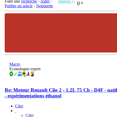
Faire une
recherche
-
Aider
-
Tipeeez !
-
0
x
Publier un article
-
Netiquette
Macro
Econologue expert
Re: Moteur Renault Clio 2 - 1.2L 75 Ch - D4F - nati
- expérimentations éthanol
Citer
Citer