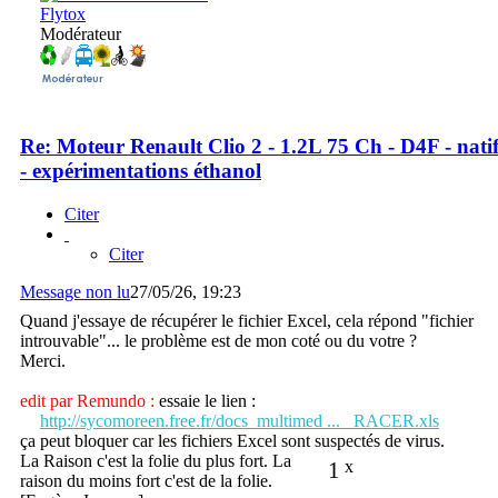
Flytox
Modérateur
Re: Moteur Renault Clio 2 - 1.2L 75 Ch - D4F - nati
- expérimentations éthanol
Citer
Citer
Message non lu
27/05/26, 19:23
Quand j'essaye de récupérer le fichier Excel, cela répond "fichier
introuvable"... le problème est de mon coté ou du votre ?
Merci.
edit par Remundo :
essaie le lien :
http://sycomoreen.free.fr/docs_multimed ... _RACER.xls
ça peut bloquer car les fichiers Excel sont suspectés de virus.
La Raison c'est la folie du plus fort. La
1
x
raison du moins fort c'est de la folie.