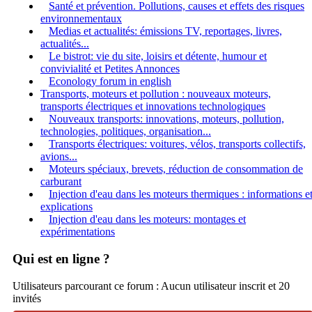
Santé et prévention. Pollutions, causes et effets des risques
environnementaux
Medias et actualités: émissions TV, reportages, livres,
actualités...
Le bistrot: vie du site, loisirs et détente, humour et
convivialité et Petites Annonces
Econology forum in english
Transports, moteurs et pollution : nouveaux moteurs,
transports électriques et innovations technologiques
Nouveaux transports: innovations, moteurs, pollution,
technologies, politiques, organisation...
Transports électriques: voitures, vélos, transports collectifs,
avions...
Moteurs spéciaux, brevets, réduction de consommation de
carburant
Injection d'eau dans les moteurs thermiques : informations e
explications
Injection d'eau dans les moteurs: montages et
expérimentations
Qui est en ligne ?
Utilisateurs parcourant ce forum : Aucun utilisateur inscrit et 20
invités