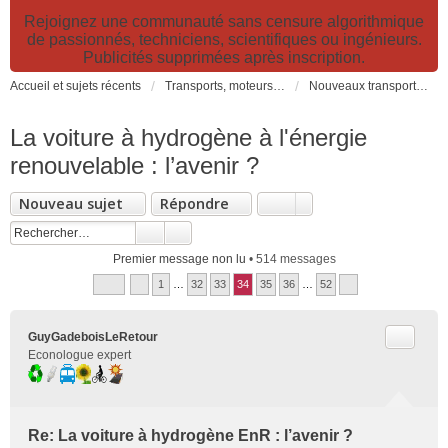
Rejoignez une communauté sans censure algorithmique
de passionnés, techniciens, scientifiques ou ingénieurs.
Publicités supprimées après inscription.
Accueil et sujets récents
Transports, moteurs et pollution : nouveaux moteurs, transports électriques et innovations technologiques
Nouveaux transports: innovations, moteurs, pollution, technologies, politiques, organisation...
La voiture à hydrogène à l'énergie
renouvelable : l’avenir ?
Nouveau sujet
Répondre
Premier message non lu
• 514 messages
1
…
32
33
34
35
36
…
52
Citer
GuyGadeboisLeRetour
Econologue expert
Re: La voiture à hydrogène EnR : l’avenir ?