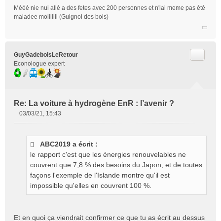
u
Mééé nie nui allé a des fetes avec 200 personnes et n'iai meme pas été
maladee moiiiiiii (Guignol des bois)
Citer
GuyGadeboisLeRetour
Econologue expert
Re: La voiture à hydrogène EnR : l’avenir ?
03/03/21, 15:43
M
e
s
ABC2019 a écrit :
s
le rapport c'est que les énergies renouvelables ne
a
g
couvrent que 7,8 % des besoins du Japon, et de toutes
e
façons l'exemple de l'Islande montre qu'il est
n
impossible qu'elles en couvrent 100 %.
o
n
l
Et en quoi ça viendrait confirmer ce que tu as écrit au dessus
u