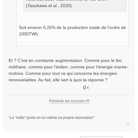
o
(Yasukawa et al., 2020).
n
l
u
Soit environ 0,25% de la production totale de l'ordre de
1000TWh.
Et ? C'est en constante augmentation. Comme pour le bio
méthane, comme pour l'éolien, comme pour l'énergie marée-
motrice. Comme pour tout ce qui concerne les énergies
renouvelables. Au fait, elle sert à quoi ta réponse ?
0
x
Présente tes excuses !!!!
“Le “mâle” porte en lui-même sa propre damnation”