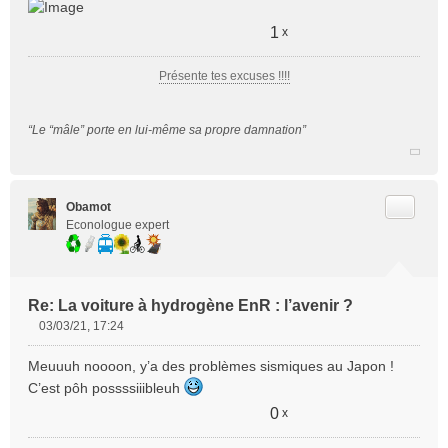
1
x
Présente tes excuses !!!!
“Le “mâle” porte en lui-même sa propre damnation”
Citer
Obamot
Econologue expert
Re: La voiture à hydrogène EnR : l’avenir ?
03/03/21, 17:24
M
e
Meuuuh noooon, y’a des problèmes sismiques au Japon !
s
C’est pôh possssiiibleuh
s
a
0
x
g
e