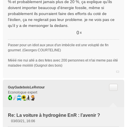
% et probablement jamais plus de 20 %, ça explique qu'ils
doivent importer beaucoup d'énergie fossile, même si
probablement ils pourraient faire des efforts du coté de
l'éolien, ça ne reglerait pas leur probleme. je ne vois pas ce
qu'il y a de mensonger la dedans.
0
x
Passer pour un idiot aux yeux d'un imbécile est une volupté de fin
gourmet. (Georges COURTELINE)
Mééé nie nui allé a des fetes avec 200 personnes et n'iai meme pas été
maladee moiiiiiii (Guignol des bois)
Citer
GuyGadeboisLeRetour
Econologue expert
Re: La voiture à hydrogène EnR : l’avenir ?
03/03/21, 16:06
M