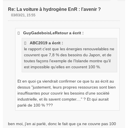
Re: La voiture à hydrogène EnR : l’avenir ?
03/03/21, 15:55
M
e
s
GuyGadeboisLeRetour a écrit :
s
a
ABC2019 a écrit :
g
le rapport c'est que les énergies renouvelables ne
e
couvrent que 7,8 % des besoins du Japon, et de
n
o
toutes façons l'exemple de l'Islande montre qu'il
n
est impossible qu'elles en couvrent 100 %.
l
u
Et en quoi ça viendrait confirmer ce que tu as écrit au
dessus "justement, leurs propres ressources sont bien
insuffisantes pour couvrir les besoins d'une société
industrielle, et ils savent compter...." ? Et qui aurait
parlé de 100 % ???
ben moi, j'en ai parlé, donc le fait que ça ne couvre pas 100