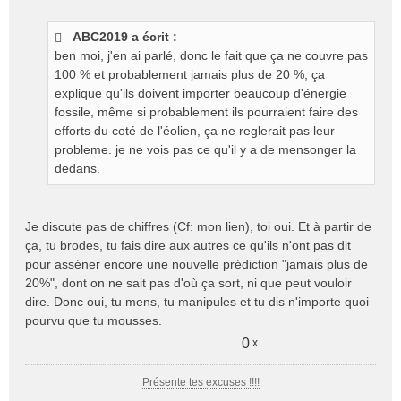
e
s
ABC2019 a écrit :
s
ben moi, j'en ai parlé, donc le fait que ça ne couvre pas
a
g
100 % et probablement jamais plus de 20 %, ça
e
explique qu'ils doivent importer beaucoup d'énergie
n
fossile, même si probablement ils pourraient faire des
o
efforts du coté de l'éolien, ça ne reglerait pas leur
n
probleme. je ne vois pas ce qu'il y a de mensonger la
l
dedans.
u
Je discute pas de chiffres (Cf: mon lien), toi oui. Et à partir de
ça, tu brodes, tu fais dire aux autres ce qu'ils n'ont pas dit
pour asséner encore une nouvelle prédiction "jamais plus de
20%", dont on ne sait pas d'où ça sort, ni que peut vouloir
dire. Donc oui, tu mens, tu manipules et tu dis n'importe quoi
pourvu que tu mousses.
0
x
Présente tes excuses !!!!