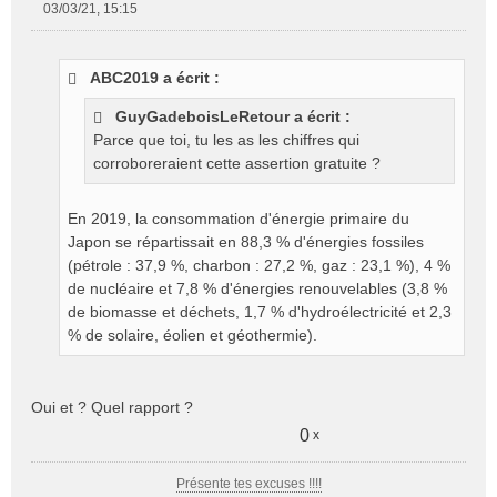
03/03/21, 15:15
M
e
s
ABC2019 a écrit :
s
a
GuyGadeboisLeRetour a écrit :
g
Parce que toi, tu les as les chiffres qui
e
corroboreraient cette assertion gratuite ?
n
o
n
En 2019, la consommation d'énergie primaire du
l
Japon se répartissait en 88,3 % d'énergies fossiles
u
(pétrole : 37,9 %, charbon : 27,2 %, gaz : 23,1 %), 4 %
de nucléaire et 7,8 % d'énergies renouvelables (3,8 %
de biomasse et déchets, 1,7 % d'hydroélectricité et 2,3
% de solaire, éolien et géothermie).
Oui et ? Quel rapport ?
0
x
Présente tes excuses !!!!