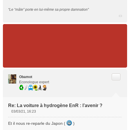
“Le “mâle” porte en lui-même sa propre damnation”
Citer
Obamot
Econologue expert
Re: La voiture à hydrogène EnR : l’avenir ?
03/03/21, 16:23
M
e
Et il nous re-reparle du Japon (
)
s