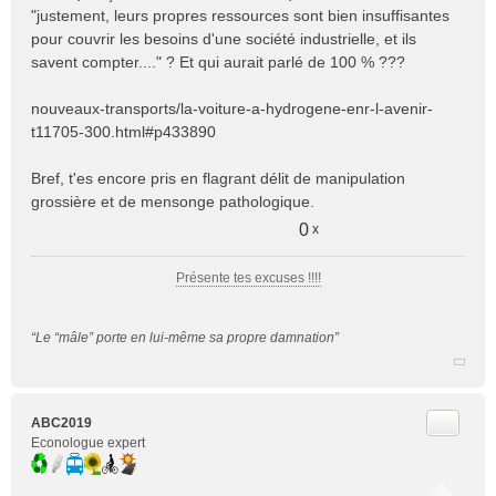
"justement, leurs propres ressources sont bien insuffisantes
pour couvrir les besoins d'une société industrielle, et ils
savent compter...." ? Et qui aurait parlé de 100 % ???
nouveaux-transports/la-voiture-a-hydrogene-enr-l-avenir-
t11705-300.html#p433890
Bref, t'es encore pris en flagrant délit de manipulation
grossière et de mensonge pathologique.
0
x
Présente tes excuses !!!!
“Le “mâle” porte en lui-même sa propre damnation”
Citer
ABC2019
Econologue expert