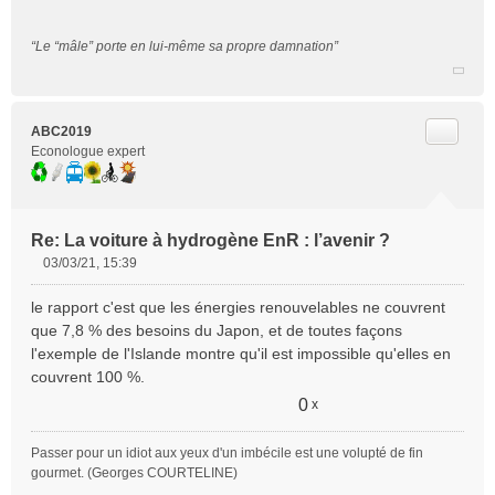
“Le “mâle” porte en lui-même sa propre damnation”
Citer
ABC2019
Econologue expert
Re: La voiture à hydrogène EnR : l’avenir ?
03/03/21, 15:39
M
e
le rapport c'est que les énergies renouvelables ne couvrent
s
que 7,8 % des besoins du Japon, et de toutes façons
s
l'exemple de l'Islande montre qu'il est impossible qu'elles en
a
couvrent 100 %.
g
e
0
x
n
o
Passer pour un idiot aux yeux d'un imbécile est une volupté de fin
n
gourmet. (Georges COURTELINE)
l