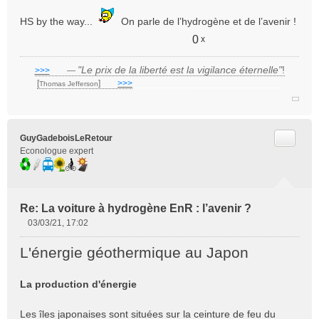
s
a
HS by the way...
On parle de l’hydrogène et de l’avenir !
g
0
x
e
n
o
"Le prix de la liberté est la vigilance éternelle"
!
>>>
___
—
n
[
]
___
>>>
______________________________
Thomas Jefferson
l
u
Citer
GuyGadeboisLeRetour
Econologue expert
Re: La voiture à hydrogène EnR : l’avenir ?
03/03/21, 17:02
M
e
L'énergie géothermique au Japon
s
s
La production d'énergie
a
g
e
Les îles japonaises sont situées sur la ceinture de feu du