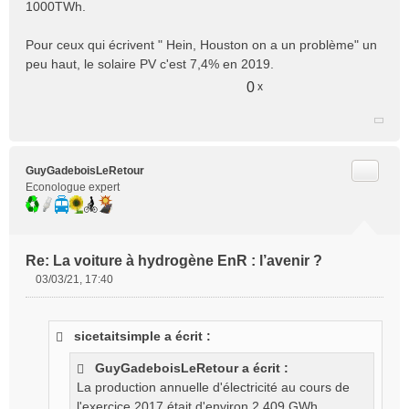
1000TWh.
Pour ceux qui écrivent " Hein, Houston on a un problème" un
peu haut, le solaire PV c'est 7,4% en 2019.
0
x
Citer
GuyGadeboisLeRetour
Econologue expert
Re: La voiture à hydrogène EnR : l’avenir ?
03/03/21, 17:40
M
e
s
sicetaitsimple a écrit :
s
a
GuyGadeboisLeRetour a écrit :
g
La production annuelle d'électricité au cours de
e
l'exercice 2017 était d'environ 2 409 GWh
n