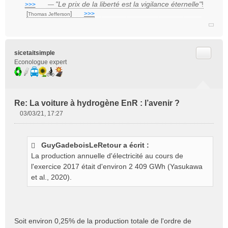
"Le prix de la liberté est la vigilance éternelle"
!
>>>
___
—
n
[
]
___
>>>
______________________________
Thomas Jefferson
o
n
l
u
Citer
sicetaitsimple
Econologue expert
Re: La voiture à hydrogène EnR : l’avenir ?
03/03/21, 17:27
M
e
s
GuyGadeboisLeRetour a écrit :
s
La production annuelle d'électricité au cours de
a
g
l'exercice 2017 était d'environ 2 409 GWh (Yasukawa
e
et al., 2020).
n
o
n
l
Soit environ 0,25% de la production totale de l'ordre de
u