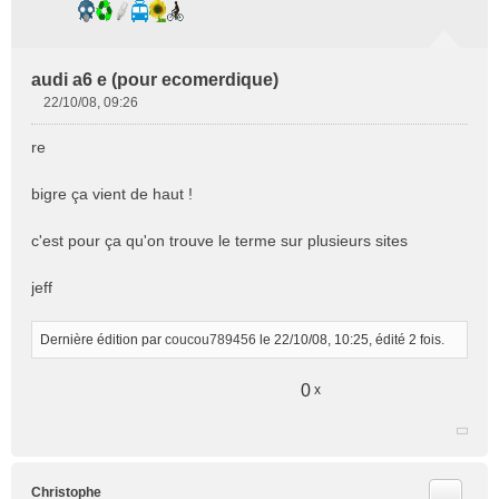
audi a6 e (pour ecomerdique)
22/10/08, 09:26
M
e
re
s
s
bigre ça vient de haut !
a
g
e
c'est pour ça qu'on trouve le terme sur plusieurs sites
n
o
jeff
n
l
u
Dernière édition par
coucou789456
le 22/10/08, 10:25, édité 2 fois.
0
x
Citer
Christophe