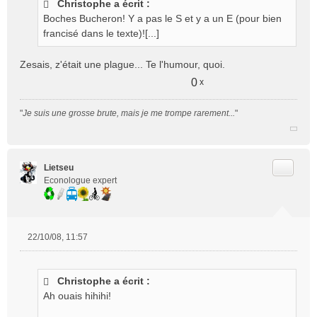
Christophe a écrit :
s
Boches Bucheron! Y a pas le S et y a un E (pour bien
a
g
francisé dans le texte)![...]
e
n
Zesais, z'était une plague... Te l'humour, quoi.
o
0
x
n
l
u
"
Je suis une grosse brute, mais je me trompe rarement...
"
Citer
Lietseu
Econologue expert
22/10/08, 11:57
M
e
s
Christophe a écrit :
s
Ah ouais hihihi!
a
g