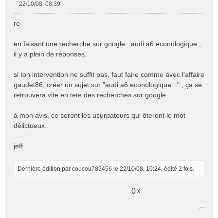
22/10/08, 08:39
M
e
re
s
s
en faisant une recherche sur google : audi a6 econologique ,
a
il y a plein de réponses.
g
e
n
si ton intervention ne suffit pas, faut faire comme avec l'affaire
o
gaudet86, créer un sujet sur "audi a6 econologique..." , ça se
n
retrouvera vite en tete des recherches sur google...
l
u
à mon avis, ce seront les usurpateurs qui ôteront le mot
délictueux
jeff
Dernière édition par
coucou789456
le 22/10/08, 10:24, édité 2 fois.
0
x