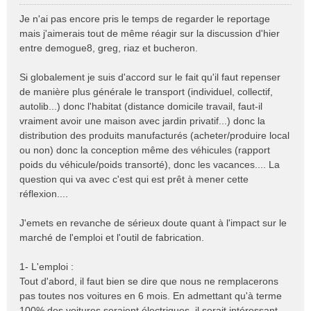
M
e
Je n'ai pas encore pris le temps de regarder le reportage
s
mais j'aimerais tout de même réagir sur la discussion d'hier
s
entre demogue8, greg, riaz et bucheron.
a
g
e
Si globalement je suis d'accord sur le fait qu'il faut repenser
n
de manière plus générale le transport (individuel, collectif,
o
autolib...) donc l'habitat (distance domicile travail, faut-il
n
vraiment avoir une maison avec jardin privatif...) donc la
l
distribution des produits manufacturés (acheter/produire local
u
ou non) donc la conception même des véhicules (rapport
poids du véhicule/poids transorté), donc les vacances.... La
question qui va avec c'est qui est prêt à mener cette
réflexion....
J'emets en revanche de sérieux doute quant à l'impact sur le
marché de l'emploi et l'outil de fabrication.
1- L'emploi :
Tout d'abord, il faut bien se dire que nous ne remplacerons
pas toutes nos voitures en 6 mois. En admettant qu'à terme
100% des voitures seraient électriques, il serait intéressant