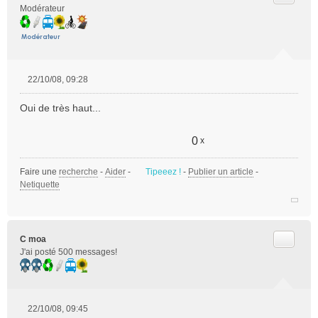
Modérateur
22/10/08, 09:28
M
e
Oui de très haut...
s
s
a
0
x
g
e
Faire une
recherche
-
Aider
-
Tipeeez !
-
Publier un article
-
n
Netiquette
o
n
l
u
Citer
C moa
J'ai posté 500 messages!
22/10/08, 09:45