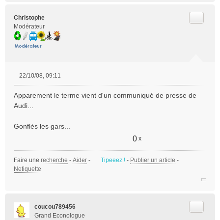
Citer
Christophe
Modérateur
22/10/08, 09:11
M
e
Apparement le terme vient d'un communiqué de presse de
s
Audi...
s
a
Gonflés les gars...
g
e
0
x
n
o
Faire une
recherche
-
Aider
-
Tipeeez !
-
Publier un article
-
n
Netiquette
l
u
Citer
coucou789456
Grand Econologue