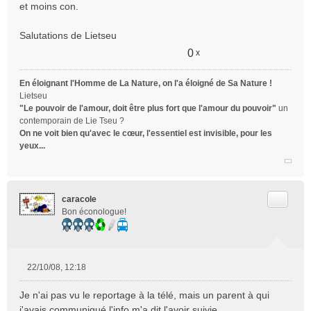
et moins con.
Salutations de Lietseu
0
x
En éloignant l'Homme de La Nature, on l'a éloigné de Sa Nature !
Lietseu
"Le pouvoir de l'amour, doit être plus fort que l'amour du pouvoir"
un
contemporain de Lie Tseu ?
On ne voit bien qu'avec le cœur, l'essentiel est invisible, pour les
yeux...
Citer
caracole
Bon éconologue!
22/10/08, 12:18
M
e
Je n'ai pas vu le reportage à la télé, mais un parent à qui
s
j'avais communiqué l'info m'a dit l'avoir suivie.