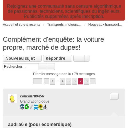
Rejoignez une communauté sans censure algorithmique
de passionnés, techniciens, scientifiques ou ingénieurs.
Publicités supprimées après inscription.
Accueil et sujets récents
Transports, moteurs et pollution : nouveaux moteurs, transports électriques et innovations technologiques
Nouveaux transports: innovations, moteurs, pollution, technologies, politiques, organisation...
Complément d'enquête: la voiture
propre, marché de dupes!
Nouveau sujet
Répondre
Premier message non lu
• 79 messages
1
…
4
5
6
7
8
Citer
coucou789456
Grand Econologue
audi a6 e (pour ecomerdique)