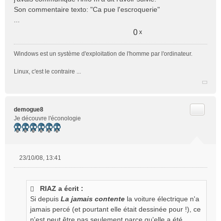
s
Son commentaire texto: "Ca pue l'escroquerie"
a
...
g
e
0
x
n
o
Windows est un système d'exploitation de l'homme par l'ordinateur.
n
l
Linux, c'est le contraire ...
u
Citer
demogue8
Je découvre l'éconologie
23/10/08, 13:41
M
e
s
RIAZ a écrit :
s
Si depuis
La jamais contente
la voiture électrique n'a
a
g
jamais percé (et pourtant elle était dessinée pour !), ce
e
n'est peut être pas seulement parce qu'elle a été