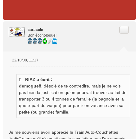
Citer
caracole
Bon éconologue!
22/10/08, 11:17
M
e
s
RIAZ a écrit :
s
demogue8
, désolé de te contredire, mais je ne vois
a
g
pas bien la justification qu'on pourrait trouver au fait de
e
transporter 3 ou 4 tonnes de ferraille (la bagnole et la
n
quote-part du wagon) pour partir en vacance avec sa
o
petite (ou grande) famille.
n
l
u
Je me souviens avoir apprécié le Train Auto-Couchettes
"jadis" alors qu'il n'y avait pas la circulation que l'on connais