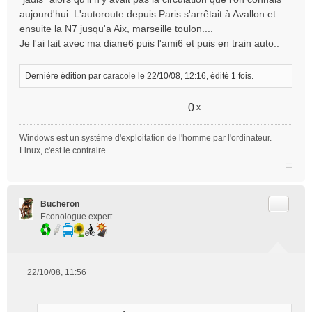
aujourd'hui. L'autoroute depuis Paris s'arrêtait à Avallon et
ensuite la N7 jusqu'a Aix, marseille toulon....
Je l'ai fait avec ma diane6 puis l'ami6 et puis en train auto..
Dernière édition par
caracole
le 22/10/08, 12:16, édité 1 fois.
0
x
Windows est un système d'exploitation de l'homme par l'ordinateur.
Linux, c'est le contraire ...
Citer
Bucheron
Econologue expert
22/10/08, 11:56
M
e
s