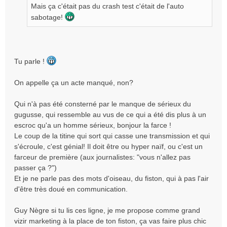
e
Mais ça c'était pas du crash test c'était de l'auto
n
sabotage!
o
n
l
u
Tu parle !
On appelle ça un acte manqué, non?
Qui n'à pas été consterné par le manque de sérieux du
gugusse, qui ressemble au vus de ce qui a été dis plus à un
escroc qu'a un homme sérieux, bonjour la farce !
Le coup de la titine qui sort qui casse une transmission et qui
s'écroule, c'est génial! Il doit être ou hyper naïf, ou c'est un
farceur de première (aux journalistes: "vous n'allez pas
passer ça ?")
Et je ne parle pas des mots d'oiseau, du fiston, qui à pas l'air
d'être très doué en communication.
Guy Nègre si tu lis ces ligne, je me propose comme grand
vizir marketing à la place de ton fiston, ça vas faire plus chic