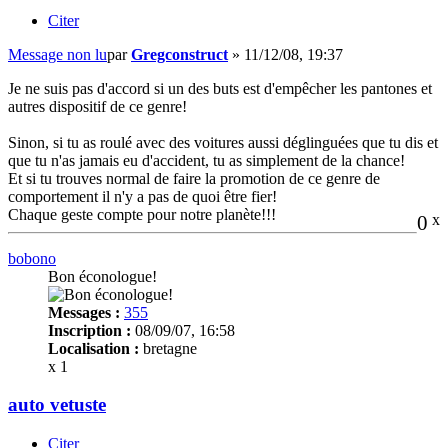
Citer
Message non lu
par
Gregconstruct
»
11/12/08, 19:37
Je ne suis pas d'accord si un des buts est d'empêcher les pantones et
autres dispositif de ce genre!
Sinon, si tu as roulé avec des voitures aussi déglinguées que tu dis et
que tu n'as jamais eu d'accident, tu as simplement de la chance!
Et si tu trouves normal de faire la promotion de ce genre de
comportement il n'y a pas de quoi être fier!
Chaque geste compte pour notre planète!!!
0
x
bobono
Bon éconologue!
Messages :
355
Inscription :
08/09/07, 16:58
Localisation :
bretagne
x 1
auto vetuste
Citer