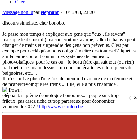
Citer
Message non lu
par
elephant
»
10/12/08, 23:20
discours simpliste, cher bonobo.
Je passe mon temps à expliquer aux gens que "eux , ils savent",
mais que le dispositif ( maison, voiture, alarme, salle d e bains ) peut
changer de mains et surprendre des gens non prévenus. C'est par
exemple pour celà qu'on nous oblige à mettre des tonnes d'étiquettes
sur la partie courant continu des systèmes de panneaux
photovoltaïques, pour le cas ou " le beau frère qui sait tout (ou rien)
irait mettre ses main dessus " ou que l'on écarte les interrupteurs de
baignoires, etc... .
Il m'est arrivé plus d'une fois de prendre la voiture de ma femme et
de m'apercevoir que les freins.... Elle, elle a pris l'habitude !
éléphant: suprême éconologue honoraire..... pcq je suis trop
0
x
frileux, pas assez riche et trop paresseux pour économiser
vraiment le CO2 !
http://www.caroloo.be