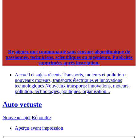
Rejoignez une communauté sans censure algorithmique de
passionnés, techniciens, scientifiques ou ingénieurs. Publicités
supprimées après inscription.
Accueil et sujets récents
Transports, moteurs et pollution :
nouveaux moteurs, transports électriques et innovations
technologiques
Nouveaux transports: innovations, moteurs,
pollution, technologies, politiques, organisation...
Auto vetuste
Nouveau sujet
Répondre
Aperçu avant impression