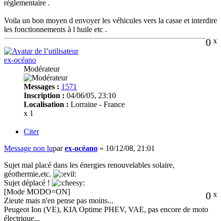
réglementaire .
Voila un bon moyen d envoyer les véhicules vers la casse et interdire
les fonctionnements à l huile etc .
0
x
ex-océano
Modérateur
Messages :
1571
Inscription :
04/06/05, 23:10
Localisation :
Lorraine - France
x 1
Citer
Message non lu
par
ex-océano
»
10/12/08, 21:01
Sujet mal placé dans les énergies renouvelables solaire,
géothermie,etc.
Sujet déplacé !
[Mode MODO=ON]
0
x
Zieute mais n'en pense pas moins...
Peugeot Ion (VE), KIA Optime PHEV, VAE, pas encore de moto
électrique...