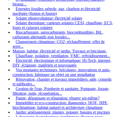
biogaz...
Energies fossiles: pétrole, gaz, charbon et électricité
nucléaire (fission et fusion)
Solaire photovoltaïque: électricité solaire
Solaire thermique: capteurs solaires CESI, chauffage, ECS,
fours et cuiseurs solaires
Biocarburants, agrocarburants, biocombustibles, BtL,
carburants alternatifs non fossiles...
Changement climatique: CO2, réchauffement, effet de
serre...
Maison, habitat, électricité et jardin. Travaux et bricolage.
Chauffage, isolation, ventilation, VMC, refroidissement...
Électricité, électronique et informatique: Hi-Tech, internet,
DIY, éclairage, matériels et nouveautés
Vos montages techniques, bricolages, innovations et auto-
construction: fabriquer un objet ou une installation
Rénovation, chantier et travaux immobiliers: aide, conseils
et méthodes...
Gestion de l'eau, Pomberie et sanitaire. Pompage, forage,
filtration, puits, récupération...
Panne, dépannage et réparation: réparer soi-même?
Immobilier et eco-construction: diagnostics, HQE, HPE,
bioclimatisme, habitat naturel et architecture climatique
Jardin: aménagement, plantes, potager, bassins et piscines
Laboratoire éconologique: expériences diverses pour