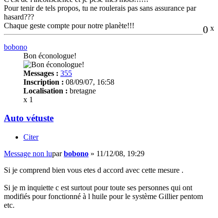
Pour tenir de tels propos, tu ne roulerais pas sans assurance par
hasard???
Chaque geste compte pour notre planète!!!
0
x
bobono
Bon éconologue!
Messages :
355
Inscription :
08/09/07, 16:58
Localisation :
bretagne
x 1
Auto vétuste
Citer
Message non lu
par
bobono
»
11/12/08, 19:29
Si je comprend bien vous etes d accord avec cette mesure .
Si je m inquiette c est surtout pour toute ses personnes qui ont
modifiés pour fonctionné à l huile pour le système Gillier pentom
etc.