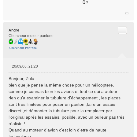
0
x
Citer
Andre
Chercheur moteur pantone
20/09/06, 21:20
M
e
Bonjour, Zulu
s
bien que je pense la même chose pour un hélicoptere.
s
comme je connais bien les avions et tout ce qui a autour ..
a
rien qu'a examiner la tubulure d'échappement , les places
g
e
sont trés limitées pour poser un panton ,faire un essaie
n
discret ,et démonter la tubulure pour la remplacer par
o
l'original aprés les essaies, posible, avec un bulleur pas trés
n
réaliste !
l
Quand au moteur d'avion c'est loin d'etre de haute
u
technologie