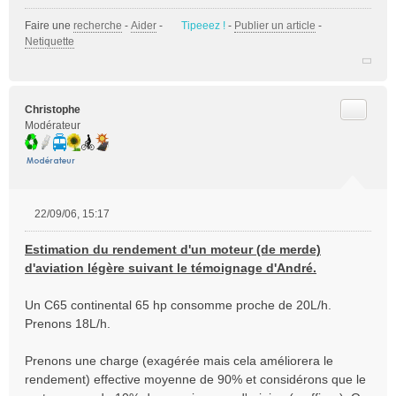
Faire une
recherche
-
Aider
-
Tipeeez !
-
Publier un article
-
Netiquette
Citer
Christophe
Modérateur
22/09/06, 15:17
M
e
Estimation du rendement d'un moteur (de merde)
s
d'aviation légère suivant le témoignage d'André.
s
a
Un C65 continental 65 hp consomme proche de 20L/h.
g
e
Prenons 18L/h.
n
o
Prenons une charge (exagérée mais cela améliorera le
n
rendement) effective moyenne de 90% et considérons que le
l