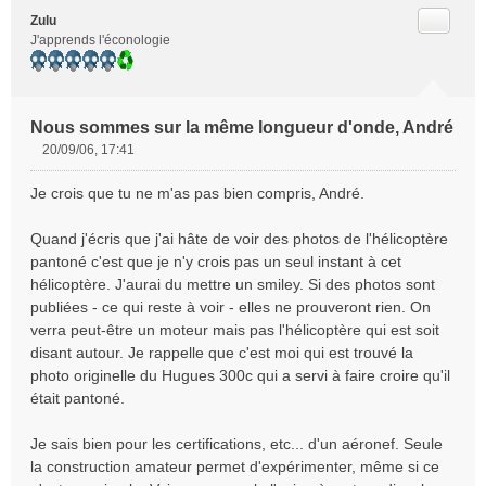
Citer
Zulu
J'apprends l'éconologie
Nous sommes sur la même longueur d'onde, André
20/09/06, 17:41
M
e
Je crois que tu ne m'as pas bien compris, André.
s
s
Quand j'écris que j'ai hâte de voir des photos de l'hélicoptère
a
pantoné c'est que je n'y crois pas un seul instant à cet
g
e
hélicoptère. J'aurai du mettre un smiley. Si des photos sont
n
publiées - ce qui reste à voir - elles ne prouveront rien. On
o
verra peut-être un moteur mais pas l'hélicoptère qui est soit
n
disant autour. Je rappelle que c'est moi qui est trouvé la
l
photo originelle du Hugues 300c qui a servi à faire croire qu'il
u
était pantoné.
Je sais bien pour les certifications, etc... d'un aéronef. Seule
la construction amateur permet d'expérimenter, même si ce