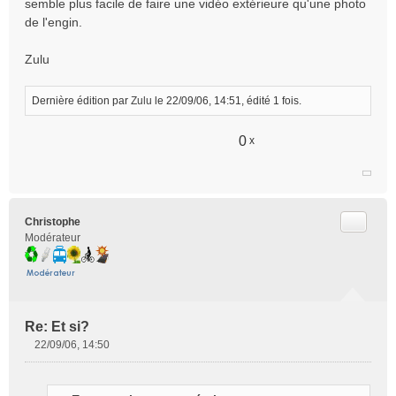
semble plus facile de faire une vidéo extérieure qu'une photo
de l'engin.
Zulu
Dernière édition par
Zulu
le 22/09/06, 14:51, édité 1 fois.
0
x
Citer
Christophe
Modérateur
Re: Et si?
22/09/06, 14:50
M
e
s