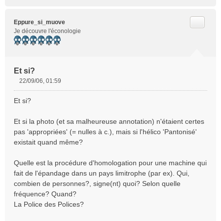
Citer
Eppure_si_muove
Je découvre l'éconologie
Et si?
22/09/06, 01:59
M
e
Et si?
s
s
Et si la photo (et sa malheureuse annotation) n'étaient certes
a
pas 'appropriées' (= nulles à c.), mais si l'hélico 'Pantonisé'
g
e
existait quand même?
n
o
Quelle est la procédure d'homologation pour une machine qui
n
fait de l'épandage dans un pays limitrophe (par ex). Qui,
l
combien de personnes?, signe(nt) quoi? Selon quelle
u
fréquence? Quand?
La Police des Polices?