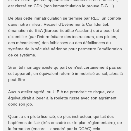
s
est classé en CDN (son immatriculation le prouve F-G ...).
s
a
De plus cette immatriculation se termine par REC, un comble
g
e
dans notre milieu : Recueil d'Evénements Confidentiel,
n
émanation du BEA (Bureau Equêtte Accident) qui a pour but
o
d'identifier (par l'intermédiaire des instructeurs, des pilotes,
n
des mécaniciens) des faiblesses ou des défaillances du
l
système de la sécurité aérienne pour permettre l'amélioration
u
de ce système.
Si un tel montage existe qq part ce n'est certainement pas sur
cet appareil ; un équivalent réformé immobilisé au sol, alors là
peut-être.
Aucun atelier agréé, ou U.E.A ne prendrait ce risque, cela
équivaudrait à jouer à la roulette russe avec son agrément,
donc son job.
Quant à un pilote licencié, de plus instructeur, qui fait des
baptêmes de l'air (très encadré sur le plan règlementaire), de
la formation (encore + encadré par la DGAC) cela