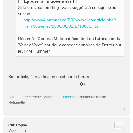
Eppure_si_muove a écrit :
s
Si le clic vous en dit, je vous suggère à ce sujet le lien
a
g
suivant:
e
http://www4.autonet.ca/FR/Nouvelles/article.php?
n
file=/Nouvelles/2006/08/01/1713805.html
o
n
Résumé : General Motors mécontent de l'utilisation du
l
'Vortex Valve' par deux concessionnaires de Detroit sur
u
leur 4/4 Hummer.
Bon article, j'en ai fais un sujet sur le forum...
0
x
Faire une
recherche
-
Aider
-
Tipeeez !
-
Publier un article
-
Netiquette
Citer
Christophe
Modérateur