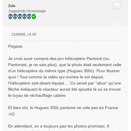
Citer
Zulu
J'apprends l'éconologie
22/09/06, 14:45
M
e
Pegase,
s
s
Je crois avoir compris des pro hélicoptère Pantoné (ou
a
Pantonisé, je ne sais plus), que la photo était seulement celle
g
e
d'un hélicoptère du même type (Hugues 300c). Pour illustrer
n
quoi ! Tout comme la vidéo qui montre le sol depuis
o
l'hélicoptère soit-disant équipé.... Ce serait par "abus" qu'une
n
flèche indiquant le réacteur aurait été ajoutée là où se trouve
l
le tuyau de réchauffage cabine.
u
Et bien sûr, le Hugues 300c pantoné ne vole pas en France
;o))
En attendant, on a toujours pas les photos promises. Il