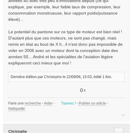
années 40 avec trés peu d'innovations depuis (ce qui
explique, par exemple, leur faible taux de compression, leur
consommation monstrueuse, leur rapport poids/puissance
élevé)...
Le potentiel du pantone sur ce type de moteur est bien réel !
D'autant plus que ces moteurs, ne sont pas changé, mais
remis en état au bout de X h...il n'est donc pas impossible de
voler en 2006 avec un moteur dont la conception date des
années 50....André et les spécialites de l'aviation légère
expliqueront ceci mieux que moi !
Dernière édition par
Christophe
le 22/09/06, 15:03, édité 1 fois.
0
x
Faire une
recherche
-
Aider
-
Tipeeez !
-
Publier un article
-
Netiquette
Citer
Christophe