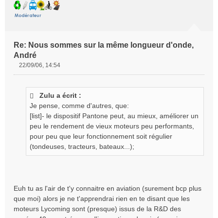
Re: Nous sommes sur la même longueur d'onde,
André
22/09/06, 14:54
M
e
s
Zulu a écrit :
s
Je pense, comme d'autres, que:
a
g
[list]- le dispositif Pantone peut, au mieux, améliorer un
e
peu le rendement de vieux moteurs peu performants,
n
pour peu que leur fonctionnement soit régulier
o
(tondeuses, tracteurs, bateaux...);
n
l
u
Euh tu as l'air de t'y connaitre en aviation (surement bcp plus
que moi) alors je ne t'apprendrai rien en te disant que les
moteurs Lycoming sont (presque) issus de la R&D des