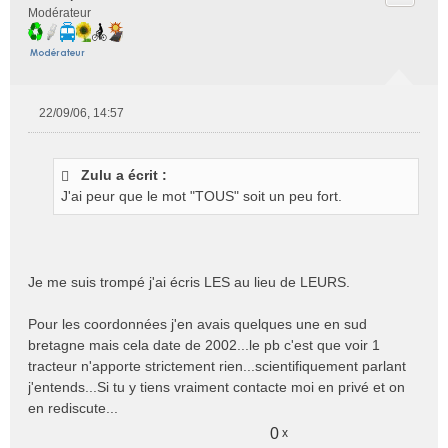
Modérateur
22/09/06, 14:57
M
e
s
Zulu a écrit :
s
J'ai peur que le mot "TOUS" soit un peu fort.
a
g
e
n
o
Je me suis trompé j'ai écris LES au lieu de LEURS.
n
l
Pour les coordonnées j'en avais quelques une en sud
u
bretagne mais cela date de 2002...le pb c'est que voir 1
tracteur n'apporte strictement rien...scientifiquement parlant
j'entends...Si tu y tiens vraiment contacte moi en privé et on
en rediscute...
0
x