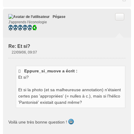
Citer
Pégase
J'apprends l'éconologie
Re: Et si?
22/09/06, 09:07
M
e
s
Eppure_si_muove a écrit :
s
Et si?
a
g
e
Et si la photo (et sa malheureuse annotation) n'étaient
n
certes pas 'appropriées' (= nulles à c.), mais si l'hélico
o
'Pantonisé' existait quand même?
n
l
u
Voilà une très bonne question !