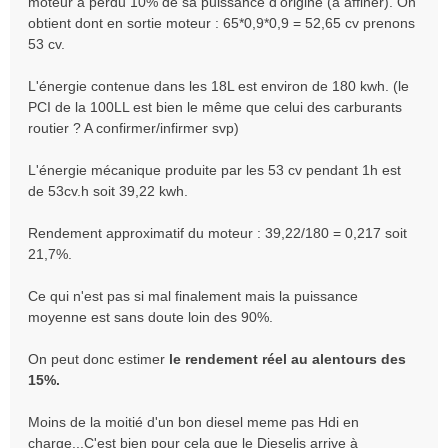
moteur a perdu 10% de sa puissance d'origine (a affiner). On
u
obtient dont en sortie moteur : 65*0,9*0,9 = 52,65 cv prenons
53 cv.
L'énergie contenue dans les 18L est environ de 180 kwh. (le
PCI de la 100LL est bien le même que celui des carburants
routier ? A confirmer/infirmer svp)
L'énergie mécanique produite par les 53 cv pendant 1h est
de 53cv.h soit 39,22 kwh.
Rendement approximatif du moteur : 39,22/180 = 0,217 soit
21,7%.
Ce qui n'est pas si mal finalement mais la puissance
moyenne est sans doute loin des 90%.
On peut donc estimer
le rendement réel au alentours des
15%.
Moins de la moitié d'un bon diesel meme pas Hdi en
charge...C'est bien pour cela que le Dieselis arrive à