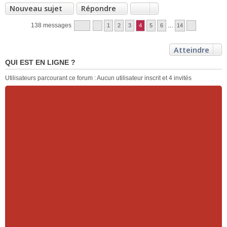
Nouveau sujet
Répondre
138 messages
1
2
3
4
5
6
…
14
Atteindre
QUI EST EN LIGNE ?
Utilisateurs parcourant ce forum : Aucun utilisateur inscrit et 4 invités