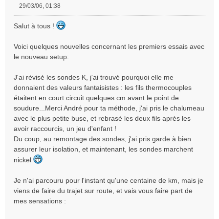
29/03/06, 01:38
M
e
Salut à tous !
s
s
Voici quelques nouvelles concernant les premiers essais avec
a
le nouveau setup:
g
e
n
J'ai révisé les sondes K, j'ai trouvé pourquoi elle me
o
donnaient des valeurs fantaisistes : les fils thermocouples
n
étaitent en court circuit quelques cm avant le point de
l
soudure...Merci André pour ta méthode, j'ai pris le chalumeau
u
avec le plus petite buse, et rebrasé les deux fils après les
avoir raccourcis, un jeu d'enfant !
Du coup, au remontage des sondes, j'ai pris garde à bien
assurer leur isolation, et maintenant, les sondes marchent
nickel
Je n'ai parcouru pour l'instant qu'une centaine de km, mais je
viens de faire du trajet sur route, et vais vous faire part de
mes sensations :