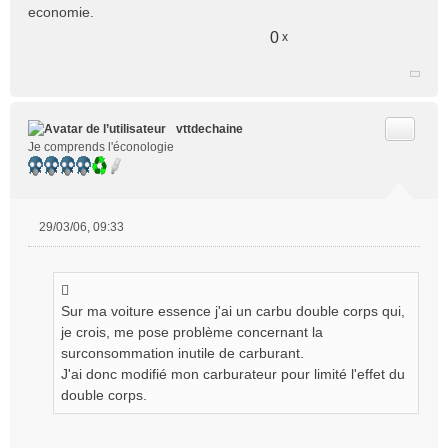
economie.
0
x
Citer
vttdechaine
Je comprends l'éconologie
29/03/06, 09:33
M
e
s
s
Sur ma voiture essence j'ai un carbu double corps qui,
a
g
je crois, me pose problème concernant la
e
surconsommation inutile de carburant.
n
J'ai donc modifié mon carburateur pour limité l'effet du
o
double corps.
n
l
u