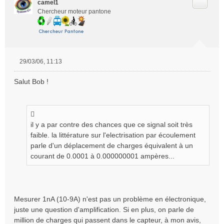
Citer
camel1
Chercheur moteur pantone
29/03/06, 11:13
M
e
Salut Bob !
s
s
a
g
e
il y a par contre des chances que ce signal soit très
n
faible. la littérature sur l'electrisation par écoulement
o
parle d'un déplacement de charges équivalent à un
n
courant de 0.0001 à 0.000000001 ampères...
l
u
Mesurer 1nA (10-9A) n'est pas un problème en électronique,
juste une question d'amplification. Si en plus, on parle de
million de charges qui passent dans le capteur, à mon avis,