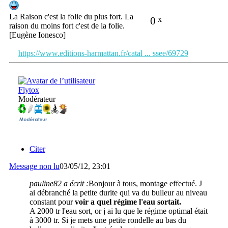
La Raison c'est la folie du plus fort. La
0
x
raison du moins fort c'est de la folie.
[Eugène Ionesco]
https://www.editions-harmattan.fr/catal ... ssee/69729
Flytox
Modérateur
Citer
Message non lu
03/05/12, 23:01
pauline82 a écrit :
Bonjour à tous, montage effectué. J
ai débranché la petite durite qui va du bulleur au niveau
constant pour
voir a quel régime l'eau sortait.
A 2000 tr l'eau sort, or j ai lu que le régime optimal était
à 3000 tr. Si je mets une petite rondelle au bas du