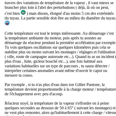
travers des variations de température de la vapeur , il vaut mieux se
brancher plus loin à l'abri des perturbations ( déjà, là où on peut,
c'est bien
) mais disons, éloigné d'au moins 5 cm des extrémités
du tuyau. La partie sensible doit être au milieu du diamètre du tuyau
Cette température est tout le temps intéressante. Au démarrage c'est
la température ambiante du moteur, puis après tu assistes au
démarrage du réacteur pendant la première accélération par exemple
Tu vois quelques oscillations sur quelques kilomètres puis cela se
stabilise plus ou moins suivant les montages / réglages et l'utilisation
( ville, route de campagne autoroute etc...). Quand tu as un incident 
plus d'eau , fuite, gicleur bouché etc...), une fois habitué aux
variations habituelles sur un type de parcours , tu saura détecter /
interpréter certaines anomalies avant même d'ouvrir le capot ou
mesurer ta conso.
Par exemple , si tu n'as plus d'eau dans ton Gillier Pantone, la
température devient proportionnelle à la charge moteur / température
de l'échappement avec peu d'acoup.
Réacteur noyé, la température de la vapeur s'effondre en à peine
quelques secondes au dessous de 50 à 65° ( suivant les montages) et
ne veut plus remonter, alors qu'habituellement à cette charge / vitess