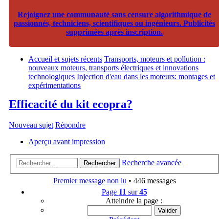
Rejoignez une communauté sans censure algorithmique de
passionnés, techniciens, scientifiques ou ingénieurs. Publicités
supprimées après inscription.
Accueil et sujets récents
Transports, moteurs et pollution :
nouveaux moteurs, transports électriques et innovations
technologiques
Injection d'eau dans les moteurs: montages et
expérimentations
Efficacité du kit ecopra?
Nouveau sujet
Répondre
Aperçu avant impression
Recherche avancée
Rechercher
Premier message non lu
• 446 messages
Page
11
sur
45
Atteindre la page :