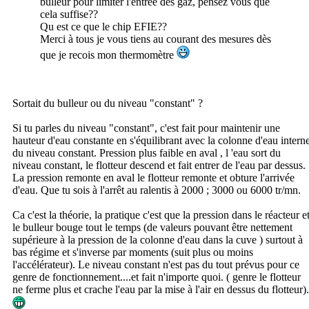
bulleur pour limiter l'entrée des gaz, pensez vous que
cela suffise??
Qu est ce que le chip EFIE??
Merci à tous je vous tiens au courant des mesures dès
que je recois mon thermomètre
Sortait du bulleur ou du niveau "constant" ?
Si tu parles du niveau "constant", c'est fait pour maintenir une
hauteur d'eau constante en s'équilibrant avec la colonne d'eau intern
du niveau constant. Pression plus faible en aval , l 'eau sort du
niveau constant, le flotteur descend et fait entrer de l'eau par dessus.
La pression remonte en aval le flotteur remonte et obture l'arrivée
d'eau. Que tu sois à l'arrêt au ralentis à 2000 ; 3000 ou 6000 tr/mn.
Ca c'est la théorie, la pratique c'est que la pression dans le réacteur e
le bulleur bouge tout le temps (de valeurs pouvant être nettement
supérieure à la pression de la colonne d'eau dans la cuve ) surtout à
bas régime et s'inverse par moments (suit plus ou moins
l'accélérateur). Le niveau constant n'est pas du tout prévus pour ce
genre de fonctionnement....et fait n'importe quoi. ( genre le flotteur
ne ferme plus et crache l'eau par la mise à l'air en dessus du flotteur).