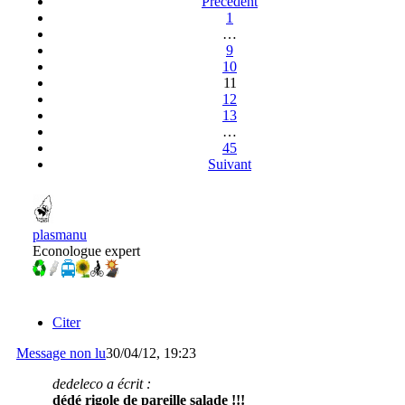
Précédent
1
…
9
10
11
12
13
…
45
Suivant
plasmanu
Econologue expert
Citer
Message non lu
30/04/12, 19:23
dedeleco a écrit :
dédé rigole de pareille salade !!!