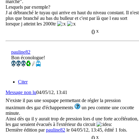
marché".
Lesquels par exemple?
J ai débranché le tuyau qui arrive en haut du niveau constant. Il n'est
plus que branché au bas du bulleur et c'est par là que l eau sort
lorsque j atteint les 2000tr
0
x
pauline82
Bon éconologue!
Citer
Message non lu
04/05/12, 13:41
N'existe il pas une soupape permettant de régler la pression
maximum des gaz d'échappements
un peu comme une cocotte
minute.
Ainsi dès qu il y aurait trop de pression lors d une forte accélération,
les gaz seraient évacués à l'extérieur du circuit
Dernière édition par
pauline82
le 04/05/12, 13:45, édité 1 fois.
0
x