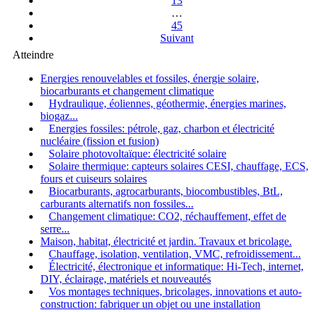
13
…
45
Suivant
Atteindre
Energies renouvelables et fossiles, énergie solaire,
biocarburants et changement climatique
Hydraulique, éoliennes, géothermie, énergies marines,
biogaz...
Energies fossiles: pétrole, gaz, charbon et électricité
nucléaire (fission et fusion)
Solaire photovoltaïque: électricité solaire
Solaire thermique: capteurs solaires CESI, chauffage, ECS,
fours et cuiseurs solaires
Biocarburants, agrocarburants, biocombustibles, BtL,
carburants alternatifs non fossiles...
Changement climatique: CO2, réchauffement, effet de
serre...
Maison, habitat, électricité et jardin. Travaux et bricolage.
Chauffage, isolation, ventilation, VMC, refroidissement...
Électricité, électronique et informatique: Hi-Tech, internet,
DIY, éclairage, matériels et nouveautés
Vos montages techniques, bricolages, innovations et auto-
construction: fabriquer un objet ou une installation