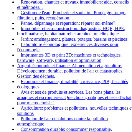
Rénovation, chantier et travaux immobiliers: aide, conseils
et méthodes...
Gestion de l'eau, Pomberie et sanitaire. Pompage, forage,
filtration, puits, récupération...
Panne, dépannage et réparation: réparer soi-même?
Immobilier et eco-construction: diagnostics, HQE, HPE,
bioclimatisme, habitat naturel et architecture climatique
Jardin: aménagement, plantes, potager, bassins et piscines
Laboratoire éconologique: expériences diverses pour
l'éconologie
Imprimantes 3D et print 3D: machines et technologies,
hardware, software, utilisation et optimisation
Argent, économie et finance. Alimentation et agriculture.
Développement durable, pollution de l'air et catastrophes.
Gestion des déchets.
Economie et finance, durabilité, croissance, PIB, fiscalités
écologiques
Avis et test de produits et services. Les bons plans, les
arnaques et escroqueries. Que choisir, critiques et tests d'achat
pour mieux choisir !
Agriculture: problèmes et pollutions, nouvelles techniques e
solutions
Pollution de l'air et solutions contre la pollution
atmosphérique
Consommation durable: consommer responsable,