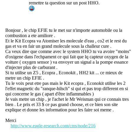
remettre ta question sur un post HHO.
Bonjour , le chip EFIE tu le met sur n'importe automobile ou la
combustion a ete amiliore .
Et le Kit Ecopra va Atomiser les molecule d'eau , co2 et le rest du
gas et va en fair un grand molecule sous la challeur cure .
Ca veux dire que comme avec le system HHO tu va avoire "moins"
d'oxigene dans l'echpament ce qui fait que lq capteur oxygen de la
voiture ( oxygen sensor ) va envoyer un signal a la pompe essance
d'injecter plus de carburant .
Si tu utilise un Z5 , Ecopra , Econokit , HH2 kit ... ce mieux de
metre un chip EFIE .
Tu le voix peut etre pas mais le Kit ecopra , Econokit utilise les 2
l'effet magnetic du "ranque-hilsch" si qui et pas trop different en si
qui concerne le gas ( apart d'être inflammables )
Je vais metre un chip , je l'achet le Mr Weisman qui ce connais tres
bien . Le prix et 33 $ ce pas grand choose, et ce bien son site
explique et donne les information pour les faire soi meme .
Merci
http://www.eagle-research.com/cms/node/216