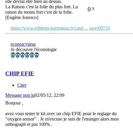
elle devrai être bien au dessus.
La Raison c'est la folie du plus fort. La
0
x
raison du moins fort c'est de la folie.
[Eugène Ionesco]
https://www.editions-harmattan.fr/catal ... ssee/69729
ecopracyprus
Je découvre l'éconologie
CHIP EFIE
Citer
Message non lu
02/05/12, 22:09
Bonjour ,
avez vous tester le kit avec un chip EFIE pour le reglage du
"oxygen sensor" . Je m'excuse je suis de l'etranger alors mon
orthograph et pas 100% .