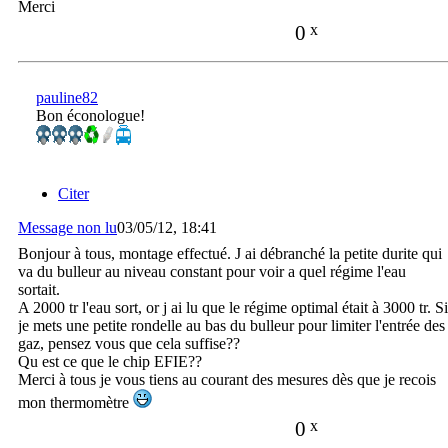
Merci
0
x
pauline82
Bon éconologue!
Citer
Message non lu
03/05/12, 18:41
Bonjour à tous, montage effectué. J ai débranché la petite durite qui
va du bulleur au niveau constant pour voir a quel régime l'eau
sortait.
A 2000 tr l'eau sort, or j ai lu que le régime optimal était à 3000 tr. Si
je mets une petite rondelle au bas du bulleur pour limiter l'entrée des
gaz, pensez vous que cela suffise??
Qu est ce que le chip EFIE??
Merci à tous je vous tiens au courant des mesures dès que je recois
mon thermomètre
0
x