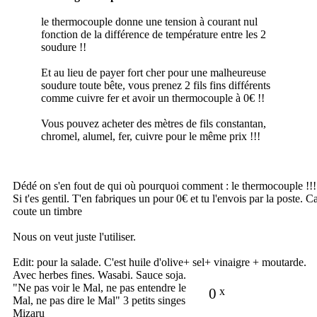
le thermocouple donne une tension à courant nul
fonction de la différence de température entre les 2
soudure !!
Et au lieu de payer fort cher pour une malheureuse
soudure toute bête, vous prenez 2 fils fins différents
comme cuivre fer et avoir un thermocouple à 0€ !!
Vous pouvez acheter des mètres de fils constantan,
chromel, alumel, fer, cuivre pour le même prix !!!
Dédé on s'en fout de qui où pourquoi comment : le thermocouple !!!
Si t'es gentil. T'en fabriques un pour 0€ et tu l'envois par la poste. C
coute un timbre
Nous on veut juste l'utiliser.
Edit: pour la salade. C'est huile d'olive+ sel+ vinaigre + moutarde.
Avec herbes fines. Wasabi. Sauce soja.
"Ne pas voir le Mal, ne pas entendre le
0
x
Mal, ne pas dire le Mal" 3 petits singes
Mizaru