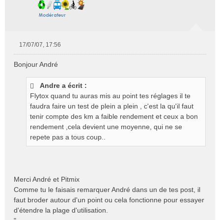
17/07/07, 17:56
M
e
Bonjour André
s
s
Andre a écrit :
a
g
Flytox quand tu auras mis au point tes réglages il te
e
faudra faire un test de plein a plein , c'est la qu'il faut
n
tenir compte des km a faible rendement et ceux a bon
o
rendement ,cela devient une moyenne, qui ne se
n
repete pas a tous coup..
l
u
Merci André et Pitmix
Comme tu le faisais remarquer André dans un de tes post, il
faut broder autour d'un point ou cela fonctionne pour essayer
d'étendre la plage d'utilisation.