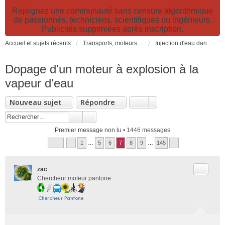
Rejoignez une communauté sans censure algorithmique
de passionnés, techniciens, scientifiques ou ingénieurs.
Publicités supprimées après inscription.
Accueil et sujets récents
Transports, moteurs et pollution : nouveaux moteurs, transports électriques et innovations technologiques
Injection d'eau dans les moteurs: montages et expérimentations
Dopage d'un moteur à explosion à la
vapeur d'eau
Nouveau sujet
Répondre
Premier message non lu
• 1446 messages
1
…
5
6
7
8
9
…
145
Citer
zac
Chercheur moteur pantone