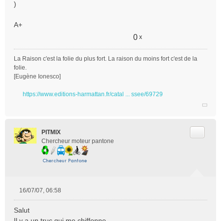
)
A+
0
x
La Raison c'est la folie du plus fort. La raison du moins fort c'est de la
folie.
[Eugène Ionesco]
https://www.editions-harmattan.fr/catal ... ssee/69729
Citer
PITMIX
Chercheur moteur pantone
16/07/07, 06:58
M
e
Salut
s
Il y a un truc qui me chiffonne.