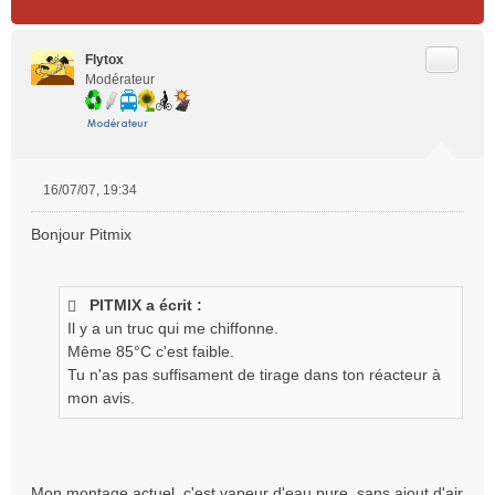
Citer
Flytox
Modérateur
16/07/07, 19:34
M
e
Bonjour Pitmix
s
s
a
g
PITMIX a écrit :
e
Il y a un truc qui me chiffonne.
n
Même 85°C c'est faible.
o
Tu n'as pas suffisament de tirage dans ton réacteur à
n
mon avis.
l
u
Mon montage actuel, c'est vapeur d'eau pure, sans ajout d'air