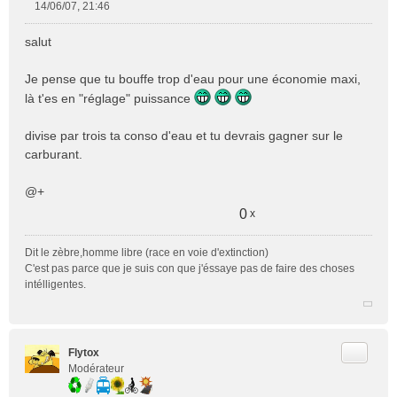
14/06/07, 21:46
M
e
salut
s
s
Je pense que tu bouffe trop d'eau pour une économie maxi,
a
là t'es en "réglage" puissance
g
e
n
divise par trois ta conso d'eau et tu devrais gagner sur le
o
carburant.
n
l
@+
u
0
x
Dit le zèbre,homme libre (race en voie d'extinction)
C'est pas parce que je suis con que j'éssaye pas de faire des choses
intélligentes.
Citer
Flytox
Modérateur