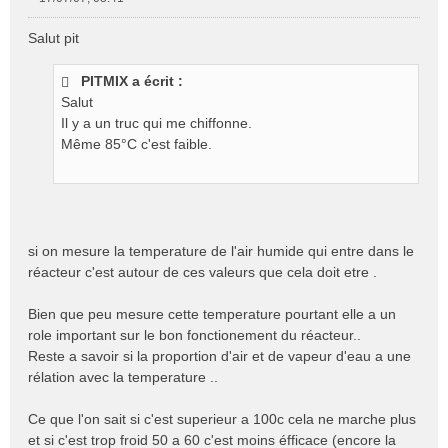
M
e
Salut pit
s
s
PITMIX a écrit :
a
g
Salut
e
Il y a un truc qui me chiffonne.
n
Même 85°C c'est faible.
o
n
l
u
si on mesure la temperature de l'air humide qui entre dans le
réacteur c'est autour de ces valeurs que cela doit etre .
Bien que peu mesure cette temperature pourtant elle a un
role important sur le bon fonctionement du réacteur..
Reste a savoir si la proportion d'air et de vapeur d'eau a une
rélation avec la temperature ..
Ce que l'on sait si c'est superieur a 100c cela ne marche plus
et si c'est trop froid 50 a 60 c'est moins éfficace (encore la