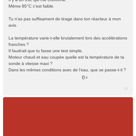
s
Même 85°C c'est faible.
a
g
e
Tu n'as pas suffisament de tirage dans ton réacteur à mon
n
avis.
o
n
La température varie-t-elle brutalement lors des accélérations
l
franches ?
u
Il faudrait que tu fasse une test simple.
Moteur chaud et eau coupée quelle est la température de ta
sonde à vitesse maxi ?
Dans les mêmes conditions avec de l'eau, que se passe-t-il ?
0
x