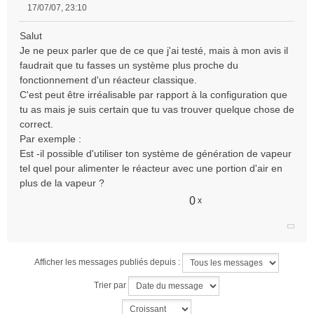
17/07/07, 23:10
M
e
Salut
s
Je ne peux parler que de ce que j'ai testé, mais à mon avis il
s
faudrait que tu fasses un système plus proche du
a
fonctionnement d'un réacteur classique.
g
e
C'est peut être irréalisable par rapport à la configuration que
n
tu as mais je suis certain que tu vas trouver quelque chose de
o
correct.
n
Par exemple :
l
Est -il possible d'utiliser ton système de génération de vapeur
u
tel quel pour alimenter le réacteur avec une portion d'air en
plus de la vapeur ?
0
x
Afficher les messages publiés depuis :
Trier par