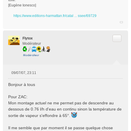
folie.
[Eugène Ionesco]
https://www.editions-harmattan.fr/catal ... ssee/69729
Citer
Flytox
Modérateur
09/07/07, 23:11
M
e
Bonjour à tous
s
s
Pour ZAC:
a
Mon montage actuel ne me permet pas de descendre au
g
e
dessous de 0.76 l/h d'eau en continu sinon la température de
n
sortie de vapeur s'effondre à 65°.
o
n
Il me semble que par moment il se passe quelque chose
l