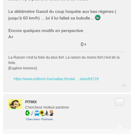
Le débitmètre Gasoil du coup hoquète aux bas régimes (
jusqu'à 60 km/h) ....lui il lui fallait sa bubulle...
Encore quelques modifs en perspective.
A+
0
x
La Raison c'est la folie du plus fort. La raison du moins fort c'est de la
folie.
[Eugène Ionesco]
https://www.editions-harmattan.fr/catal ... ssee/69729
Citer
PITMIX
Chercheur moteur pantone