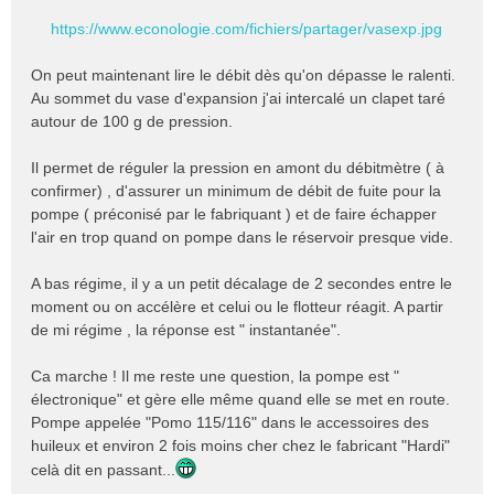
https://www.econologie.com/fichiers/partager/vasexp.jpg
On peut maintenant lire le débit dès qu'on dépasse le ralenti.
Au sommet du vase d'expansion j'ai intercalé un clapet taré
autour de 100 g de pression.
Il permet de réguler la pression en amont du débitmètre ( à
confirmer) , d'assurer un minimum de débit de fuite pour la
pompe ( préconisé par le fabriquant ) et de faire échapper
l'air en trop quand on pompe dans le réservoir presque vide.
A bas régime, il y a un petit décalage de 2 secondes entre le
moment ou on accélère et celui ou le flotteur réagit. A partir
de mi régime , la réponse est " instantanée".
Ca marche ! Il me reste une question, la pompe est "
électronique" et gère elle même quand elle se met en route.
Pompe appelée "Pomo 115/116" dans le accessoires des
huileux et environ 2 fois moins cher chez le fabricant "Hardi"
celà dit en passant...