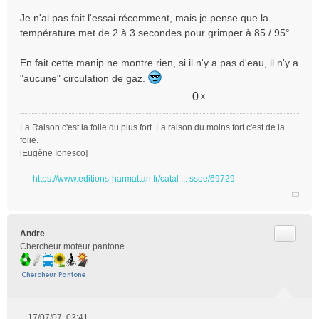
Je n'ai pas fait l'essai récemment, mais je pense que la
température met de 2 à 3 secondes pour grimper à 85 / 95°.
En fait cette manip ne montre rien, si il n'y a pas d'eau, il n'y a
"aucune" circulation de gaz.
0
x
La Raison c'est la folie du plus fort. La raison du moins fort c'est de la
folie.
[Eugène Ionesco]
https://www.editions-harmattan.fr/catal ... ssee/69729
Citer
Andre
Chercheur moteur pantone
17/07/07, 03:41