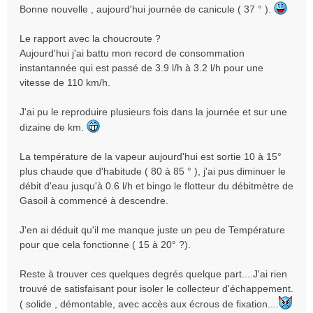
Bonne nouvelle , aujourd'hui journée de canicule ( 37 ° ).
a
g
e
Le rapport avec la choucroute ?
n
Aujourd'hui j'ai battu mon record de consommation
o
instantannée qui est passé de 3.9 l/h à 3.2 l/h pour une
n
vitesse de 110 km/h.
l
u
J'ai pu le reproduire plusieurs fois dans la journée et sur une
dizaine de km.
La température de la vapeur aujourd'hui est sortie 10 à 15°
plus chaude que d'habitude ( 80 à 85 ° ), j'ai pus diminuer le
débit d'eau jusqu'à 0.6 l/h et bingo le flotteur du débitmètre de
Gasoil à commencé à descendre.
J'en ai déduit qu'il me manque juste un peu de Température
pour que cela fonctionne ( 15 à 20° ?).
Reste à trouver ces quelques degrés quelque part....J'ai rien
trouvé de satisfaisant pour isoler le collecteur d'échappement.
( solide , démontable, avec accès aux écrous de fixation....