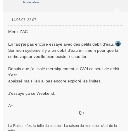
14/06/07, 22:07
M
e
Merci ZAC
s
s
En fait j'ai pas encore essayé avec des petits débit d'eau.
a
Sur mon système il y a un débit d'eau minimum pour que la
g
e
sortie vapeur veuille bien exister / chauffer.
n
o
Depuis que j'ai isolé thermiquement le GVd ce seuil de débit
n
s'est
l
abaissé mais j'en ai pas encore exploré les limites.
u
J'essaye ça ce Weekend.
A+
0
x
La Raison c'est la folie du plus fort. La raison du moins fort c'est de la