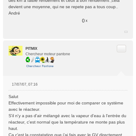
des km a faible rendement et ceux a bon rendement ,cela
devient une moyenne, qui ne se repete pas a tous coup..
André
0
x
Citer
PITMIX
Chercheur moteur pantone
17/07/07, 07:16
M
e
Salut
s
Effectivement impossible pour moi de comparer ce système
s
avec le réacteur.
a
S'il n'y a pas d'air mélangé avec la vapeur d'eau à l'entrée du
g
e
réacteur, c'est normal que la température ne monte pas plus
n
haut.
o
Ca c'est la constatation que j'ai fais avec le GV directement