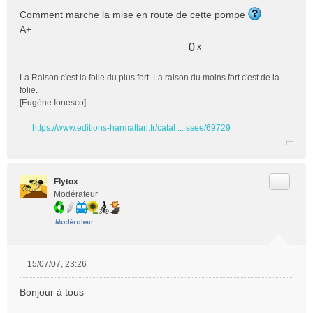
Comment marche la mise en route de cette pompe
A+
0
x
La Raison c'est la folie du plus fort. La raison du moins fort c'est de la
folie.
[Eugène Ionesco]
https://www.editions-harmattan.fr/catal ... ssee/69729
Citer
Flytox
Modérateur
15/07/07, 23:26
M
e
Bonjour à tous
s
s