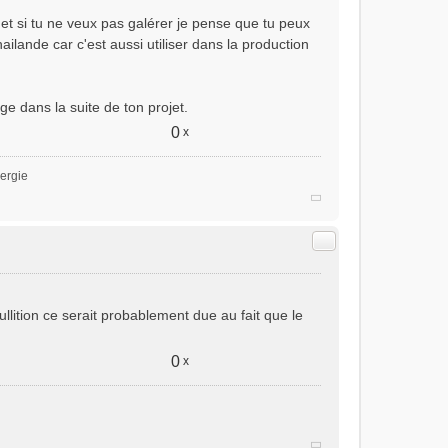
 et si tu ne veux pas galérer je pense que tu peux
ailande car c'est aussi utiliser dans la production
e dans la suite de ton projet.
0
x
nergie
Citer
lition ce serait probablement due au fait que le
0
x