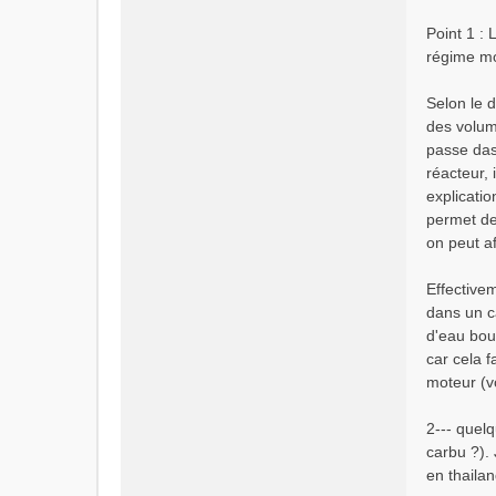
u
Point 1 :
régime mo
Selon le 
des volume
passe das
réacteur,
explicatio
permet de 
on peut a
Effective
dans un ca
d'eau bouc
car cela 
moteur (v
2--- quelq
carbu ?).
en thailan