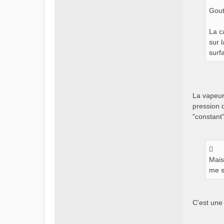
Gout
La c
sur 
surf
La vapeur 
pression 
"constant"
Mais
me s
C'est une