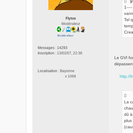
y
a
g
1---
e
vann
n
Flytox
Tel 
o
Modérateur
temp
n
Crea
l
u
Messages :
14293
Inscription :
13/02/07, 22:38
Le GVI fo
dépassent
Localisation :
Bayonne
http://
x 1068
La c
chau
dû à
plus
(cau