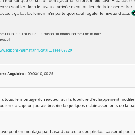
du tout sûr que ce soit un bon système, si l'ensemble cuve +réacteur e
.ca va souffler dans le tuyau d'arrivée d'eau au lieu de la laisser entrer.
acteur, ça fait facilement n'importe quoi sauf réguler le niveau d'eau.
est la folie du plus fort. La raison du moins fort c'est de la folie.
nesco]
www.editions-harmattan.fr/catal ... ssee/69729
erre Angulaire
»
09/03/10, 09:25
t a tous, le montage du reacteur sur la tubulure d'echappement modifie 
uction de vapeur j'aurais besoin de quelques eclaircissements de la par
bravo pout on montage par hasard aurais tu des photos, ce serait pas m