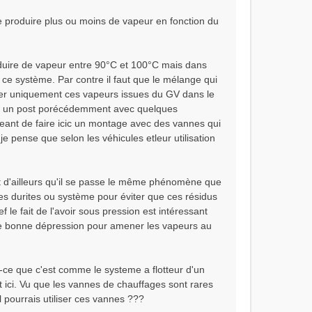
de produire plus ou moins de vapeur en fonction du
duire de vapeur entre 90°C et 100°C mais dans
 ce système. Par contre il faut que le mélange qui
sser uniquement ces vapeurs issues du GV dans le
aissé un post porécédemment avec quelques
esseant de faire icic un montage avec des vannes qui
e pense que selon les véhicules etleur utilisation
ut d'ailleurs qu'il se passe le même phénomène que
ces durites ou système pour éviter que ces résidus
 le fait de l'avoir sous pression est intéressant
r une bonne dépression pour amener les vapeurs au
t-ce que c'est comme le systeme a flotteur d'un
t ici. Vu que les vannes de chauffages sont rares
l pourrais utiliser ces vannes ???