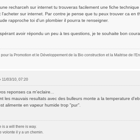
tune recharceh sur internet tu trouveras facilement une fiche technique
 l'acheter sur internet. Par contre je pense que tu peux trouver ca en th
ude rapproche toi d'un plombier il pourra te renseigner.
spérant avoir répondu un peu à tes questions, je te souhaite bon courag
 pour la Promotion et le Développement de la Bio construction et la Maitrise de l'E
»
11/03/10, 07:20
vos reponses ca m'eclaire...
t les mauvais resultats avec des bulleurs monte a la temperature d'ebul
est alimente en vapeur humide trop "pur".
is a will there is way.
e volonte il y a un chemin.