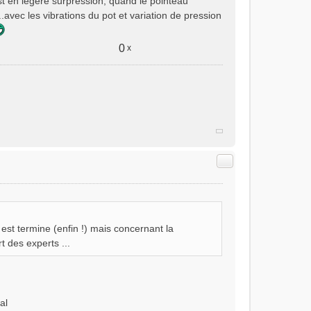
st en légère surpression, quand le pointeau
...avec les vibrations du pot et variation de pression
0
x
Citer
est termine (enfin !) mais concernant la
t des experts ...
al