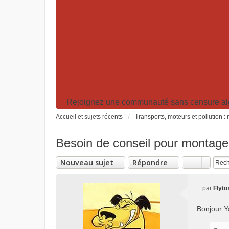
Rejoignez une communauté sans censure algor
Accueil et sujets récents
Transports, moteurs et pollution 
Besoin de conseil pour montage 
Nouveau sujet
Répondre
par
Flyto
M
e
Bonjour Y
s
s