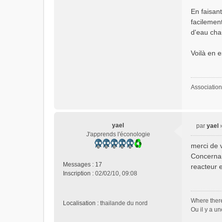
En faisan
facilement
d'eau cha
Voilà en e
Association
yael
par
yael
M
J'apprends l'éconologie
e
merci de 
s
Concernan
s
Messages :
17
reacteur 
a
Inscription :
02/02/10, 09:08
g
e
n
Where there 
Localisation :
thailande du nord
o
Ou il y a un
n
l