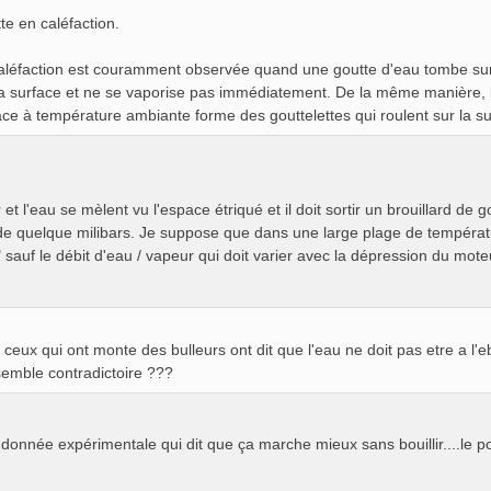
te en caléfaction.
aléfaction est couramment observée quand une goutte d'eau tombe sur
la surface et ne se vaporise pas immédiatement. De la même manière, l'a
ace à température ambiante forme des gouttelettes qui roulent sur la su
et l'eau se mèlent vu l'espace étriqué et il doit sortir un brouillard de
de quelque milibars. Je suppose que dans une large plage de températ
 sauf le débit d'eau / vapeur qui doit varier avec la dépression du mote
 ceux qui ont monte des bulleurs ont dit que l'eau ne doit pas etre a l'eb
emble contradictoire ???
 donnée expérimentale qui dit que ça marche mieux sans bouillir....le 