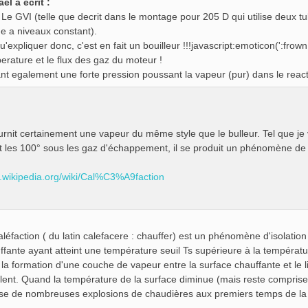
ael a écrit :
- Le GVI (telle que decrit dans le montage pour 205 D qui utilise deux
e a niveaux constant).
qu'expliquer donc, c'est en fait un bouilleur !!!javascript:emoticon(':frow
erature et le flux des gaz du moteur !
nt egalement une forte pression poussant la vapeur (pur) dans le react
urnit certainement une vapeur du même style que le bulleur. Tel que je 
 les 100° sous les gaz d'échappement, il se produit un phénomène de ca
fr.wikipedia.org/wiki/Cal%C3%A9faction
aléfaction ( du latin calefacere : chauffer) est un phénomène d'isolatio
ffante ayant atteint une température seuil Ts supérieure à la températu
 la formation d'une couche de vapeur entre la surface chauffante et le 
 lent. Quand la température de la surface diminue (mais reste comprise en
se de nombreuses explosions de chaudières aux premiers temps de la