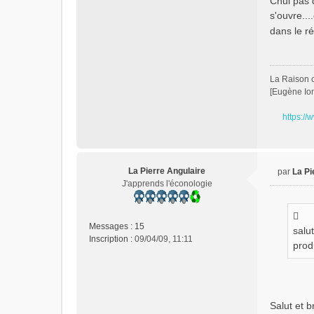
Chui pas 
s'ouvre...
dans le ré
La Raison c'
[Eugène Io
https://
La Pierre Angulaire
par
La Pi
M
J'apprends l'éconologie
e
s
s
Messages :
15
salu
a
Inscription :
09/04/09, 11:11
g
prod
e
n
o
n
Salut et 
l