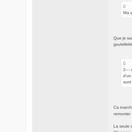
Ma q
Que je sa
goutellet
2---
d'un
sont
Ca marche 
remonter l
La seule d