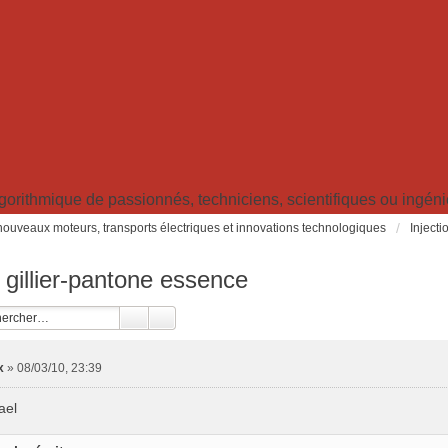
ithmique de passionnés, techniciens, scientifiques ou ingénieu
: nouveaux moteurs, transports électriques et innovations technologiques
Inject
gillier-pantone essence
x
»
08/03/10, 23:39
ael