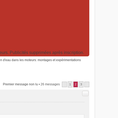
rs. Publicités supprimées après inscription.
ion d'eau dans les moteurs: montages et expérimentations
Premier message non lu
• 26 messages
1
2
3
Citer