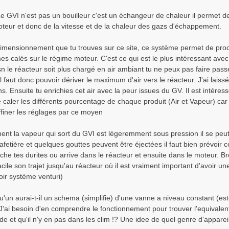
 Le GVI n'est pas un bouilleur c'est un échangeur de chaleur il permet 
teur et donc de la vitesse et de la chaleur des gazs d'échappement.
dimensionnement que tu trouves sur ce site, ce système permet de pro
s calés sur le régime moteur. C'est ce qui est le plus intéressant avec
n le réacteur soit plus chargé en air ambiant tu ne peux pas faire pa
 il faut donc pouvoir dériver le maximum d'air vers le réacteur. J'ai l
ns. Ensuite tu enrichies cet air avec la peur issues du GV. Il est intér
caler les différents pourcentage de chaque produit (Air et Vapeur) car j
ffiner les réglages par ce moyen
ment la vapeur qui sort du GVI est légeremment sous pression il se pe
fetière et quelques gouttes peuvent être éjectées il faut bien prévoir 
he tes durites ou arrive dans le réacteur et ensuite dans le moteur. Bref
facile son trajet jusqu'au réacteur où il est vraiment important d'avoi
oir système venturi)
u'un aurai-t-il un schema (simplifie) d'une vanne a niveau constant (es
 J'ai besoin d'en comprendre le fonctionnement pour trouver l'equivalen
de et qu'il n'y en pas dans les clim !? Une idee de quel genre d'apparei