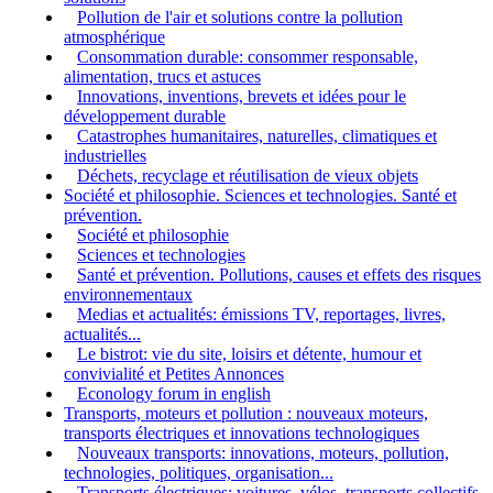
Pollution de l'air et solutions contre la pollution
atmosphérique
Consommation durable: consommer responsable,
alimentation, trucs et astuces
Innovations, inventions, brevets et idées pour le
développement durable
Catastrophes humanitaires, naturelles, climatiques et
industrielles
Déchets, recyclage et réutilisation de vieux objets
Société et philosophie. Sciences et technologies. Santé et
prévention.
Société et philosophie
Sciences et technologies
Santé et prévention. Pollutions, causes et effets des risques
environnementaux
Medias et actualités: émissions TV, reportages, livres,
actualités...
Le bistrot: vie du site, loisirs et détente, humour et
convivialité et Petites Annonces
Econology forum in english
Transports, moteurs et pollution : nouveaux moteurs,
transports électriques et innovations technologiques
Nouveaux transports: innovations, moteurs, pollution,
technologies, politiques, organisation...
Transports électriques: voitures, vélos, transports collectifs,