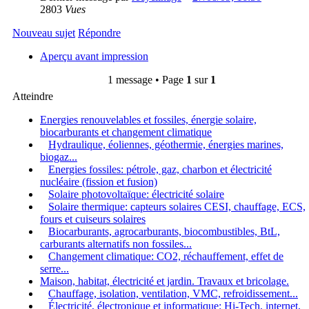
2803
Vues
Nouveau sujet
Répondre
Aperçu avant impression
1 message • Page
1
sur
1
Atteindre
Energies renouvelables et fossiles, énergie solaire,
biocarburants et changement climatique
Hydraulique, éoliennes, géothermie, énergies marines,
biogaz...
Energies fossiles: pétrole, gaz, charbon et électricité
nucléaire (fission et fusion)
Solaire photovoltaïque: électricité solaire
Solaire thermique: capteurs solaires CESI, chauffage, ECS,
fours et cuiseurs solaires
Biocarburants, agrocarburants, biocombustibles, BtL,
carburants alternatifs non fossiles...
Changement climatique: CO2, réchauffement, effet de
serre...
Maison, habitat, électricité et jardin. Travaux et bricolage.
Chauffage, isolation, ventilation, VMC, refroidissement...
Électricité, électronique et informatique: Hi-Tech, internet,