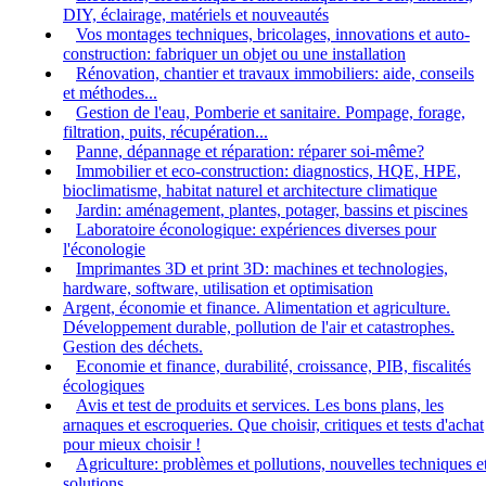
DIY, éclairage, matériels et nouveautés
Vos montages techniques, bricolages, innovations et auto-
construction: fabriquer un objet ou une installation
Rénovation, chantier et travaux immobiliers: aide, conseils
et méthodes...
Gestion de l'eau, Pomberie et sanitaire. Pompage, forage,
filtration, puits, récupération...
Panne, dépannage et réparation: réparer soi-même?
Immobilier et eco-construction: diagnostics, HQE, HPE,
bioclimatisme, habitat naturel et architecture climatique
Jardin: aménagement, plantes, potager, bassins et piscines
Laboratoire éconologique: expériences diverses pour
l'éconologie
Imprimantes 3D et print 3D: machines et technologies,
hardware, software, utilisation et optimisation
Argent, économie et finance. Alimentation et agriculture.
Développement durable, pollution de l'air et catastrophes.
Gestion des déchets.
Economie et finance, durabilité, croissance, PIB, fiscalités
écologiques
Avis et test de produits et services. Les bons plans, les
arnaques et escroqueries. Que choisir, critiques et tests d'achat
pour mieux choisir !
Agriculture: problèmes et pollutions, nouvelles techniques e
solutions