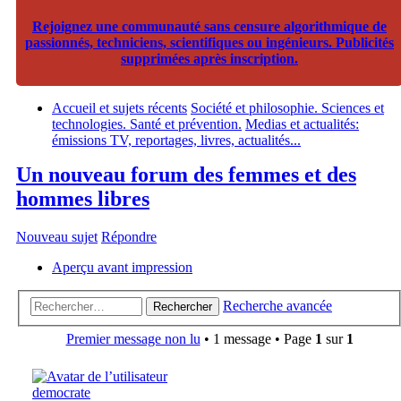
Rejoignez une communauté sans censure algorithmique de
passionnés, techniciens, scientifiques ou ingénieurs. Publicités
supprimées après inscription.
Accueil et sujets récents
Société et philosophie. Sciences et
technologies. Santé et prévention.
Medias et actualités:
émissions TV, reportages, livres, actualités...
Un nouveau forum des femmes et des
hommes libres
Nouveau sujet
Répondre
Aperçu avant impression
Recherche avancée
Rechercher
Premier message non lu
• 1 message • Page
1
sur
1
democrate