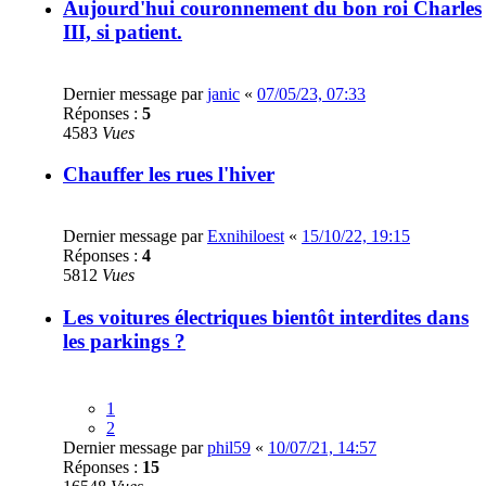
Aujourd'hui couronnement du bon roi Charles
III, si patient.
Dernier message par
janic
«
07/05/23, 07:33
Réponses :
5
4583
Vues
Chauffer les rues l'hiver
Dernier message par
Exnihiloest
«
15/10/22, 19:15
Réponses :
4
5812
Vues
Les voitures électriques bientôt interdites dans
les parkings ?
1
2
Dernier message par
phil59
«
10/07/21, 14:57
Réponses :
15