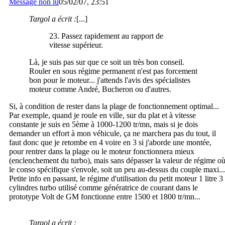
Message non lu
05/02/07, 23:51
Targol a écrit :
[...]
23. Passez rapidement au rapport de
vitesse supérieur.
Là, je suis pas sur que ce soit un très bon conseil.
Rouler en sous régime permanent n'est pas forcement
bon pour le moteur... j'attends l'avis des spécialistes
moteur comme André, Bucheron ou d'autres.
Si, à condition de rester dans la plage de fonctionnement optimal...
Par exemple, quand je roule en ville, sur du plat et à vitesse
constante je suis en 5ème à 1000-1200 tr/mn, mais si je dois
demander un effort à mon véhicule, ça ne marchera pas du tout, il
faut donc que je retombe en 4 voire en 3 si j'aborde une montée,
pour rentrer dans la plage ou le moteur fonctionnera mieux
(enclenchement du turbo), mais sans dépasser la valeur de régime o
le conso spécifique s'envole, soit un peu au-dessus du couple maxi...
Petite info en passant, le régime d'utilisation du petit moteur 1 litre 3
cylindres turbo utilisé comme génératrice de courant dans le
prototype Volt de GM fonctionne entre 1500 et 1800 tr/mn...
Targol a écrit :