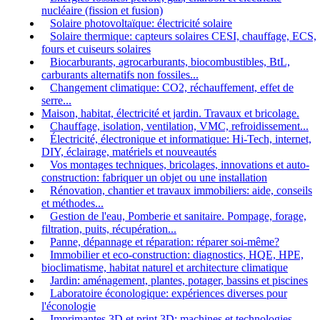
nucléaire (fission et fusion)
Solaire photovoltaïque: électricité solaire
Solaire thermique: capteurs solaires CESI, chauffage, ECS,
fours et cuiseurs solaires
Biocarburants, agrocarburants, biocombustibles, BtL,
carburants alternatifs non fossiles...
Changement climatique: CO2, réchauffement, effet de
serre...
Maison, habitat, électricité et jardin. Travaux et bricolage.
Chauffage, isolation, ventilation, VMC, refroidissement...
Électricité, électronique et informatique: Hi-Tech, internet,
DIY, éclairage, matériels et nouveautés
Vos montages techniques, bricolages, innovations et auto-
construction: fabriquer un objet ou une installation
Rénovation, chantier et travaux immobiliers: aide, conseils
et méthodes...
Gestion de l'eau, Pomberie et sanitaire. Pompage, forage,
filtration, puits, récupération...
Panne, dépannage et réparation: réparer soi-même?
Immobilier et eco-construction: diagnostics, HQE, HPE,
bioclimatisme, habitat naturel et architecture climatique
Jardin: aménagement, plantes, potager, bassins et piscines
Laboratoire éconologique: expériences diverses pour
l'éconologie
Imprimantes 3D et print 3D: machines et technologies,