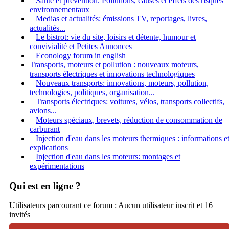
Santé et prévention. Pollutions, causes et effets des risques
environnementaux
Medias et actualités: émissions TV, reportages, livres,
actualités...
Le bistrot: vie du site, loisirs et détente, humour et
convivialité et Petites Annonces
Econology forum in english
Transports, moteurs et pollution : nouveaux moteurs,
transports électriques et innovations technologiques
Nouveaux transports: innovations, moteurs, pollution,
technologies, politiques, organisation...
Transports électriques: voitures, vélos, transports collectifs,
avions...
Moteurs spéciaux, brevets, réduction de consommation de
carburant
Injection d'eau dans les moteurs thermiques : informations e
explications
Injection d'eau dans les moteurs: montages et
expérimentations
Qui est en ligne ?
Utilisateurs parcourant ce forum : Aucun utilisateur inscrit et 16
invités