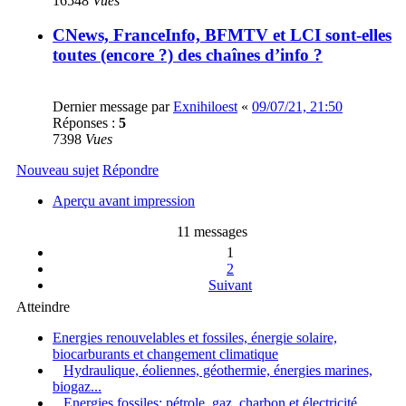
16548
Vues
CNews, FranceInfo, BFMTV et LCI sont-elles
toutes (encore ?) des chaînes d’info ?
Dernier message par
Exnihiloest
«
09/07/21, 21:50
Réponses :
5
7398
Vues
Nouveau sujet
Répondre
Aperçu avant impression
11 messages
1
2
Suivant
Atteindre
Energies renouvelables et fossiles, énergie solaire,
biocarburants et changement climatique
Hydraulique, éoliennes, géothermie, énergies marines,
biogaz...
Energies fossiles: pétrole, gaz, charbon et électricité