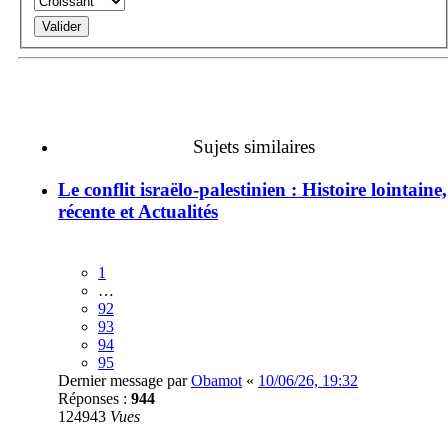
Sujets similaires
Le conflit israëlo-palestinien : Histoire lointaine,
récente et Actualités
1
…
92
93
94
95
Dernier message par
Obamot
«
10/06/26, 19:32
Réponses :
944
124943
Vues