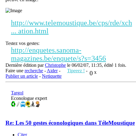
http://www.telemoustique.be/cps/rde/xch
... ation.html
Testez vos gestes:
http://enquetes.sanoma-
magazines.be/enquete/s?s=3456
Dernière édition par
Christophe
le 06/02/07, 11:35, édité 1 fois.
Faire une
recherche
-
Aider
-
Tipeeez !
-
0
x
Publier un article
-
Netiquette
Targol
Econologue expert
Re: Les 50 gestes éconologiques dans TéleMoustique
Citer