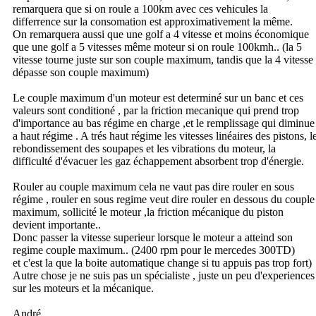
remarquera que si on roule a 100km avec ces vehicules la
differrence sur la consomation est approximativement la même.
On remarquera aussi que une golf a 4 vitesse et moins économique
que une golf a 5 vitesses même moteur si on roule 100kmh.. (la 5
vitesse tourne juste sur son couple maximum, tandis que la 4 vitesse
dépasse son couple maximum)
Le couple maximum d'un moteur est determiné sur un banc et ces
valeurs sont conditioné , par la friction mecanique qui prend trop
d'importance au bas régime en charge ,et le remplissage qui diminue
a haut régime . A trés haut régime les vitesses linéaires des pistons, l
rebondissement des soupapes et les vibrations du moteur, la
difficulté d'évacuer les gaz échappement absorbent trop d'énergie.
Rouler au couple maximum cela ne vaut pas dire rouler en sous
régime , rouler en sous regime veut dire rouler en dessous du couple
maximum, sollicité le moteur ,la friction mécanique du piston
devient importante..
Donc passer la vitesse superieur lorsque le moteur a atteind son
regime couple maximum.. (2400 rpm pour le mercedes 300TD)
et c'est la que la boite automatique change si tu appuis pas trop fort)
Autre chose je ne suis pas un spécialiste , juste un peu d'experiences
sur les moteurs et la mécanique.
André