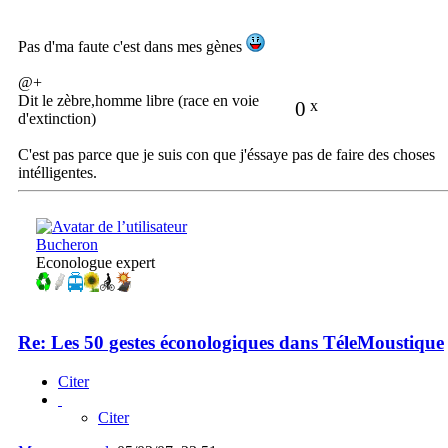
Pas d'ma faute c'est dans mes gènes
@+
Dit le zèbre,homme libre (race en voie
0
x
d'extinction)
C'est pas parce que je suis con que j'éssaye pas de faire des choses
intélligentes.
Bucheron
Econologue expert
Re: Les 50 gestes éconologiques dans TéleMoustique
Citer
Citer