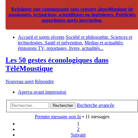
Rejoignez une communauté sans censure algorithmique de
passionnés, techniciens, scientifiques ou ingénieurs. Publicités
supprimées après inscription.
Accueil et sujets récents
Société et philosophie. Sciences et
technologies. Santé et prévention.
Medias et actualités:
émissions TV, reportages, livres, actualités...
Les 50 gestes éconologiques dans
TéléMoustique
Nouveau sujet
Répondre
Aperçu avant impression
Recherche avancée
Rechercher
Premier message non lu
• 11 messages
1
2
Suivant