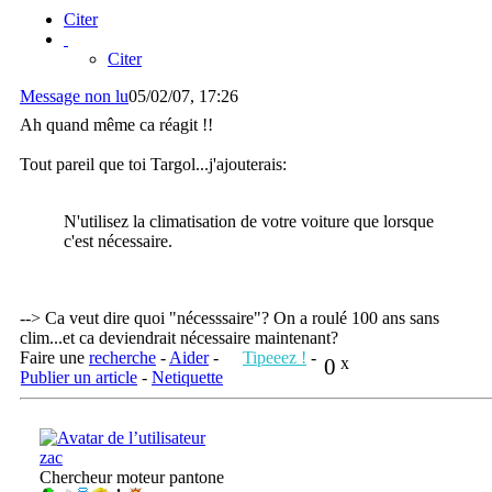
Citer
Citer
Message non lu
05/02/07, 17:26
Ah quand même ca réagit !!
Tout pareil que toi Targol...j'ajouterais:
N'utilisez la climatisation de votre voiture que lorsque
c'est nécessaire.
--> Ca veut dire quoi "nécesssaire"? On a roulé 100 ans sans
clim...et ca deviendrait nécessaire maintenant?
Faire une
recherche
-
Aider
-
Tipeeez !
-
0
x
Publier un article
-
Netiquette
zac
Chercheur moteur pantone