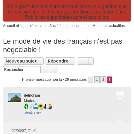
Rejoignez une communauté sans censure algorithmique
de passionnés, techniciens, scientifiques ou ingénieurs.
Publicités supprimées après inscription.
Accueil et sujets récents
Société et philosophie. Sciences et technologies. Santé et prévention.
Medias et actualités: émissions TV, reportages, livres, actualités...
Le mode de vie des français n'est pas
négociable !
Nouveau sujet
Répondre
Premier message non lu
• 29 messages
1
2
3
Citer
delnoram
Modérateur
02/03/07, 21:41