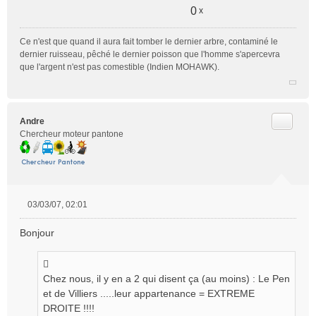
0
x
Ce n'est que quand il aura fait tomber le dernier arbre, contaminé le
dernier ruisseau, pêché le dernier poisson que l'homme s'apercevra
que l'argent n'est pas comestible (Indien MOHAWK).
Citer
Andre
Chercheur moteur pantone
03/03/07, 02:01
M
e
Bonjour
s
s
a
g
Chez nous, il y en a 2 qui disent ça (au moins) : Le Pen
e
et de Villiers .....leur appartenance = EXTREME
n
DROITE !!!!
o