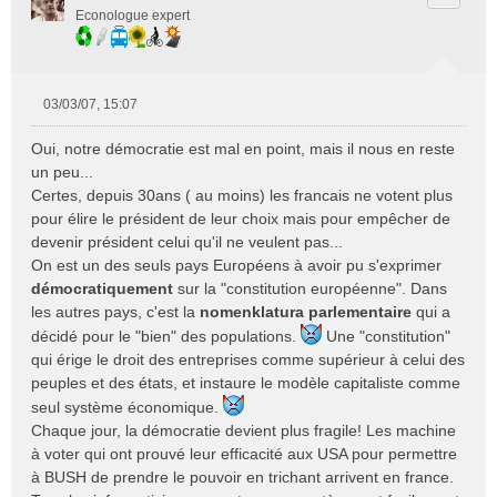
u
Econologue expert
03/03/07, 15:07
M
e
Oui, notre démocratie est mal en point, mais il nous en reste
s
un peu...
s
Certes, depuis 30ans ( au moins) les francais ne votent plus
a
pour élire le président de leur choix mais pour empêcher de
g
e
devenir président celui qu'il ne veulent pas...
n
On est un des seuls pays Européens à avoir pu s'exprimer
o
démocratiquement
sur la "constitution européenne". Dans
n
les autres pays, c'est la
nomenklatura parlementaire
qui a
l
décidé pour le "bien" des populations.
Une "constitution"
u
qui érige le droit des entreprises comme supérieur à celui des
peuples et des états, et instaure le modèle capitaliste comme
seul système économique.
Chaque jour, la démocratie devient plus fragile! Les machine
à voter qui ont prouvé leur efficacité aux USA pour permettre
à BUSH de prendre le pouvoir en trichant arrivent en france.