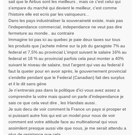
sait que le Airbus sont les meilleurs , mais ce c'est celui qui
s'empare du marché qui devient le meilleur, c'est comme
l'histoire elle est ecris par les vainqueurs...
Dans les pays industrialiser la souveraineté existe, mais pas
l'independance commercial, independance ne veut pas dire
fermeture au monde.. au contraire
Immagine toi pas ici au quebec je paie deux taxes sur tous
les produits que j'achete même sur la job du garagiste 7% au
federal et 7,5% au provincial L'impot suivant le salaire 16% au
federal et 18 % au provincial parfois cela peut monter a 40%
suivant le niveau de salaire, tout l'argent qui vas au federal il
faut la queter pour en avoir aprés, le gouvernement provincial
s'endette pendant que le Federal (Canadian) fait des surplus
et il le dit sans géne
Je n'entrerais pas dans la politique d'ici vous avez assez a
comprendre la votre mais quand on parle d'independance je
sais ce que cela veut dire , les Irlandais aussi..
Je suis decu de voir comment la France un pays si prosper et
si puissant autre fois qui est un model pour nous de voir
comment est votre attitude face au multinational qui vous
assimilent presque aussi vite que nous, je me serait attendu a
plus de resistance que cela.