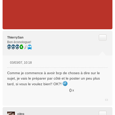
Citer
ThierrySan
Bon éconologue!
03/03/07, 10:18
M
e
Comme je commence à avoir bcp de choses à dire sur le
s
sujet, je vais le préparer par côté et le poster un peu plus
s
tard, si vous le voulez bien!! OK?!
a
g
0
x
e
n
o
n
l
Citer
citro