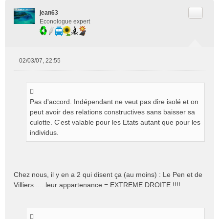
Citer
jean63
Econologue expert
02/03/07, 22:55
M
e
s
s
Pas d'accord. Indépendant ne veut pas dire isolé et on
a
g
peut avoir des relations constructives sans baisser sa
e
culotte. C'est valable pour les Etats autant que pour les
n
individus.
o
n
l
u
Chez nous, il y en a 2 qui disent ça (au moins) : Le Pen et de
Villiers .....leur appartenance = EXTREME DROITE !!!!