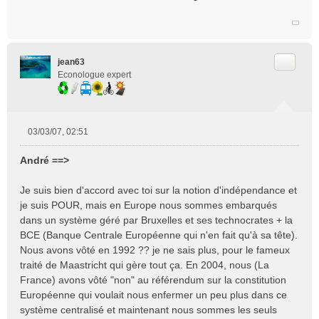
Citer
jean63
Econologue expert
03/03/07, 02:51
M
e
André ==>
s
s
Je suis bien d'accord avec toi sur la notion d'indépendance et
a
je suis POUR, mais en Europe nous sommes embarqués
g
e
dans un système géré par Bruxelles et ses technocrates + la
n
BCE (Banque Centrale Européenne qui n'en fait qu'à sa tête).
o
Nous avons vôté en 1992 ?? je ne sais plus, pour le fameux
n
traité de Maastricht qui gère tout ça. En 2004, nous (La
l
France) avons vôté "non" au référendum sur la constitution
u
Européenne qui voulait nous enfermer un peu plus dans ce
système centralisé et maintenant nous sommes les seuls