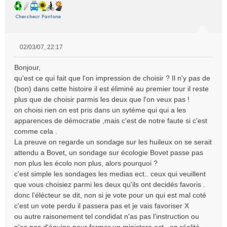
02/03/07, 22:17
M
e
Bonjour,
s
qu'est ce qui fait que l'on impression de choisir ? Il n'y pas de
s
(bon) dans cette histoire il est éliminé au premier tour il reste
a
plus que de choisir parmis les deux que l'on veux pas !
g
e
on choisi rien on est pris dans un sytéme qui qui a les
n
apparences de démocratie ,mais c'est de notre faute si c'est
o
comme cela .
n
La preuve on regarde un sondage sur les huileux on se serait
l
attendu a Bovet, un sondage sur écologie Bovet passe pas
u
non plus les écolo non plus, alors pourquoi ?
c'est simple les sondages les medias ect.. ceux qui veuillent
que vous choisiez parmi les deux qu'ils ont decidés favoris .
donc l'élécteur se dit, non si je vote pour un qui est mal coté
c'est un vote perdu il passera pas et je vais favoriser X
ou autre raisonement tel condidat n'as pas l'instruction ou