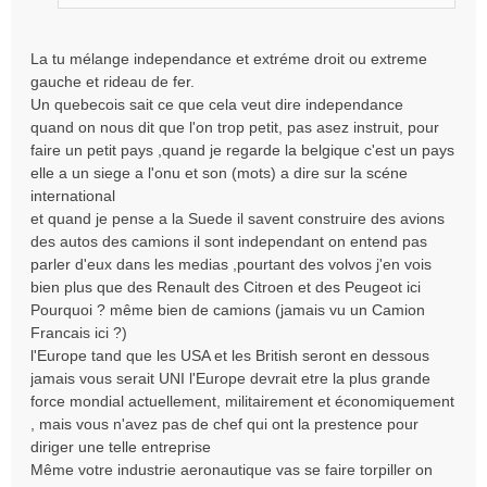
n
l
La tu mélange independance et extréme droit ou extreme
u
gauche et rideau de fer.
Un quebecois sait ce que cela veut dire independance
quand on nous dit que l'on trop petit, pas asez instruit, pour
faire un petit pays ,quand je regarde la belgique c'est un pays
elle a un siege a l'onu et son (mots) a dire sur la scéne
international
et quand je pense a la Suede il savent construire des avions
des autos des camions il sont independant on entend pas
parler d'eux dans les medias ,pourtant des volvos j'en vois
bien plus que des Renault des Citroen et des Peugeot ici
Pourquoi ? même bien de camions (jamais vu un Camion
Francais ici ?)
l'Europe tand que les USA et les British seront en dessous
jamais vous serait UNI l'Europe devrait etre la plus grande
force mondial actuellement, militairement et économiquement
, mais vous n'avez pas de chef qui ont la prestence pour
diriger une telle entreprise
Même votre industrie aeronautique vas se faire torpiller on