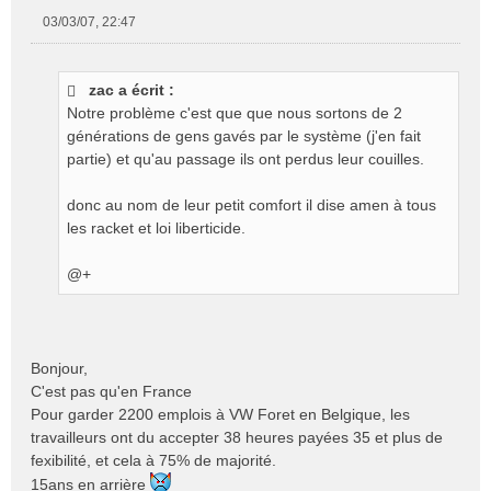
03/03/07, 22:47
M
e
s
zac a écrit :
s
Notre problème c'est que que nous sortons de 2
a
g
générations de gens gavés par le système (j'en fait
e
partie) et qu'au passage ils ont perdus leur couilles.
n
o
donc au nom de leur petit comfort il dise amen à tous
n
les racket et loi liberticide.
l
u
@+
Bonjour,
C'est pas qu'en France
Pour garder 2200 emplois à VW Foret en Belgique, les
travailleurs ont du accepter 38 heures payées 35 et plus de
fexibilité, et cela à 75% de majorité.
15ans en arrière