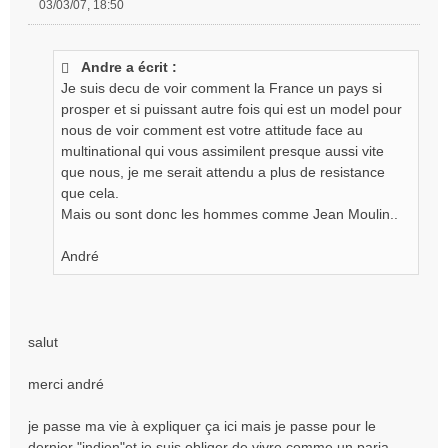
03/03/07, 18:50
M
e
s
Andre a écrit :
s
Je suis decu de voir comment la France un pays si
a
g
prosper et si puissant autre fois qui est un model pour
e
nous de voir comment est votre attitude face au
n
multinational qui vous assimilent presque aussi vite
o
que nous, je me serait attendu a plus de resistance
n
que cela.
l
Mais ou sont donc les hommes comme Jean Moulin..
u
André
salut
merci andré
je passe ma vie à expliquer ça ici mais je passe pour le
dernier "indien"et je suis obliger de vivre comme un paria.