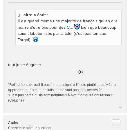
M
e
s
citro a écrit :
s
Il y a quand même une majorité de français qui en ont
a
g
marre d'être pris pour des C...
bien que beaucoup
e
soient lobotomisés par la télé. (c'est pas ton cas
n
Targol).
o
n
l
u
tout juste Auguste.
0
x
"Réfléchir ne devrait-il pas être enseigné à l'école plutôt que d'y faire
apprendre par cœur des faits qui ne sont pas tous avérés ?"
"C'est pas parce qu'ils sont nombreux à avoir tort qu'ils ont raison !"
(Coluche)
Citer
Andre
Chercheur moteur pantone