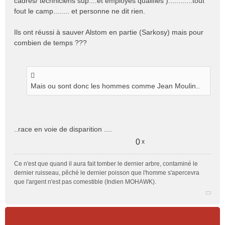
cadres/ techniciens sup....et employés qualifiés )............tout
fout le camp........ et personne ne dit rien.
Ils ont réussi à sauver Alstom en partie (Sarkosy) mais pour
combien de temps ???
Mais ou sont donc les hommes comme Jean Moulin..
..race en voie de disparition ....
0
x
Ce n'est que quand il aura fait tomber le dernier arbre, contaminé le
dernier ruisseau, pêché le dernier poisson que l'homme s'apercevra
que l'argent n'est pas comestible (Indien MOHAWK).