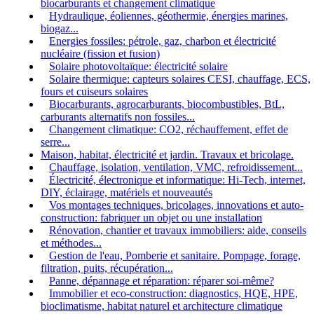
biocarburants et changement climatique
Hydraulique, éoliennes, géothermie, énergies marines,
biogaz...
Energies fossiles: pétrole, gaz, charbon et électricité
nucléaire (fission et fusion)
Solaire photovoltaïque: électricité solaire
Solaire thermique: capteurs solaires CESI, chauffage, ECS,
fours et cuiseurs solaires
Biocarburants, agrocarburants, biocombustibles, BtL,
carburants alternatifs non fossiles...
Changement climatique: CO2, réchauffement, effet de
serre...
Maison, habitat, électricité et jardin. Travaux et bricolage.
Chauffage, isolation, ventilation, VMC, refroidissement...
Électricité, électronique et informatique: Hi-Tech, internet,
DIY, éclairage, matériels et nouveautés
Vos montages techniques, bricolages, innovations et auto-
construction: fabriquer un objet ou une installation
Rénovation, chantier et travaux immobiliers: aide, conseils
et méthodes...
Gestion de l'eau, Pomberie et sanitaire. Pompage, forage,
filtration, puits, récupération...
Panne, dépannage et réparation: réparer soi-même?
Immobilier et eco-construction: diagnostics, HQE, HPE,
bioclimatisme, habitat naturel et architecture climatique