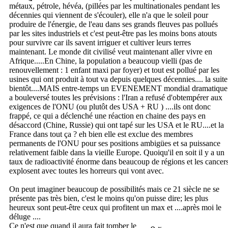
métaux, pétrole, hévéa, (pillées par les multinationales pendant les
décennies qui viennent de s'écouler), elle n'a que le soleil pour
produire de l'énergie, de l'eau dans ses grands fleuves pas pollués
par les sites industriels et c'est peut-être pas les moins bons atouts
pour survivre car ils savent irriguer et cultiver leurs terres
maintenant. Le monde dit civilisé veut maintenant aller vivre en
Afrique.....En Chine, la population a beaucoup vielli (pas de
renouvellement : 1 enfant maxi par foyer) et tout est pollué par les
usines qui ont produit à tout va depuis quelques décennies.... la suite
bientôt....MAIS entre-temps un EVENEMENT mondial dramatique
a bouleversé toutes les prévisions : l'Iran a refusé d'obtempérer aux
exigences de l'ONU (ou plutôt des USA + RU ) ....ils ont donc
frappé, ce qui a déclenché une réaction en chaine des pays en
désaccord (Chine, Russie) qui ont tapé sur les USA et le RU....et la
France dans tout ça ? eh bien elle est exclue des membres
permanents de l'ONU pour ses positions ambigües et sa puissance
relativement faible dans la vieille Europe. Quoiqu'il en soit il y a un
taux de radioactivité énorme dans beaucoup de régions et les cancer
explosent avec toutes les horreurs qui vont avec.
On peut imaginer beaucoup de possibilités mais ce 21 siècle ne se
présente pas très bien, c'est le moins qu'on puisse dire; les plus
heureux sont peut-être ceux qui profitent un max et ....après moi le
déluge ....
Ce n'est que quand il aura fait tomber le