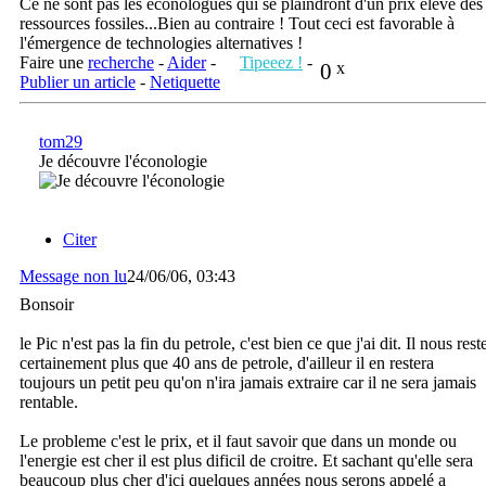
Ce ne sont pas les econologues qui se plaindront d'un prix elevé des
ressources fossiles...Bien au contraire ! Tout ceci est favorable à
l'émergence de technologies alternatives !
Faire une
recherche
-
Aider
-
Tipeeez !
-
0
x
Publier un article
-
Netiquette
tom29
Je découvre l'éconologie
Citer
Message non lu
24/06/06, 03:43
Bonsoir
le Pic n'est pas la fin du petrole, c'est bien ce que j'ai dit. Il nous rest
certainement plus que 40 ans de petrole, d'ailleur il en restera
toujours un petit peu qu'on n'ira jamais extraire car il ne sera jamais
rentable.
Le probleme c'est le prix, et il faut savoir que dans un monde ou
l'energie est cher il est plus dificil de croitre. Et sachant qu'elle sera
beaucoup plus cher d'ici quelques années nous serons appelé a