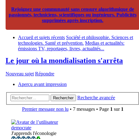
Rejoignez une communauté sans censure algorithmique de
passionnés, techniciens, scientifiques ou ingénieurs. Publicités
supprimées après inscription.
Accueil et sujets récents
Société et philosophie. Sciences et
technologies. Santé et prévention.
Medias et actualités:
émissions TV, reportages, livres, actualités...
Le jour où la mondialisation s'arrêta
Nouveau sujet
Répondre
Aperçu avant impression
Recherche avancée
Rechercher
Premier message non lu
• 7 messages • Page
1
sur
1
democrate
J'apprends l'éconologie