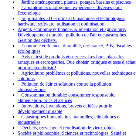
Jardin: aménagement, plantes, potager, bassins et piscines
Laboratoire éconologique: expériences diverses pour
l'éconologie
Imprimantes 3D et print 3D: machines et technologies,
hardware, software, utilisation et optimisation
Argent, économie et finance. Alimentation et agriculture.
Développement durable, pollution de l'air et catastrophes.
Gestion des déchets.
Economie et finance, durabilité, croissance, PIB, fiscalités
écologiques
Avis et test de produits et services. Les bons plans, les
arnaques et escroqueries. Que choisir, critiques et tests d'achat
pour mieux choisir !
Agriculture: problèmes et pollutions, nouvelles techniques e
solutions
Pollution de l'air et solutions contre la pollution
atmosphérique
Consommation durable: consommer responsable,
alimentation, trucs et astuces
Innovations, inventions, brevets et idées pour le
développement durable
Catastrophes humanitaires, naturelles, climatiques et
industrielles
Déchets, recyclage et réutilisation de vieux objets
Société et philosophie. Sciences et technologies. Santé et