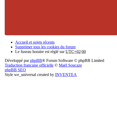
Accueil et sujets récents
Supprimer tous les cookies du forum
Le fuseau horaire est réglé sur
UTC+02:00
Développé par
phpBB
® Forum Software © phpBB Limited
Traduction française officielle
©
Maël Soucaze
phpBB SEO
Style we_universal created by
INVENTEA