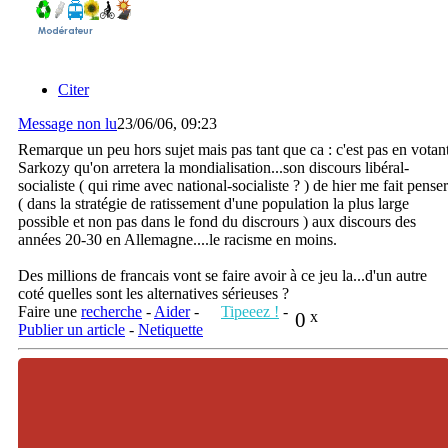
Citer
Message non lu
23/06/06, 09:23
Remarque un peu hors sujet mais pas tant que ca : c'est pas en votan
Sarkozy qu'on arretera la mondialisation...son discours libéral-
socialiste ( qui rime avec national-socialiste ? ) de hier me fait penser
( dans la stratégie de ratissement d'une population la plus large
possible et non pas dans le fond du discrours ) aux discours des
années 20-30 en Allemagne....le racisme en moins.
Des millions de francais vont se faire avoir à ce jeu la...d'un autre
coté quelles sont les alternatives sérieuses ?
Faire une
recherche
-
Aider
-
Tipeeez !
-
0
x
Publier un article
-
Netiquette