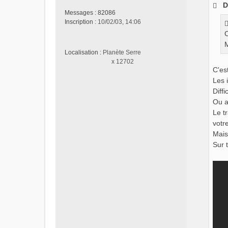
D
s
Messages :
82086
a
Inscription :
10/02/03, 14:06
g
C
e
M
n
Localisation :
Planète Serre
o
x 12702
n
C'es
l
Les 
u
Diff
Ou al
Le t
votr
Mais
Sur 