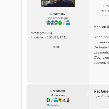
s
p
s
Mais
a
DrBombay
g
Bon éconologue!
e
n
Mention 
o
Messages :
253
n
Sinon pour
Inscription :
05/11/23, 17:11
l
douleurs m
u
x 80
De toute f
Les médic
C’est bien
souvent n
Christophe
Re: Gué
Modérateur
par
Chri
M
e
s