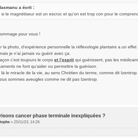
lasmanu a écrit :
 si le magnétiseur est un escroc et qu'on est trop con pour le compren
dommage pour vous !
 la photo, d’expérience personnelle la réflexologie plantaire a un effe
ais je n’ai jamais vu guérir avec ça.
açon c’est toujours le corps
et l’esprit
qui guérissent, pas les médicam
aments ne font qu’aider ou permettre la guérison.
 là le miracle de la vie, au sens Chrétien du terme, comme dit Izentrop.
ous sommes aveugles comme ne dit pas Izentrop.
risons cancer phase terminale inexpliquées ?
stophe
»
25/11/23, 14:26