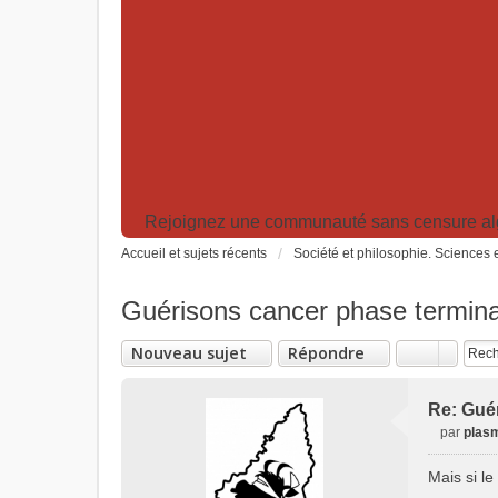
Rejoignez une communauté sans censure algor
Accueil et sujets récents
Société et philosophie. Sciences e
Guérisons cancer phase termina
Nouveau sujet
Répondre
Re: Gué
par
plas
M
e
Mais si l
s