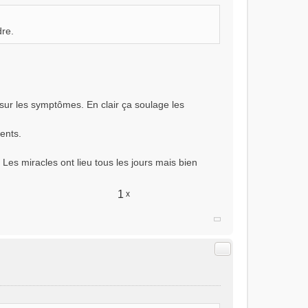
dre.
t sur les symptômes. En clair ça soulage les
ents.
 Les miracles ont lieu tous les jours mais bien
1
x
Citer