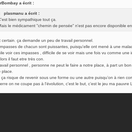
rBombay a écrit :
plasmanu a écrit :
'est bien sympathique tout ça.
ais le médicament "chemin de pensée" n'est pas encore disponible e
t certain. ça demande un peu de travail personnel.
impasses de chacun sont puissantes, puisqu'elle ont mené à une maladi
icile voir ces impasses , difficile de se voir mais une fois vu comme u
ors il faut etre très con.
ravail personnel , personne ne peut le faire a notre place, à part un bo
e place.
 ça risque de revenir sous une forme ou une autre puisqu’on à rien co
terre on ne coupe pas à l'évolution, c'est le but, c’est le jeu ma pauvre 