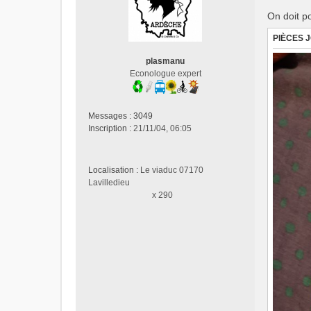
s
On doit p
a
g
PIÈCES 
e
n
plasmanu
o
Econologue expert
n
l
u
Messages :
3049
Inscription :
21/11/04, 06:05
Localisation :
Le viaduc 07170
Lavilledieu
x 290