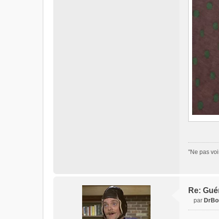
"Ne pas voi
Re: Gué
par
DrBo
M
e