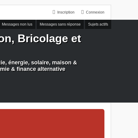
Inscription
Connexion
Messages non lus
Messages sans réponse
Sujets actifs
n, Bricolage et
e, énergie, solaire, maison &
mie & finance alternative