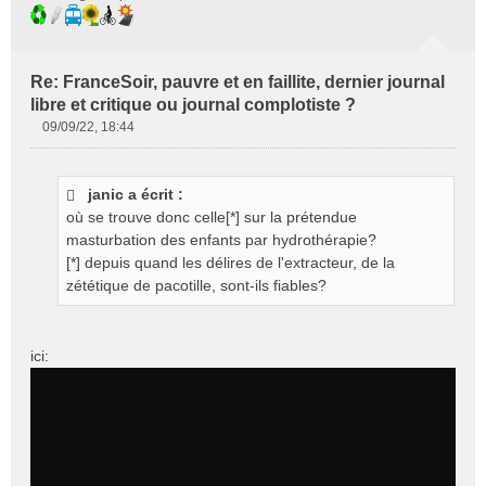
Re: FranceSoir, pauvre et en faillite, dernier journal
libre et critique ou journal complotiste ?
09/09/22, 18:44
M
e
s
janic a écrit :
s
où se trouve donc celle[*] sur la prétendue
a
g
masturbation des enfants par hydrothérapie?
e
[*] depuis quand les délires de l'extracteur, de la
n
zététique de pacotille, sont-ils fiables?
o
n
l
ici:
u