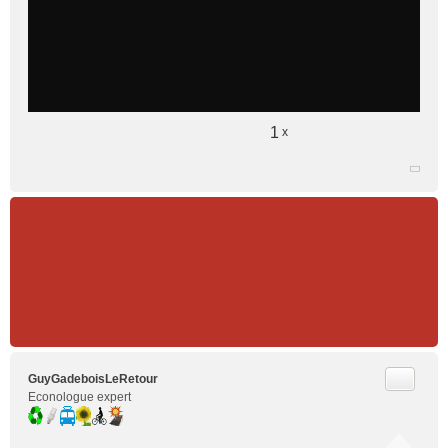
1
x
Citer
GuyGadeboisLeRetour
Econologue expert