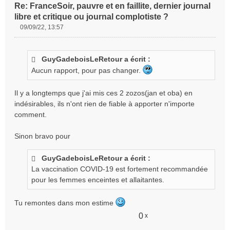
Re: FranceSoir, pauvre et en faillite, dernier journal
libre et critique ou journal complotiste ?
09/09/22, 13:57
M
e
s
GuyGadeboisLeRetour a écrit :
s
Aucun rapport, pour pas changer.
a
g
e
Il y a longtemps que j'ai mis ces 2 zozos(jan et oba) en
n
indésirables, ils n'ont rien de fiable à apporter n'importe
o
comment.
n
l
Sinon bravo pour
u
GuyGadeboisLeRetour a écrit :
La vaccination COVID-19 est fortement recommandée
pour les femmes enceintes et allaitantes.
Tu remontes dans mon estime
0
x