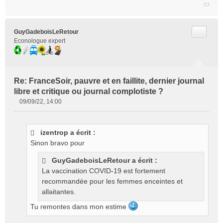
Citer
GuyGadeboisLeRetour
Econologue expert
Re: FranceSoir, pauvre et en faillite, dernier journal
libre et critique ou journal complotiste ?
09/09/22, 14:00
M
e
s
izentrop a écrit :
s
Sinon bravo pour
a
g
GuyGadeboisLeRetour a écrit :
e
La vaccination COVID-19 est fortement
n
o
recommandée pour les femmes enceintes et
n
allaitantes.
l
Tu remontes dans mon estime
u