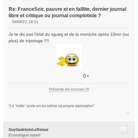
Re: FranceSoir, pauvre et en faillite, dernier journal
libre et critique ou journal complotiste ?
09/09/22, 18:51
M
e
Je te dis pas l'état du sgueg et de la moniche après 10mn (ou
s
plus) de tripotage !!!!
s
a
g
e
n
o
0
n
x
l
u
Présente tes excuses !!!!
“Le “mâle” porte en lui-même sa propre damnation”
Citer
GuyGadeboisLeRetour
Econologue expert