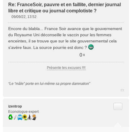
Re: FranceSoir, pauvre et en faillite, dernier journal
libre et critique ou journal complotiste ?
09/09/22, 13:52
M
e
Encore du blabla... France Soir avance que le gouvernement
s
du Royaume Uni déconseille le vaccin pour les femmes
s
enceintes, il se trouve que sur le site gouvernemental cela
a
s'avère faux. La source pourrie est donc ?
g
e
0
x
n
o
Présente tes excuses !!!!
n
l
u
“Le “mâle” porte en lui-même sa propre damnation”
Citer
izentrop
Econologue expert