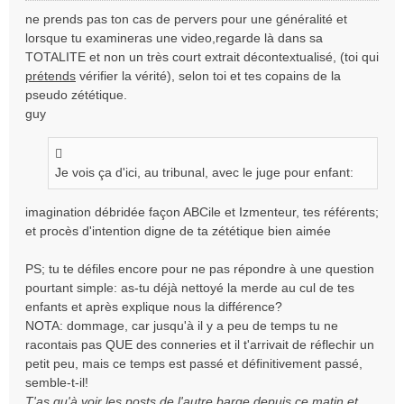
e
ne prends pas ton cas de pervers pour une généralité et
s
lorsque tu examineras une video,regarde là dans sa
s
TOTALITE et non un très court extrait décontextualisé, (toi qui
a
prétends
vérifier la vérité), selon toi et tes copains de la
g
e
pseudo zététique.
n
guy
o
n
l
Je vois ça d'ici, au tribunal, avec le juge pour enfant:
u
imagination débridée façon ABCile et Izmenteur, tes référents;
et procès d'intention digne de ta zététique bien aimée
PS; tu te défiles encore pour ne pas répondre à une question
pourtant simple: as-tu déjà nettoyé la merde au cul de tes
enfants et après explique nous la différence?
NOTA: dommage, car jusqu'à il y a peu de temps tu ne
racontais pas QUE des conneries et il t'arrivait de réflechir un
petit peu, mais ce temps est passé et définitivement passé,
semble-t-il!
T'as qu'à voir les posts de l'autre barge depuis ce matin et