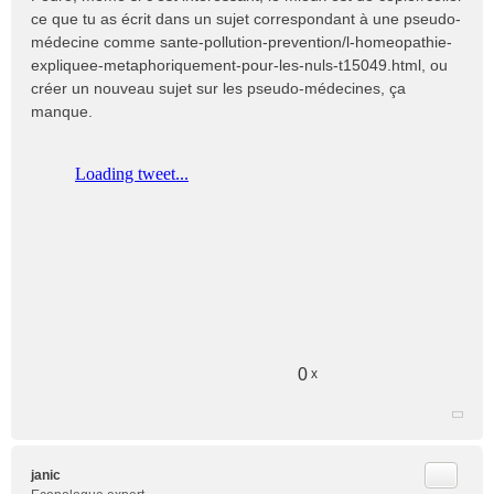
e
ce que tu as écrit dans un sujet correspondant à une pseudo-
n
médecine comme
sante-pollution-prevention/l-homeopathie-
o
expliquee-metaphoriquement-pour-les-nuls-t15049.html
, ou
n
créer un nouveau sujet sur les pseudo-médecines, ça
l
manque.
u
0
x
Citer
janic