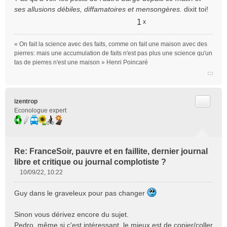
ses allusions débiles, diffamatoires et mensongères.
dixit toi!
1
x
« On fait la science avec des faits, comme on fait une maison avec des
pierres: mais une accumulation de faits n'est pas plus une science qu'un
tas de pierres n'est une maison » Henri Poincaré
Citer
izentrop
Econologue expert
Re: FranceSoir, pauvre et en faillite, dernier journal
libre et critique ou journal complotiste ?
10/09/22, 10:22
M
e
Guy dans le graveleux pour pas changer
s
s
Sinon vous dérivez encore du sujet.
a
Pedro, même si c'est intéressant, le mieux est de copier/coller
g