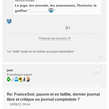
hémorroïdes".
Le juge, les avocats, les assesseurs, l'huissier, le
greffier:
"..................
"
0
x
Présente tes excuses !!!!
“Le “mâle” porte en lui-même sa propre damnation”
Citer
janic
Econologue expert
Re: FranceSoir, pauvre et en faillite, dernier journal
libre et critique ou journal complotiste ?
10/09/22, 09:44
M