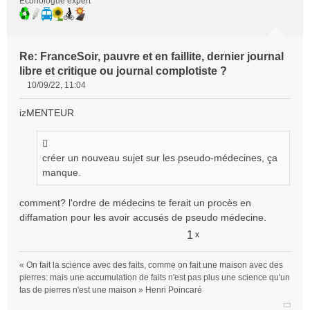
Econologue expert
Re: FranceSoir, pauvre et en faillite, dernier journal
libre et critique ou journal complotiste ?
10/09/22, 11:04
M
e
izMENTEUR
s
s
a
g
créer un nouveau sujet sur les pseudo-médecines, ça
e
manque.
n
o
comment? l'ordre de médecins te ferait un procès en
n
diffamation pour les avoir accusés de pseudo médecine.
l
u
1
x
« On fait la science avec des faits, comme on fait une maison avec des
pierres: mais une accumulation de faits n'est pas plus une science qu'un
tas de pierres n'est une maison » Henri Poincaré