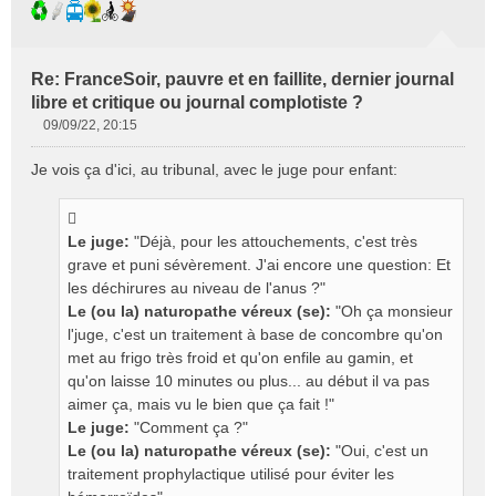
Re: FranceSoir, pauvre et en faillite, dernier journal
libre et critique ou journal complotiste ?
09/09/22, 20:15
M
e
Je vois ça d'ici, au tribunal, avec le juge pour enfant:
s
s
a
g
Le juge:
"Déjà, pour les attouchements, c'est très
e
grave et puni sévèrement. J'ai encore une question: Et
n
les déchirures au niveau de l'anus ?"
o
Le (ou la) naturopathe véreux (se):
"Oh ça monsieur
n
l'juge, c'est un traitement à base de concombre qu'on
l
met au frigo très froid et qu'on enfile au gamin, et
u
qu'on laisse 10 minutes ou plus... au début il va pas
aimer ça, mais vu le bien que ça fait !"
Le juge:
"Comment ça ?"
Le (ou la) naturopathe véreux (se):
"Oui, c'est un
traitement prophylactique utilisé pour éviter les