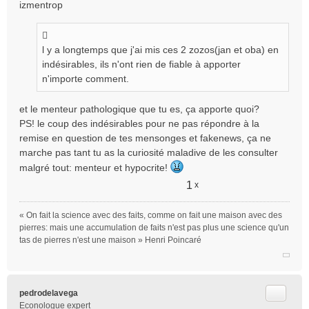
izmentrop
s
s
a
g
l y a longtemps que j'ai mis ces 2 zozos(jan et oba) en
e
indésirables, ils n'ont rien de fiable à apporter
n
n'importe comment.
o
n
et le menteur pathologique que tu es, ça apporte quoi?
l
PS! le coup des indésirables pour ne pas répondre à la
u
remise en question de tes mensonges et fakenews, ça ne
marche pas tant tu as la curiosité maladive de les consulter
malgré tout: menteur et hypocrite!
1
x
« On fait la science avec des faits, comme on fait une maison avec des
pierres: mais une accumulation de faits n'est pas plus une science qu'un
tas de pierres n'est une maison » Henri Poincaré
Citer
pedrodelavega
Econologue expert