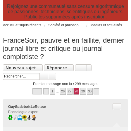
Rejoignez une communauté sans censure algorithmique
de passionnés, techniciens, scientifiques ou ingénieurs.
Publicités supprimées après inscription.
Accueil et sujets récents
Société et philosophie. Sciences et technologies. Santé et prévention.
Medias et actualités: émissions TV, reportages, livres, actualités...
FranceSoir, pauvre et en faillite, dernier
journal libre et critique ou journal
complotiste ?
Nouveau sujet
Répondre
Premier message non lu
• 299 messages
1
…
26
27
28
29
30
Citer
GuyGadeboisLeRetour
Econologue expert