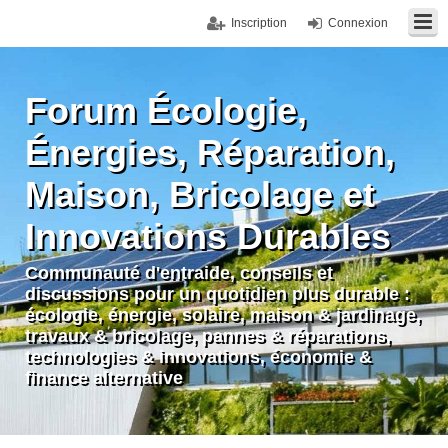
Inscription
Connexion
Forum Écologie,
Énergies, Réparation,
Maison, Bricolage et
Innovations Durables
Communauté d'entraide, conseils et
discussions pour un quotidien plus durable :
écologie, énergie, solaire, maison & jardinage,
travaux & bricolage, pannes & réparations,
technologies & innovations, économie &
finance alternative