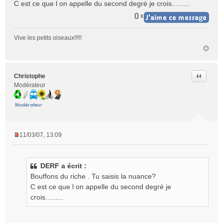
C est ce que l on appelle du second degré je crois.........
0
x
Vive les petits oiseaux!!!!!
Citer
Christophe
Modérateur
11/03/07, 13:09
M
e
s
DERF a écrit :
s
Bouffons du riche . Tu saisis la nuance?
a
g
C est ce que l on appelle du second degré je
e
crois.........
n
o
n