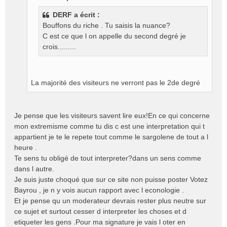
a
DERF a écrit :
g
Bouffons du riche . Tu saisis la nuance?
e
C est ce que l on appelle du second degré je
n
o
crois.........
n
l
u
La majorité des visiteurs ne verront pas le 2de degré
Je pense que les visiteurs savent lire eux!En ce qui concerne
mon extremisme comme tu dis c est une interpretation qui t
appartient je te le repete tout comme le sargolene de tout a l
heure .
Te sens tu obligé de tout interpreter?dans un sens comme
dans l autre.
Je suis juste choqué que sur ce site non puisse poster Votez
Bayrou , je n y vois aucun rapport avec l econologie .
Et je pense qu un moderateur devrais rester plus neutre sur
ce sujet et surtout cesser d interpreter les choses et d
etiqueter les gens .Pour ma signature je vais l oter en