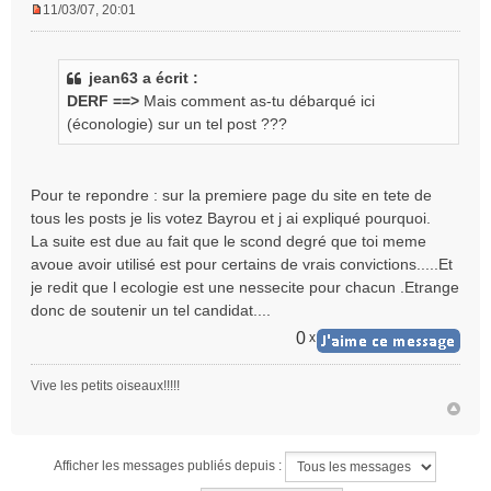
11/03/07, 20:01
M
e
s
jean63 a écrit :
s
DERF ==>
Mais comment as-tu débarqué ici
a
g
(éconologie) sur un tel post ???
e
n
o
Pour te repondre : sur la premiere page du site en tete de
n
tous les posts je lis votez Bayrou et j ai expliqué pourquoi.
l
La suite est due au fait que le scond degré que toi meme
u
avoue avoir utilisé est pour certains de vrais convictions.....Et
je redit que l ecologie est une nessecite pour chacun .Etrange
donc de soutenir un tel candidat....
0
x
Vive les petits oiseaux!!!!!
Afficher les messages publiés depuis :