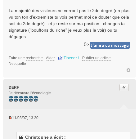
l
La majorité des visiteurs ne verront pas le 2de degré (en plus
u
vu ton ton d'extremiste tu vois permet moi de douter que cela
soit du 2de degré)...et je reste sur ma position...changes ta
signature ("bouffons du riche" je veux plus le voir) ou tu
dégages...
0
x
Faire une
recherche
-
Aider
-
Tipeeez !
-
Publier un article
-
Netiquette
Citer
DERF
Je découvre l'éconologie
11/03/07, 13:20
M
e
s
Christophe a écrit :
s