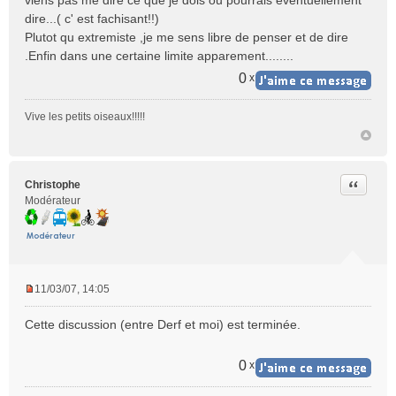
viens pas me dire ce que je dois ou pourrais eventuellement
dire...( c' est fachisant!!)
Plutot qu extremiste ,je me sens libre de penser et de dire
.Enfin dans une certaine limite apparement........
0
x
Vive les petits oiseaux!!!!!
Citer
Christophe
Modérateur
11/03/07, 14:05
M
e
Cette discussion (entre Derf et moi) est terminée.
s
s
a
0
x
g