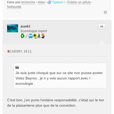
e
Faire une
recherche
-
Aider
-
Tipeeez !
-
Publier un article
-
n
Netiquette
o
n
l
u
Citer
jean63
Econologue expert
11/03/07, 16:11
M
e
s
s
Je suis juste choqué que sur ce site non puisse poster
a
g
Votez Bayrou , je n y vois aucun rapport avec l
e
econologie .
n
o
n
C'est bon, j'en porte l'entière responsabilité, c'était sur le ton
l
de la plaisanterie plus que de la conviction.
u