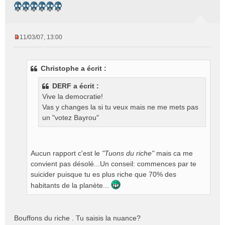
11/03/07, 13:00
M
e
s
Christophe a écrit :
s
a
DERF a écrit :
g
Vive la democratie!
e
Vas y changes la si tu veux mais ne me mets pas
n
o
un "votez Bayrou"
n
l
u
Aucun rapport c'est le
"Tuons du riche"
mais ca me
convient pas désolé...Un conseil: commences par te
suicider puisque tu es plus riche que 70% des
habitants de la planète...
Bouffons du riche . Tu saisis la nuance?