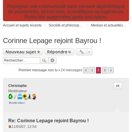
Rejoignez une communauté sans censure algorithmique
de passionnés, techniciens, scientifiques ou ingénieurs.
Publicités supprimées après inscription.
Accueil et sujets récents
Société et philosophie. Sciences et technologies. Santé et prévention.
Medias et actualités: émissions TV, reportages, livres, actualités...
Corinne Lepage rejoint Bayrou !
Nouveau sujet
Répondre
Premier message non lu
• 24 messages
1
2
3
Citer
Christophe
Modérateur
Re: Corinne Lepage rejoint Bayrou !
11/03/07, 12:54
M