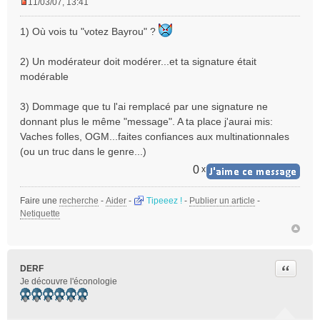
11/03/07, 13:41
M
e
1) Où vois tu "votez Bayrou" ?
s
s
2) Un modérateur doit modérer...et ta signature était
a
modérable
g
e
n
3) Dommage que tu l'ai remplacé par une signature ne
o
donnant plus le même "message". A ta place j'aurai mis:
n
Vaches folles, OGM...faites confiances aux multinationnales
l
(ou un truc dans le genre...)
u
0
x
Faire une
recherche
-
Aider
-
Tipeeez !
-
Publier un article
-
Netiquette
Citer
DERF
Je découvre l'éconologie