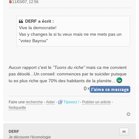
11/03/07, 12:56
M
e
s
DERF a écrit :
s
Vive la democratie!
a
g
Vas y changes la si tu veux mais ne me mets pas un
e
"votez Bayrou"
n
o
n
l
Aucun rapport c'est le
"Tuons du riche"
mais ca me convient
u
pas désolé...Un conseil: commences par te suicider puisque
tu es plus riche que 70% des habitants de la planète...
0
x
Faire une
recherche
-
Aider
-
Tipeeez !
-
Publier un article
-
Netiquette
Citer
DERF
Je découvre l'éconologie