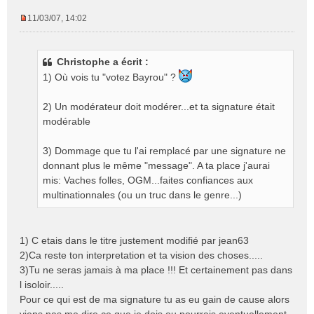
11/03/07, 14:02
M
e
s
Christophe a écrit :
s
1) Où vois tu "votez Bayrou" ?
a
g
e
2) Un modérateur doit modérer...et ta signature était
n
modérable
o
n
3) Dommage que tu l'ai remplacé par une signature ne
l
donnant plus le même "message". A ta place j'aurai
u
mis: Vaches folles, OGM...faites confiances aux
multinationnales (ou un truc dans le genre...)
1) C etais dans le titre justement modifié par jean63
2)Ca reste ton interpretation et ta vision des choses.....
3)Tu ne seras jamais à ma place !!! Et certainement pas dans
l isoloir.....
Pour ce qui est de ma signature tu as eu gain de cause alors