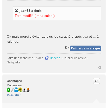
e
s
jean63 a écrit :
s
Titre modifié ( mea culpa ).
a
g
e
n
o
Ok mais merci d'éviter au plus les caractère spéciaux et ... à
n
ralonge.
l
u
0
x
Faire une
recherche
-
Aider
-
Tipeeez !
-
Publier un article
-
Netiquette
Citer
Christophe
Modérateur