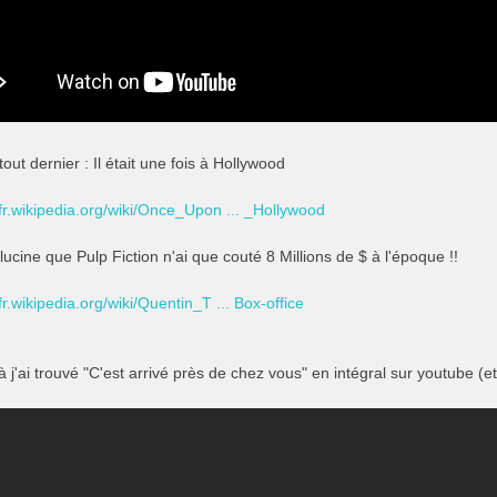
tout dernier : Il était une fois à Hollywood
/fr.wikipedia.org/wiki/Once_Upon ... _Hollywood
llucine que Pulp Fiction n'ai que couté 8 Millions de $ à l'époque !!
/fr.wikipedia.org/wiki/Quentin_T ... Box-office
 j'ai trouvé "C'est arrivé près de chez vous" en intégral sur youtube (et 