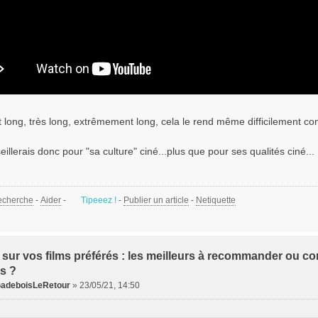
t long, très long, extrêmement long, cela le rend même difficilement com
eillerais donc pour "sa culture" ciné...plus que pour ses qualités ciné...
echerche
-
Aider
-
Tipeeez !
-
Publier un article
-
Netiquette
 sur vos films préférés : les meilleurs à recommander ou con
s ?
adeboisLeRetour
»
23/05/21, 14:50