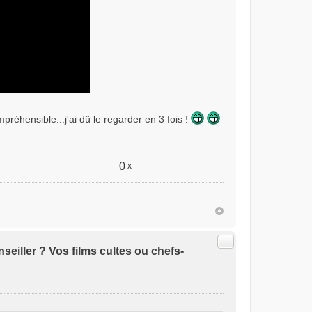
préhensible...j'ai dû le regarder en 3 fois !
0
x
Citer
seiller ? Vos films cultes ou chefs-