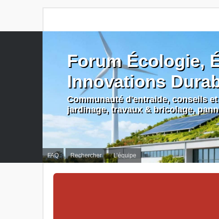
Forum Écologie, É
Innovations Dura
Communauté d'entraide, conseils et 
jardinage, travaux & bricolage, pan
FAQ
Rechercher
L’équipe