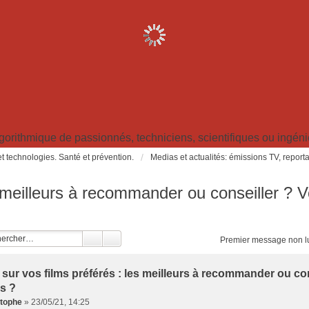
ithmique de passionnés, techniciens, scientifiques ou ingénieu
t technologies. Santé et prévention.
Medias et actualités: émissions TV, reportag
s meilleurs à recommander ou conseiller ? V
Premier message non l
 sur vos films préférés : les meilleurs à recommander ou con
s ?
stophe
»
23/05/21, 14:25