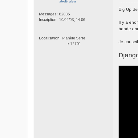
M
e
Big Up de
s
Messages :
82085
s
Inscription :
10/02/03, 14:06
Il y a éno
a
bande ann
g
e
Localisation :
Planète Serre
n
Je conseil
x 12701
o
n
Djang
l
u