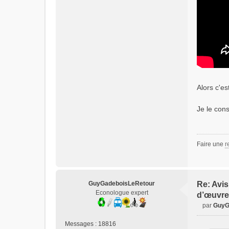
Alors c'es
Je le cons
Faire une
r
GuyGadeboisLeRetour
Re: Avis
Econologue expert
d’œuvre
par
GuyG
M
e
Messages :
18816