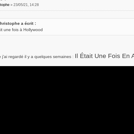
stophe
»
23/05/21, 14:28
hristophe a écrit :
ait une fois à Hollywood
Il Était Une Fois En
 j'ai regardé il y a quelques semaines :