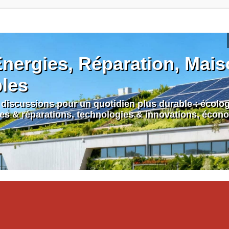
nergies, Réparation, Maiso
bles
discussions pour un quotidien plus durable : écologi
nes & réparations, technologies & innovations, écono