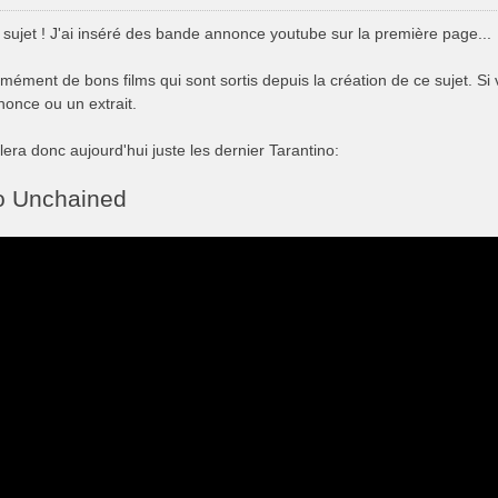
 sujet ! J'ai inséré des bande annonce youtube sur la première page...
rmément de bons films qui sont sortis depuis la création de ce sujet. Si
once ou un extrait.
lera donc aujourd'hui juste les dernier Tarantino:
o Unchained