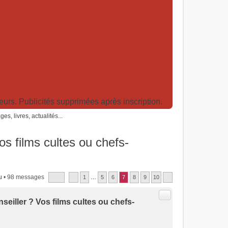
rs. Publicités supprimées après inscription.
es, livres, actualités...
os films cultes ou chefs-
u
• 98 messages
1
…
5
6
7
8
9
10
Citer
seiller ? Vos films cultes ou chefs-