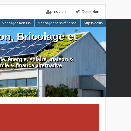
Inscription
Connexion
Messages non lus
Messages sans réponse
Sujets actifs
n, Bricolage et
e, énergie, solaire, maison &
mie & finance alternative