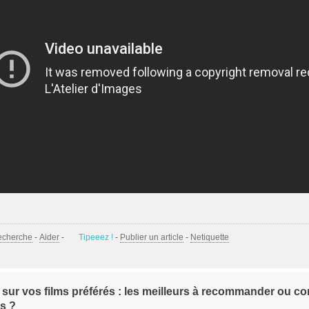
echerche
-
Aider
-
Tipeeez !
-
Publier un article
-
Netiquette
 sur vos films préférés : les meilleurs à recommander ou con
s ?