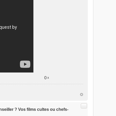
0
x
Citer
seiller ? Vos films cultes ou chefs-