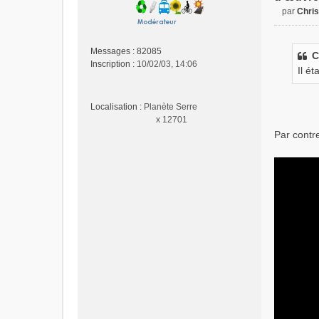
par
Chri
M
e
s
Messages :
82085
C
s
Inscription :
10/02/03, 14:06
Il ét
a
g
e
Localisation :
Planète Serre
n
x 12701
o
Par contre
n
l
u