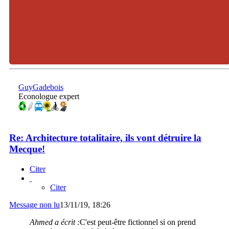
GuyGadebois
Econologue expert
Re: Architecture totalitaire, ils vont détruire la
Mecque!
Citer
Citer
Message non lu
13/11/19, 18:26
Ahmed a écrit :
C'est peut-être fictionnel si on prend