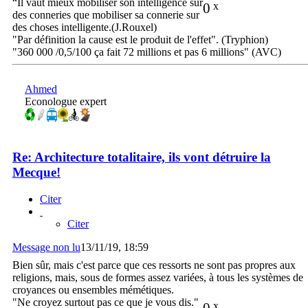
“Il vaut mieux mobiliser son intelligence sur
0
x
des conneries que mobiliser sa connerie sur
des choses intelligente.(J.Rouxel)
"Par définition la cause est le produit de l'effet". (Tryphion)
"360 000 /0,5/100 ça fait 72 millions et pas 6 millions" (AVC)
Ahmed
Econologue expert
Re: Architecture totalitaire, ils vont détruire la
Mecque!
Citer
Citer
Message non lu
13/11/19, 18:59
Bien sûr, mais c'est parce que ces ressorts ne sont pas propres aux
religions, mais, sous de formes assez variées, à tous les systèmes de
croyances ou ensembles mémétiques.
"Ne croyez surtout pas ce que je vous dis."
0
x