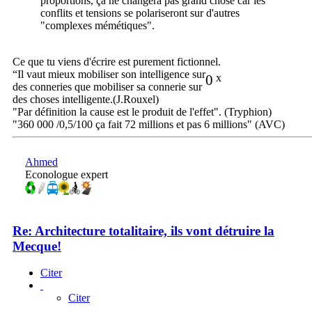
proportions, ça ne changera pas grand chose car les
conflits et tensions se polariseront sur d'autres
"complexes mémétiques".
Ce que tu viens d'écrire est purement fictionnel.
“Il vaut mieux mobiliser son intelligence sur
0
x
des conneries que mobiliser sa connerie sur
des choses intelligente.(J.Rouxel)
"Par définition la cause est le produit de l'effet". (Tryphion)
"360 000 /0,5/100 ça fait 72 millions et pas 6 millions" (AVC)
Ahmed
Econologue expert
Re: Architecture totalitaire, ils vont détruire la
Mecque!
Citer
Citer