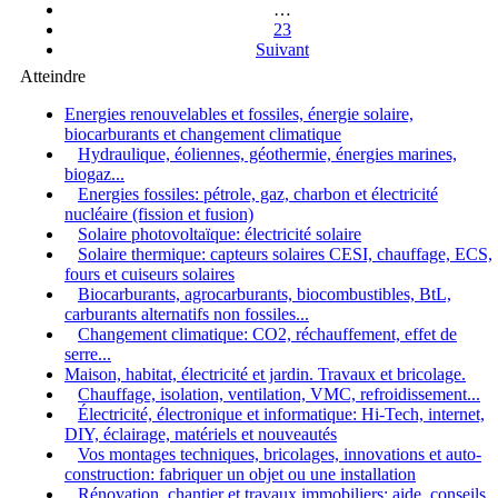
…
23
Suivant
Atteindre
Energies renouvelables et fossiles, énergie solaire,
biocarburants et changement climatique
Hydraulique, éoliennes, géothermie, énergies marines,
biogaz...
Energies fossiles: pétrole, gaz, charbon et électricité
nucléaire (fission et fusion)
Solaire photovoltaïque: électricité solaire
Solaire thermique: capteurs solaires CESI, chauffage, ECS,
fours et cuiseurs solaires
Biocarburants, agrocarburants, biocombustibles, BtL,
carburants alternatifs non fossiles...
Changement climatique: CO2, réchauffement, effet de
serre...
Maison, habitat, électricité et jardin. Travaux et bricolage.
Chauffage, isolation, ventilation, VMC, refroidissement...
Électricité, électronique et informatique: Hi-Tech, internet,
DIY, éclairage, matériels et nouveautés
Vos montages techniques, bricolages, innovations et auto-
construction: fabriquer un objet ou une installation
Rénovation, chantier et travaux immobiliers: aide, conseils