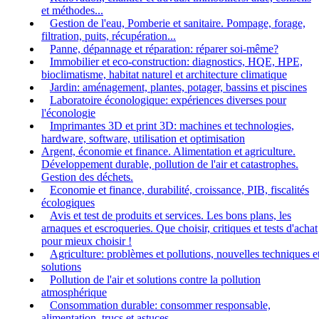
et méthodes...
Gestion de l'eau, Pomberie et sanitaire. Pompage, forage,
filtration, puits, récupération...
Panne, dépannage et réparation: réparer soi-même?
Immobilier et eco-construction: diagnostics, HQE, HPE,
bioclimatisme, habitat naturel et architecture climatique
Jardin: aménagement, plantes, potager, bassins et piscines
Laboratoire éconologique: expériences diverses pour
l'éconologie
Imprimantes 3D et print 3D: machines et technologies,
hardware, software, utilisation et optimisation
Argent, économie et finance. Alimentation et agriculture.
Développement durable, pollution de l'air et catastrophes.
Gestion des déchets.
Economie et finance, durabilité, croissance, PIB, fiscalités
écologiques
Avis et test de produits et services. Les bons plans, les
arnaques et escroqueries. Que choisir, critiques et tests d'achat
pour mieux choisir !
Agriculture: problèmes et pollutions, nouvelles techniques e
solutions
Pollution de l'air et solutions contre la pollution
atmosphérique
Consommation durable: consommer responsable,
alimentation, trucs et astuces