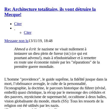
Re: Architecture totalitaire, ils vont détruire la
Mecque!
Citer
Citer
Message non lu
13/11/19, 18:48
Ahmed a écrit :
le nazisme ne visait nullement à
instaurer un dieu plein de fureur (sic) (ce qui est
pourtant advenu!), mais à réindustrialiser et à remettre
en route une économie ruinée par les "réparations" de la
première guerre mondiale.
L'homme "providence", le guide suprême, la fidélité jusque dans la
mort, l’obéissance aveugle, le culte de la personnalité,
l'iconographie, la doctrine, le parcours historique du führer (révisé,
embelli) quasi christique, la récup par le mensonge des crédules et
des pauvres, mysticisme de supermarché, occultisme à deux balles,
vision globalisante du monde, rituels (SS): Tous les ressorts de la
religion ont été utilisés par les nazis.