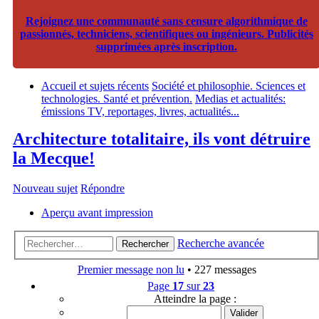
Rejoignez une communauté sans censure algorithmique de
passionnés, techniciens, scientifiques ou ingénieurs. Publicités
supprimées après inscription.
Accueil et sujets récents
Société et philosophie. Sciences et
technologies. Santé et prévention.
Medias et actualités:
émissions TV, reportages, livres, actualités...
Architecture totalitaire, ils vont détruire
la Mecque!
Nouveau sujet
Répondre
Aperçu avant impression
Recherche avancée
Rechercher
Premier message non lu
• 227 messages
Page
17
sur
23
Atteindre la page :