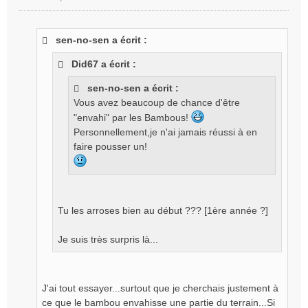
M
e
s
sen-no-sen a écrit :
s
a
Did67 a écrit :
g
e
sen-no-sen a écrit :
n
Vous avez beaucoup de chance d'être
o
"envahi" par les Bambous!
n
l
Personnellement,je n'ai jamais réussi à en
u
faire pousser un!
Tu les arroses bien au début ??? [1ère année ?]
Je suis très surpris là...
J'ai tout essayer...surtout que je cherchais justement à
ce que le bambou envahisse une partie du terrain...Si