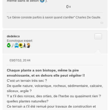
même dans le béton
).
0
x
"Le Génie consiste parfois à savoir quand s'arrêter" Charles De Gaulle.
Citer
dedeleco
Econologue expert
03/07/10, 20:44
M
e
Chaque plante a son biotope, même la pire
s
envahissante, et en dehors elle peut végéter !!
s
C'est un terrain très sec ?
a
De quelle nature, volcanique, rocheux, sédimentaire, calcaire,
g
e
siliceux, argile ?
n
Y a t'il des ronces, des orties, de l'herbe ou quasiment rien ?
o
quelles plantes naturelles?
n
Ce terrain a t'il été remué pour travaux de construction et
l