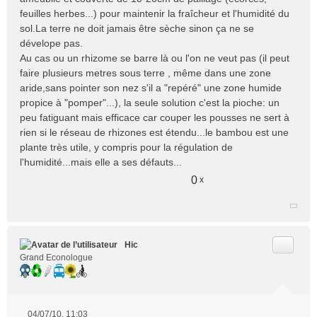
feuilles herbes...) pour maintenir la fraîcheur et l'humidité du
sol.La terre ne doit jamais être sèche sinon ça ne se
dévelope pas.
Au cas ou un rhizome se barre là ou l'on ne veut pas (il peut
faire plusieurs metres sous terre , même dans une zone
aride,sans pointer son nez s'il a "repéré" une zone humide
propice à "pomper"...), la seule solution c'est la pioche: un
peu fatiguant mais efficace car couper les pousses ne sert à
rien si le réseau de rhizones est étendu...le bambou est une
plante très utile, y compris pour la régulation de
l'humidité...mais elle a ses défauts...
0
x
Citer
Hic
Grand Econologue
04/07/10, 11:03