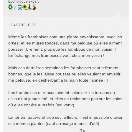
Econologue expert
04/07/10, 13:30
M
e
Même les framboises sont une plante envahissante, avec les
s
orties, et les mûres ronces, dans ma pelouse où elles aiment
s
pousser librement, plus que les bambous de mon voisin !!
a
En échange mes framboises vont chez mon voisin !
g
e
n
Mais ces dernières semaines les framboises sont tellement
o
bonnes, que je les laisse pousser où elles veulent et envahir
n
ma pelouse, en désherbant à la main toute l'année !!!
l
u
Les framboises et ronces aiment coloniser les terrains où
elles n'ont jamais été, et elles ne reviennent pas sur les coins
où elles ont été autrefois (souvenir).
En terrain pauvre et trop sec, ailleurs, il est impossible d'avoir
ces mêmes plantes (sauf arrosage intensif d'été)
0
x