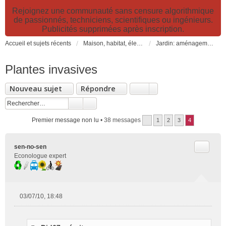
Rejoignez une communauté sans censure algorithmique
de passionnés, techniciens, scientifiques ou ingénieurs.
Publicités supprimées après inscription.
Accueil et sujets récents
Maison, habitat, électricité et jardin. Travaux et bricolage.
Jardin: aménagement, plantes, potager, bassins et piscines
Plantes invasives
Nouveau sujet
Répondre
Premier message non lu
• 38 messages
1
2
3
4
Citer
sen-no-sen
Econologue expert
03/07/10, 18:48
M
e
s