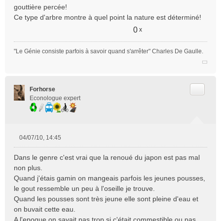
gouttière percée!
Ce type d'arbre montre à quel point la nature est déterminé!
0
x
"Le Génie consiste parfois à savoir quand s'arrêter" Charles De Gaulle.
Citer
Forhorse
Econologue expert
04/07/10, 14:45
M
e
Dans le genre c'est vrai que la renoué du japon est pas mal
s
non plus.
s
Quand j'étais gamin on mangeais parfois les jeunes pousses,
a
le gout ressemble un peu à l'oseille je trouve.
g
e
Quand les pousses sont très jeune elle sont pleine d'eau et
n
on buvait cette eau.
o
A l'epoque on savait pas trop si c'était commestible ou pas.