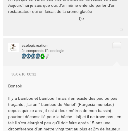
n
Aujourd'hui je sais que oui. J'ai même entendu parler d'un
l
restaurateur qui en faisait de la creme glacée
u
0
x
Citer
ecologicreation
Je comprends l'éconologie
30/07/10, 00:32
M
e
Bonsoir
s
s
Il y a bambou et bambou ! mais il en existe des peu ou pas
a
traçants , j'ai un " bambou de Muriel" (Fargesia murielae)
g
e
depuis quinze ans , il est à deux mètres de mon bassin(
n
pourtant déconseillé pour la bâche , lol) et il ne trace pas , en
o
fait il s'est élargit si peu qu'il doit faire après 15 ans une
n
circonférence d'un mètre vingt tout au plus et 2m de hauteur ,
l