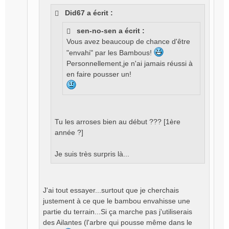
e
Did67 a écrit :
n
o
sen-no-sen a écrit :
n
Vous avez beaucoup de chance d'être
l
"envahi" par les Bambous!
u
Personnellement,je n'ai jamais réussi à
en faire pousser un!
Tu les arroses bien au début ??? [1ère
année ?]
Je suis très surpris là...
J'ai tout essayer...surtout que je cherchais
justement à ce que le bambou envahisse une
partie du terrain...Si ça marche pas j'utiliserais
des Ailantes (l'arbre qui pousse même dans le