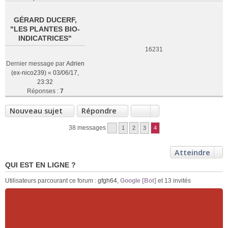
GÉRARD DUCERF,
"LES PLANTES BIO-
INDICATRICES"
16231
Dernier message par
Adrien
(ex-nico239)
«
03/06/17,
23:32
Réponses :
7
Nouveau sujet
Répondre
38 messages
1
2
3
4
Atteindre
QUI EST EN LIGNE ?
Utilisateurs parcourant ce forum :
gfgh64
,
Google [Bot]
et 13 invités