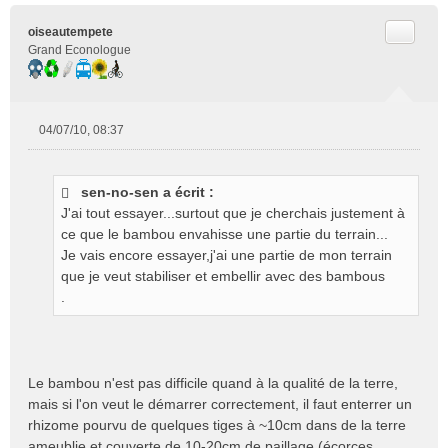
Citer
oiseautempete
Grand Econologue
04/07/10, 08:37
M
e
s
sen-no-sen a écrit :
s
J'ai tout essayer...surtout que je cherchais justement à
a
g
ce que le bambou envahisse une partie du terrain...
e
Je vais encore essayer,j'ai une partie de mon terrain
n
que je veut stabiliser et embellir avec des bambous
o
.
n
l
u
Le bambou n'est pas difficile quand à la qualité de la terre,
mais si l'on veut le démarrer correctement, il faut enterrer un
rhizome pourvu de quelques tiges à ~10cm dans de la terre
ameublie et couverte de 10-20cm de paillage (écorces,