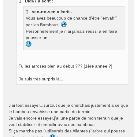
Did67 a écrit :
s
a
sen-no-sen a écrit :
g
Vous avez beaucoup de chance d'être "envahi"
e
n
par les Bambous!
o
Personnellement,je n'ai jamais réussi à en faire
n
pousser un!
l
u
Tu les arroses bien au début ??? [1ère année ?]
Je suis très surpris là...
J'ai tout essayer...surtout que je cherchais justement à ce que
le bambou envahisse une partie du terrain...
Je vais encore essayer,j'ai une partie de mon terrain que je
veut stabiliser et embellir avec des bambous.
Si ça marche pas j'utiliserais des Ailantes (l'arbre qui pousse