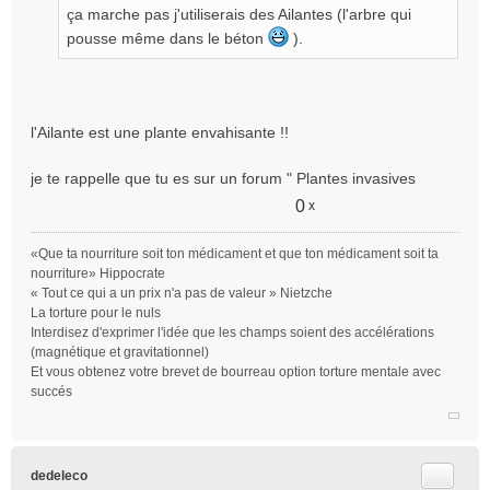
ça marche pas j'utiliserais des Ailantes (l'arbre qui
pousse même dans le béton
).
l'Ailante est une plante envahisante !!
je te rappelle que tu es sur un forum " Plantes invasives
0
x
«Que ta nourriture soit ton médicament et que ton médicament soit ta
nourriture» Hippocrate
« Tout ce qui a un prix n'a pas de valeur » Nietzche
La torture pour le nuls
Interdisez d'exprimer l'idée que les champs soient des accélérations
(magnétique et gravitationnel)
Et vous obtenez votre brevet de bourreau option torture mentale avec
succés
Citer
dedeleco