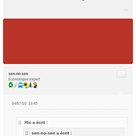
Citer
sen-no-sen
Econologue expert
04/07/10, 13:45
M
e
s
Hic a écrit :
s
a
sen-no-sen a écrit :
g