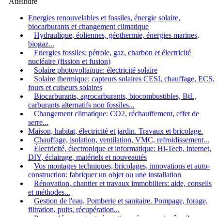
Atteindre
Energies renouvelables et fossiles, énergie solaire,
biocarburants et changement climatique
Hydraulique, éoliennes, géothermie, énergies marines,
biogaz...
Energies fossiles: pétrole, gaz, charbon et électricité
nucléaire (fission et fusion)
Solaire photovoltaïque: électricité solaire
Solaire thermique: capteurs solaires CESI, chauffage, ECS,
fours et cuiseurs solaires
Biocarburants, agrocarburants, biocombustibles, BtL,
carburants alternatifs non fossiles...
Changement climatique: CO2, réchauffement, effet de
serre...
Maison, habitat, électricité et jardin. Travaux et bricolage.
Chauffage, isolation, ventilation, VMC, refroidissement...
Électricité, électronique et informatique: Hi-Tech, internet,
DIY, éclairage, matériels et nouveautés
Vos montages techniques, bricolages, innovations et auto-
construction: fabriquer un objet ou une installation
Rénovation, chantier et travaux immobiliers: aide, conseils
et méthodes...
Gestion de l'eau, Pomberie et sanitaire. Pompage, forage,
filtration, puits, récupération...