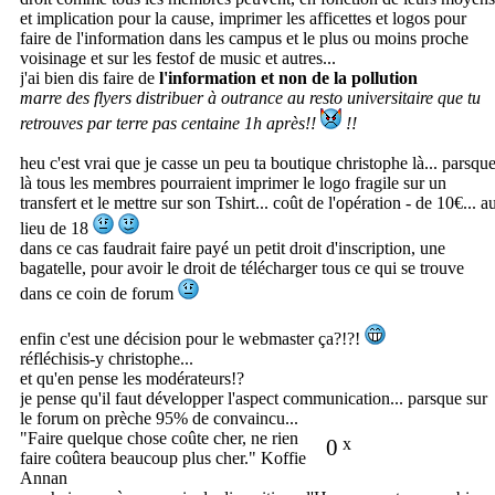
et implication pour la cause, imprimer les afficettes et logos pour
faire de l'information dans les campus et le plus ou moins proche
voisinage et sur les festof de music et autres...
j'ai bien dis faire de
l'information et non de la pollution
marre des flyers distribuer à outrance au resto universitaire que tu
retrouves par terre pas centaine 1h après!!
!!
heu c'est vrai que je casse un peu ta boutique christophe là... parsqu
là tous les membres pourraient imprimer le logo fragile sur un
transfert et le mettre sur son Tshirt... coût de l'opération - de 10€... a
lieu de 18
dans ce cas faudrait faire payé un petit droit d'inscription, une
bagatelle, pour avoir le droit de télécharger tous ce qui se trouve
dans ce coin de forum
enfin c'est une décision pour le webmaster ça?!?!
réfléchisis-y christophe...
et qu'en pense les modérateurs!?
je pense qu'il faut développer l'aspect communication... parsque sur
le forum on prèche 95% de convaincu...
"Faire quelque chose coûte cher, ne rien
0
x
faire coûtera beaucoup plus cher." Koffie
Annan