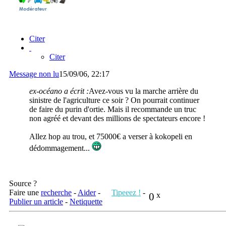
Citer
Citer
Message non lu
15/09/06, 22:17
ex-océano a écrit :
Avez-vous vu la marche arrière du
sinistre de l'agriculture ce soir ? On pourrait continuer
de faire du purin d'ortie. Mais il recommande un truc
non agréé et devant des millions de spectateurs encore !
Allez hop au trou, et 75000€ a verser à kokopeli en
dédommagement...
Source ?
Faire une
recherche
-
Aider
-
Tipeeez !
-
0
x
Publier un article
-
Netiquette