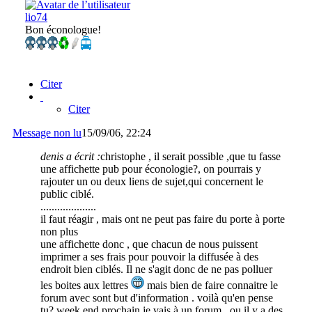
lio74
Bon éconologue!
Citer
Citer
Message non lu
15/09/06, 22:24
denis a écrit :
christophe , il serait possible ,que tu fasse
une affichette pub pour éconologie?, on pourrais y
rajouter un ou deux liens de sujet,qui concernent le
public ciblé.
....................
il faut réagir , mais ont ne peut pas faire du porte à porte
non plus
une affichette donc , que chacun de nous puissent
imprimer a ses frais pour pouvoir la diffusée à des
endroit bien ciblés. Il ne s'agit donc de ne pas polluer
les boites aux lettres
mais bien de faire connaitre le
forum avec sont but d'information . voilà qu'en pense
tu? week end prochain je vais à un forum , ou il y a des