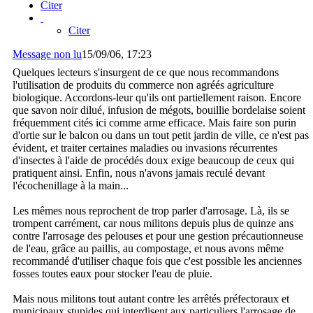
Citer
Citer
Message non lu
15/09/06, 17:23
Quelques lecteurs s'insurgent de ce que nous recommandons
l'utilisation de produits du commerce non agréés agriculture
biologique. Accordons-leur qu'ils ont partiellement raison. Encore
que savon noir dilué, infusion de mégots, bouillie bordelaise soient
fréquemment cités ici comme arme efficace. Mais faire son purin
d'ortie sur le balcon ou dans un tout petit jardin de ville, ce n'est pas
évident, et traiter certaines maladies ou invasions récurrentes
d'insectes à l'aide de procédés doux exige beaucoup de ceux qui
pratiquent ainsi. Enfin, nous n'avons jamais reculé devant
l'écochenillage à la main...
Les mêmes nous reprochent de trop parler d'arrosage. Là, ils se
trompent carrément, car nous militons depuis plus de quinze ans
contre l'arrosage des pelouses et pour une gestion précautionneuse
de l'eau, grâce au paillis, au compostage, et nous avons même
recommandé d'utiliser chaque fois que c'est possible les anciennes
fosses toutes eaux pour stocker l'eau de pluie.
Mais nous militons tout autant contre les arrêtés préfectoraux et
municipaux stupides qui interdisent aux particuliers l'arrosage de