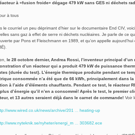
our à tous
s le courriel un peu déprimant d’hier sur le documentaire End CIV, voi
elles sans gaz à effet de serre ni déchets nucléaires. Je parle de ce qu
uverte par Pons et Fleischmann en 1989, et qu’on appelle aujourd’hui
É).
ien,
le 28 octobre dernier, Andrea Rossi, l’inventeur principal d’un
nstration d’un réacteur qui a produit 479 kW de puissance ther
tes (durée du test). L’énergie thermique produite pendant ce tem
trique consommée n’a été que de 66 kWh, principalement dans la 
tion à l’aide d’éléments chauffants. Pendant ce test, le réacteur
 plus d’énergie qu’il n’en a consommé! Après le test, le premier cli
teur, et 13 autres seraient déjà dans le carnet de commande!
Voir l
ttp://www.wired.co.uk/news/archive/201 ... heating-up
ttp://www.nyteknik.se/nyheter/energi_m ... 303682.ece