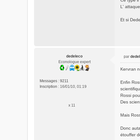
Ce type i
L' attaqu
Et si Dede
dedeleco
par
dede
M
Econologue expert
e
Kervran ne
s
s
Messages :
9211
Enfin Ross
a
Inscription :
16/01/10, 01:19
scientifiq
g
e
Rossi pour
n
Des scient
x 11
o
n
Mais Rossi
l
u
Donc autan
étouffer d