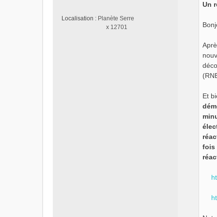
n
o
n
Localisation :
Planète Serre
Bonj
l
x 12701
u
Aprè
nouv
déco
(RNB
Et b
démo
minu
élec
réac
fois
réac
h
h