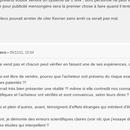
l prétend vouloir vendre un systeme de 1 MW , dont personne ne peut ve
er pour publicité mensongére sera la premier chose à faire quand il ten
leco pouvait arreter de citer Kevran sans arrét ca serait pas mal.
leco
»
05/11/11, 15:04
 vend pas et chacun peut vérifier en faisant une de ses expériences, ce q
i est libre de vendre, pourvu que l'acheteur soit prévenu du risque exac
ues patentés !!!
rait très bien présenter une réalité !!! même si elle contredit nos conna
ifiques et l'acheteur ont vérifiés et sont convaincus, selon leurs dires !!
 et plein d'autres, avant, témoignent d'effets étranges qui méritent d'êt
t, je démonte des erreurs scientifiques claires (voir nlc que j'essaye d
es études qui interpellent !!