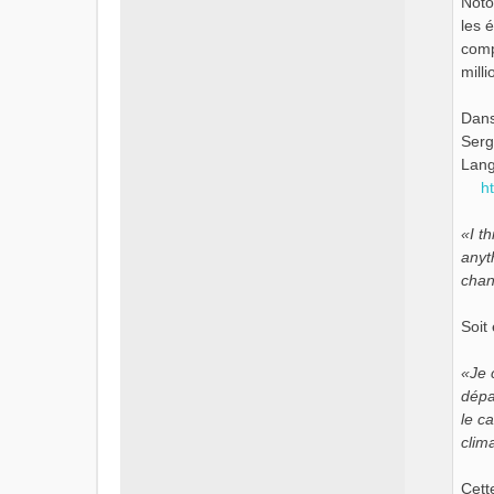
Noto
les 
comp
mill
Dans
Serg
Lang
h
«I t
anyth
chan
Soit 
«Je 
dépa
le c
clim
Cett