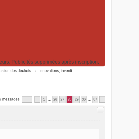
rs. Publicités supprimées après inscription.
Gestion des déchets.
Innovations, inventions, brevets et idées pour le développement durable
9 messages
1
…
26
27
28
29
30
…
87
Citer