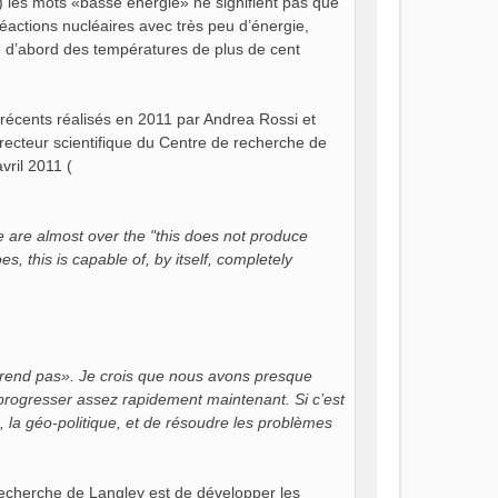
 les mots «basse énergie» ne signifient pas que
éactions nucléaires avec très peu d’énergie,
e d’abord des températures de plus de cent
 récents réalisés en 2011 par Andrea Rossi et
irecteur scientifique du Centre de recherche de
ril 2011 (
we are almost over the "this does not produce
oes, this is capable of, by itself, completely
rend pas». Je crois que nous avons presque
 progresser assez rapidement maintenant. Si c’est
 la géo-politique, et de résoudre les problèmes
recherche de Langley est de développer les