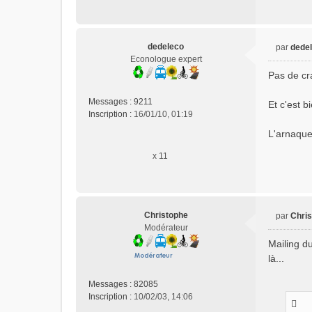
dedeleco
par
dede
M
Econologue expert
e
Pas de cra
s
s
Messages :
9211
Et c'est 
a
Inscription :
16/01/10, 01:19
g
e
L'arnaque
n
x 11
o
n
l
u
Christophe
par
Chri
M
Modérateur
e
Mailing du
s
là...
s
a
Messages :
82085
g
Inscription :
10/02/03, 14:06
e