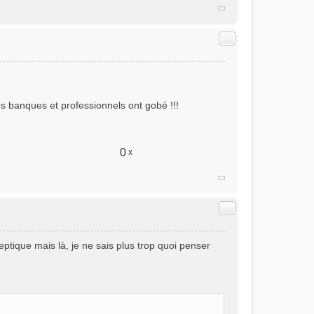
Citer
s banques et professionnels ont gobé !!!
0
x
Citer
sceptique mais là, je ne sais plus trop quoi penser