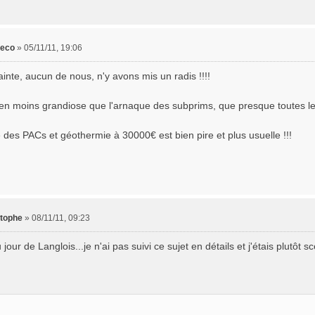
leco
»
05/11/11, 19:06
inte, aucun de nous, n'y avons mis un radis !!!!
bien moins grandiose que l'arnaque des subprims, que presque toutes le
 des PACs et géothermie à 30000€ est bien pire et plus usuelle !!!
stophe
»
08/11/11, 09:23
 jour de Langlois...je n'ai pas suivi ce sujet en détails et j'étais plutôt 