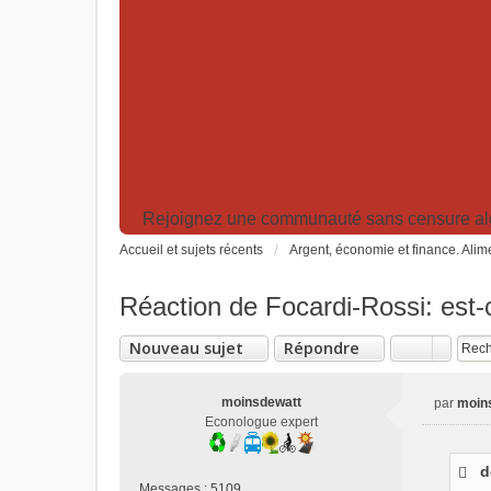
Rejoignez une communauté sans censure algor
Accueil et sujets récents
Argent, économie et finance. Alime
Réaction de Focardi-Rossi: est-c
Nouveau sujet
Répondre
moinsdewatt
par
moin
M
Econologue expert
e
s
d
s
Messages :
5109