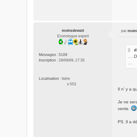
moinsdewatt
par
moin
M
Econologue expert
e
s
d
s
Messages :
5109
.....
a
Inscription :
28/09/09, 17:35
g
....
e
n
Localisation :
Isére
o
x 553
n
Il n' y a 
l
u
Je ne ser
vente.
PS. Il a d