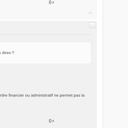
0
x
Citer
 dires !!
re financier ou administratif ne permet pas la
0
x