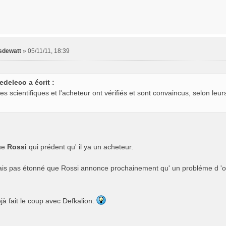
sdewatt
»
05/11/11, 18:39
edeleco a écrit :
Des scientifiques et l'acheteur ont vérifiés et sont convaincus, selon leurs
que
Rossi
qui prédent qu' il ya un acheteur.
ais pas étonné que Rossi annonce prochainement qu' un probléme d 'ord
éjà fait le coup avec Defkalion.