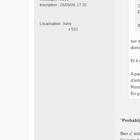
a
Inscription :
28/09/09, 17:35
g
P
e
n
Localisation :
Isére
o
t
x 553
n
l
sur 
u
donc 
Et il
A pa
d'in
Rossi
En p
''
Probably
Ben c' est