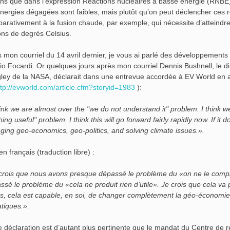
ns que dans l’expression Réactions nucléaires à basse énergie (RNBÉ)
énergies dégagées sont faibles, mais plutôt qu’on peut déclencher ces r
arativement à la fusion chaude, par exemple, qui nécessite d’atteindr
ions de degrés Celsius.
 mon courriel du 14 avril dernier, je vous ai parlé des développements
io Focardi. Or quelques jours après mon courriel Dennis Bushnell, le d
ley de la NASA, déclarait dans une entrevue accordée à EV World en av
ttp://evworld.com/article.cfm?storyid=1983
):
hink we are almost over the "we do not understand it" problem. I think 
ing useful" problem. I think this will go forward fairly rapidly now. If it d
ging geo-economics, geo-politics, and solving climate issues.».
en français (traduction libre) :
crois que nous avons presque dépassé le problème du «on ne le comp
ssé le problème du «cela ne produit rien d’utile». Je crois que cela va
as, cela est capable, en soi, de changer complètement la géo-économie,
atiques.».
e déclaration est d’autant plus pertinente que le mandat du Centre de 