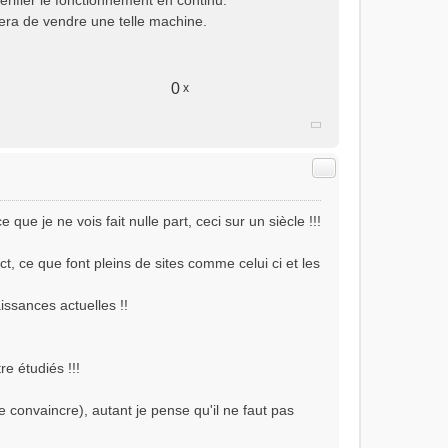
rifier le fonctionnement en continu.
tera de vendre une telle machine.
0
x
Citer
ue je ne vois fait nulle part, ceci sur un siècle !!!
t, ce que font pleins de sites comme celui ci et les
issances actuelles !!
re étudiés !!!
e convaincre), autant je pense qu'il ne faut pas