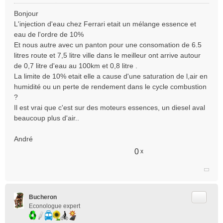
M
e
Bonjour
s
L'injection d'eau chez Ferrari etait un mélange essence et
s
eau de l'ordre de 10%
a
Et nous autre avec un panton pour une consomation de 6.5
g
e
litres route et 7,5 litre ville dans le meilleur ont arrive autour
n
de 0,7 litre d'eau au 100km et 0,8 litre .
o
La limite de 10% etait elle a cause d'une saturation de l,air en
n
humidité ou un perte de rendement dans le cycle combustion
l
?
u
Il est vrai que c'est sur des moteurs essences, un diesel aval
beaucoup plus d'air..
André
0
x
Citer
Bucheron
Econologue expert