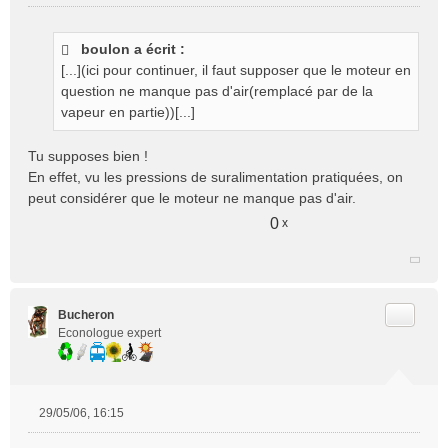
M
e
s
boulon a écrit :
s
[...](ici pour continuer, il faut supposer que le moteur en
a
g
question ne manque pas d'air(remplacé par de la
e
vapeur en partie))[...]
n
o
Tu supposes bien !
n
En effet, vu les pressions de suralimentation pratiquées, on
l
peut considérer que le moteur ne manque pas d'air.
u
0
x
Citer
Bucheron
Econologue expert
29/05/06, 16:15
M
e