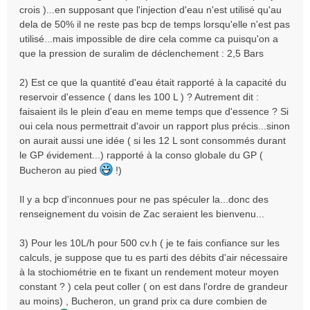
crois )...en supposant que l'injection d'eau n'est utilisé qu'au
dela de 50% il ne reste pas bcp de temps lorsqu'elle n'est pas
utilisé...mais impossible de dire cela comme ca puisqu'on a
que la pression de suralim de déclenchement : 2,5 Bars
2) Est ce que la quantité d'eau était rapporté à la capacité du
reservoir d'essence ( dans les 100 L ) ? Autrement dit :
faisaient ils le plein d'eau en meme temps que d'essence ? Si
oui cela nous permettrait d'avoir un rapport plus précis...sinon
on aurait aussi une idée ( si les 12 L sont consommés durant
le GP évidement...) rapporté à la conso globale du GP (
Bucheron au pied
!)
Il y a bcp d'inconnues pour ne pas spéculer la...donc des
renseignement du voisin de Zac seraient les bienvenu...
3) Pour les 10L/h pour 500 cv.h ( je te fais confiance sur les
calculs, je suppose que tu es parti des débits d'air nécessaire
à la stochiométrie en te fixant un rendement moteur moyen
constant ? ) cela peut coller ( on est dans l'ordre de grandeur
au moins) , Bucheron, un grand prix ca dure combien de