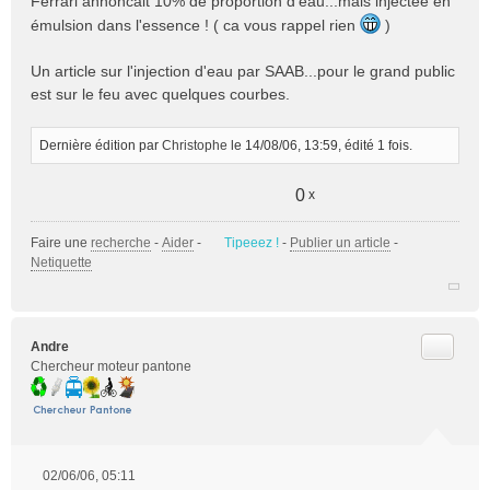
Ferrari annoncait 10% de proportion d'eau...mais injectée en
a
émulsion dans l'essence ! ( ca vous rappel rien
g
)
e
n
Un article sur l'injection d'eau par SAAB...pour le grand public
o
est sur le feu avec quelques courbes.
n
l
u
Dernière édition par
Christophe
le 14/08/06, 13:59, édité 1 fois.
0
x
Faire une
recherche
-
Aider
-
Tipeeez !
-
Publier un article
-
Netiquette
Citer
Andre
Chercheur moteur pantone
02/06/06, 05:11