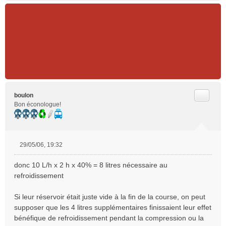
Citer
boulon
Bon éconologue!
29/05/06, 19:32
M
e
donc 10 L/h x 2 h x 40% = 8 litres nécessaire au
s
refroidissement
s
a
Si leur réservoir était juste vide à la fin de la course, on peut
g
e
supposer que les 4 litres supplémentaires finissaient leur effet
n
bénéfique de refroidissement pendant la compression ou la
o