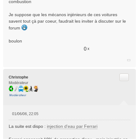
combustion
n
l
Je suppose que les mécanos injénieurs de ces voitures
u
savent tout çà par coeur, faudrait les inviter à discuter sur le
forum
boulon
0
x
Citer
Christophe
Modérateur
01/06/06, 22:05
M
e
La suite est dispo :
injection d'eau par Ferrari
s
s