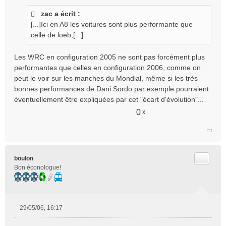
s
zac a écrit :
s
[...]Ici en A8 les voitures sont plus performante que
a
g
celle de loeb,[...]
e
n
Les WRC en configuration 2005 ne sont pas forcément plus
o
performantes que celles en configuration 2006, comme on
n
peut le voir sur les manches du Mondial, même si les très
l
bonnes performances de Dani Sordo par exemple pourraient
u
éventuellement être expliquées par cet "écart d'évolution"...
0
x
Citer
boulon
Bon éconologue!
29/05/06, 16:17
M
e