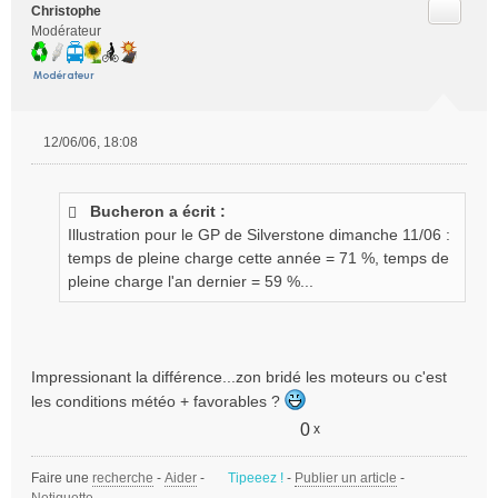
Citer
Christophe
Modérateur
12/06/06, 18:08
M
e
s
Bucheron a écrit :
s
Illustration pour le GP de Silverstone dimanche 11/06 :
a
g
temps de pleine charge cette année = 71 %, temps de
e
pleine charge l'an dernier = 59 %...
n
o
n
l
Impressionant la différence...zon bridé les moteurs ou c'est
u
les conditions météo + favorables ?
0
x
Faire une
recherche
-
Aider
-
Tipeeez !
-
Publier un article
-