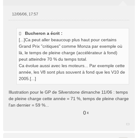
12/06/06, 17:57
M
e
s
Bucheron a écrit :
s
[...]Ca peut aller beaucoup plus haut pour certains
a
g
Grand Prix "critiques" comme Monza par exemple où
e
là, le temps de pleine charge (accélérateur à fond)
n
peut atteindre 70 % du temps total.
o
Ca évolue aussi avec les moteurs... Par exemple cette
n
année, les V8 sont plus souvent à fond que les V10 de
l
2005.[...]
u
Illustration pour le GP de Silverstone dimanche 11/06 : temps
de pleine charge cette année = 71 %, temps de pleine charge
l'an dernier = 59 %...
0
x