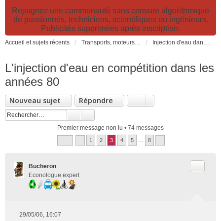
Rejoignez une communauté sans censure algorithmique
de passionnés, techniciens, scientifiques ou ingénieurs.
Publicités supprimées après inscription.
Accueil et sujets récents
Transports, moteurs et pollution : nouveaux moteurs, transports électriques et innovations technologiques
Injection d'eau dans les moteurs thermiques : informations et explications
L'injection d'eau en compétition dans les
années 80
Nouveau sujet
Répondre
Premier message non lu
• 74 messages
1
2
3
4
5
…
8
Citer
Bucheron
Econologue expert
29/05/06, 16:07