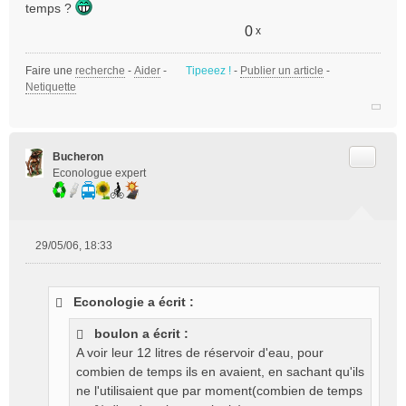
temps ?
0
x
Faire une
recherche
-
Aider
-
Tipeeez !
-
Publier un article
-
Netiquette
Citer
Bucheron
Econologue expert
29/05/06, 18:33
M
e
s
Econologie a écrit :
s
a
boulon a écrit :
g
A voir leur 12 litres de réservoir d'eau, pour
e
combien de temps ils en avaient, en sachant qu'ils
n
o
ne l'utilisaient que par moment(combien de temps
n