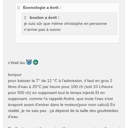
s
Econologie a écrit :
s
a
boulon a écrit :
g
je suis sûr que même christophe en personne
e
n'arrive pas à suivre
n
o
n
l
u
c'était lau
bonjour
pour baisser la T° de 12 °C à l'admission, il faut en gros 2
litres d'eau à 20°C par heure pour 100 ch (soit 10 L/heure
pour 500 ch) en supposant tout le temps injecté.Et en
supposant, comme l'a rappelé André, que toute l'eau s'est
évaporé avant d'entrer dans le moteur(pour mon calcul) En
réalité, je ne sais pas : çà dépend de la taille des gouttelettes
d'eau