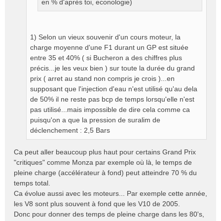
en % d'après toi, econologie)
l
u
1) Selon un vieux souvenir d'un cours moteur, la
charge moyenne d'une F1 durant un GP est située
entre 35 et 40% ( si Bucheron a des chiffres plus
précis...je les veux bien ) sur toute la durée du grand
prix ( arret au stand non compris je crois )...en
supposant que l'injection d'eau n'est utilisé qu'au dela
de 50% il ne reste pas bcp de temps lorsqu'elle n'est
pas utilisé...mais impossible de dire cela comme ca
puisqu'on a que la pression de suralim de
déclenchement : 2,5 Bars
Ca peut aller beaucoup plus haut pour certains Grand Prix
"critiques" comme Monza par exemple où là, le temps de
pleine charge (accélérateur à fond) peut atteindre 70 % du
temps total.
Ca évolue aussi avec les moteurs... Par exemple cette année,
les V8 sont plus souvent à fond que les V10 de 2005.
Donc pour donner des temps de pleine charge dans les 80's,