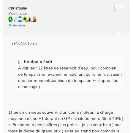
Citer
Christophe
Modérateur
29/05/06, 16:25
M
e
s
boulon a écrit :
s
A voir leur 12 litres de réservoir d'eau, pour combien
a
g
de temps ils en avaient, en sachant qu'ils ne l'utilisaient
e
que par moment(combien de temps en % d'après toi,
n
econologie)
o
n
l
u
1) Selon un vieux souvenir d'un cours moteur, la charge
moyenne d'une F1 durant un GP est située entre 35 et 40% (
si Bucheron a des chiffres plus précis...je les veux bien ) sur
toute la durée du grand prix ( arret au stand non compris je