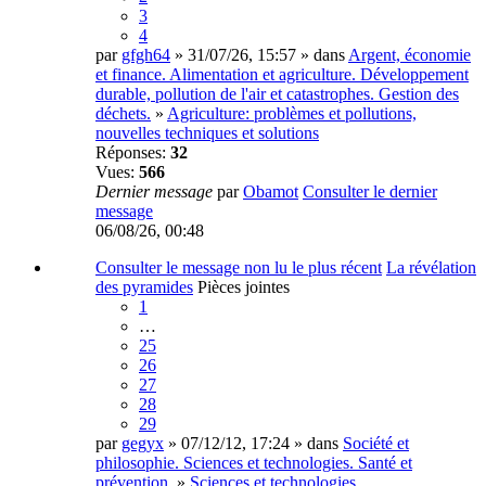
3
4
par
gfgh64
» 31/07/26, 15:57 » dans
Argent, économie
et finance. Alimentation et agriculture. Développement
durable, pollution de l'air et catastrophes. Gestion des
déchets.
»
Agriculture: problèmes et pollutions,
nouvelles techniques et solutions
Réponses:
32
Vues:
566
Dernier message
par
Obamot
Consulter le dernier
message
06/08/26, 00:48
Consulter le message non lu le plus récent
La révélation
des pyramides
Pièces jointes
1
…
25
26
27
28
29
par
gegyx
» 07/12/12, 17:24 » dans
Société et
philosophie. Sciences et technologies. Santé et
prévention.
»
Sciences et technologies