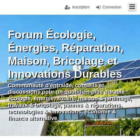
Inscription
Connexion
Forum Écologie,
Énergies, Réparation,
Maison, Bricolage et
Innovations Durables
Communauté d'entraide, conseils et
discussions pour un quotidien plus durable :
écologie, énergie, solaire, maison & jardinage,
travaux & bricolage, pannes & réparations,
technologies & innovations, économie &
finance alternative