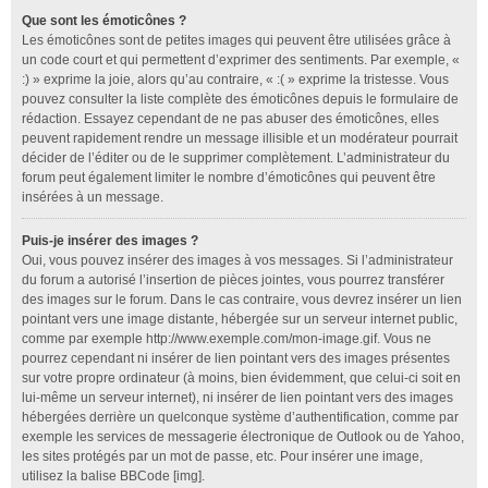
Que sont les émoticônes ?
Les émoticônes sont de petites images qui peuvent être utilisées grâce à
un code court et qui permettent d’exprimer des sentiments. Par exemple, «
:) » exprime la joie, alors qu’au contraire, « :( » exprime la tristesse. Vous
pouvez consulter la liste complète des émoticônes depuis le formulaire de
rédaction. Essayez cependant de ne pas abuser des émoticônes, elles
peuvent rapidement rendre un message illisible et un modérateur pourrait
décider de l’éditer ou de le supprimer complètement. L’administrateur du
forum peut également limiter le nombre d’émoticônes qui peuvent être
insérées à un message.
Puis-je insérer des images ?
Oui, vous pouvez insérer des images à vos messages. Si l’administrateur
du forum a autorisé l’insertion de pièces jointes, vous pourrez transférer
des images sur le forum. Dans le cas contraire, vous devrez insérer un lien
pointant vers une image distante, hébergée sur un serveur internet public,
comme par exemple http://www.exemple.com/mon-image.gif. Vous ne
pourrez cependant ni insérer de lien pointant vers des images présentes
sur votre propre ordinateur (à moins, bien évidemment, que celui-ci soit en
lui-même un serveur internet), ni insérer de lien pointant vers des images
hébergées derrière un quelconque système d’authentification, comme par
exemple les services de messagerie électronique de Outlook ou de Yahoo,
les sites protégés par un mot de passe, etc. Pour insérer une image,
utilisez la balise BBCode [img].