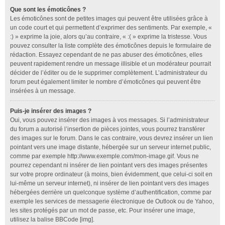
Que sont les émoticônes ?
Les émoticônes sont de petites images qui peuvent être utilisées grâce à
un code court et qui permettent d’exprimer des sentiments. Par exemple, «
:) » exprime la joie, alors qu’au contraire, « :( » exprime la tristesse. Vous
pouvez consulter la liste complète des émoticônes depuis le formulaire de
rédaction. Essayez cependant de ne pas abuser des émoticônes, elles
peuvent rapidement rendre un message illisible et un modérateur pourrait
décider de l’éditer ou de le supprimer complètement. L’administrateur du
forum peut également limiter le nombre d’émoticônes qui peuvent être
insérées à un message.
Puis-je insérer des images ?
Oui, vous pouvez insérer des images à vos messages. Si l’administrateur
du forum a autorisé l’insertion de pièces jointes, vous pourrez transférer
des images sur le forum. Dans le cas contraire, vous devrez insérer un lien
pointant vers une image distante, hébergée sur un serveur internet public,
comme par exemple http://www.exemple.com/mon-image.gif. Vous ne
pourrez cependant ni insérer de lien pointant vers des images présentes
sur votre propre ordinateur (à moins, bien évidemment, que celui-ci soit en
lui-même un serveur internet), ni insérer de lien pointant vers des images
hébergées derrière un quelconque système d’authentification, comme par
exemple les services de messagerie électronique de Outlook ou de Yahoo,
les sites protégés par un mot de passe, etc. Pour insérer une image,
utilisez la balise BBCode [img].