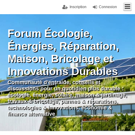
Inscription
Connexion
Forum Écologie,
Énergies, Réparation,
Maison, Bricolage et
Innovations Durables
Communauté d'entraide, conseils et
discussions pour un quotidien plus durable :
écologie, énergie, solaire, maison & jardinage,
travaux & bricolage, pannes & réparations,
technologies & innovations, économie &
finance alternative